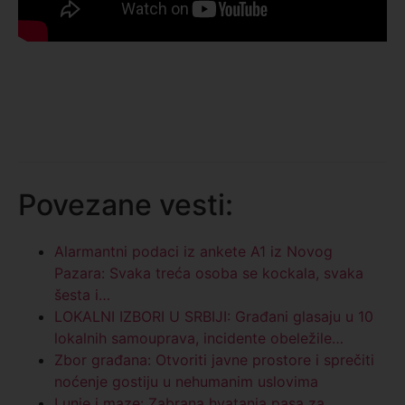
Povezane vesti:
Alarmantni podaci iz ankete A1 iz Novog
Pazara: Svaka treća osoba se kockala, svaka
šesta i…
LOKALNI IZBORI U SRBIJI: Građani glasaju u 10
lokalnih samouprava, incidente obeležile…
Zbor građana: Otvoriti javne prostore i sprečiti
noćenje gostiju u nehumanim uslovima
Lunje i maze: Zabrana hvatanja pasa za