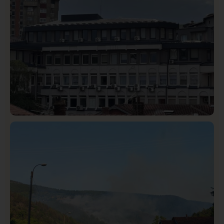
Hronika
Istaknuto
320
Podignut optužni predlog protiv E.A. zbog napada u
Novom Pazaru, produžen mu pritvor