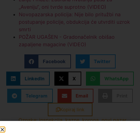
„Aveniju“, oni tvrde suprotno (VIDEO)
Novopazarska policija: Nije bilo pritužbi na
postupanje policije, obdukcija će utvrditi uzrok
smrti
POŽAR UGAŠEN - Gradonačelnik obišao
zapaljene magacine (VIDEO)
Facebook
Twitter
LinkedIn
X
WhatsApp
Telegram
Email
Print
Kopiraj link
Oznake:
inspekcija
,
kazne
,
korona
,
novi pazar
,
vesti A1