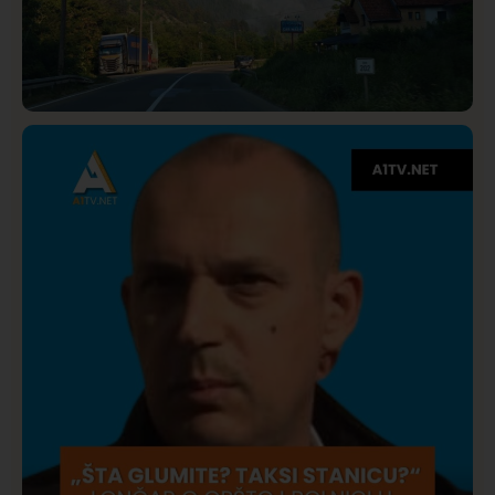
Društvo
Istaknuto
275
Požar od Magliča do Ušća, brda u plamenu –
vatrogasci na terenu