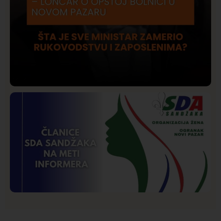
Društvo
Istaknuto
206
Lončar o Opštoj bolnici u Novom Pazaru: „Šta glumite?
Taksi stanicu?“
Istaknuto
Politika
177
Organizacija žena SDA Sandžaka osudila tekst