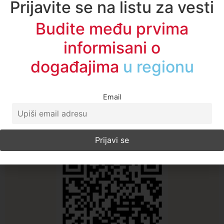
Enes Radetinac
Prijavite se na listu za vesti
Budite među prvima
Sve vesti
informisani o
događajima
u regionu
Email
A1TV - Društvene mreže