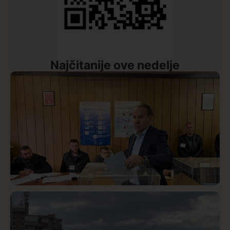
Najčitanije ove nedelje
Istaknuto
Politika
327
Rasim Ljajić podneo ostavku na mesto predsednika
SDPS