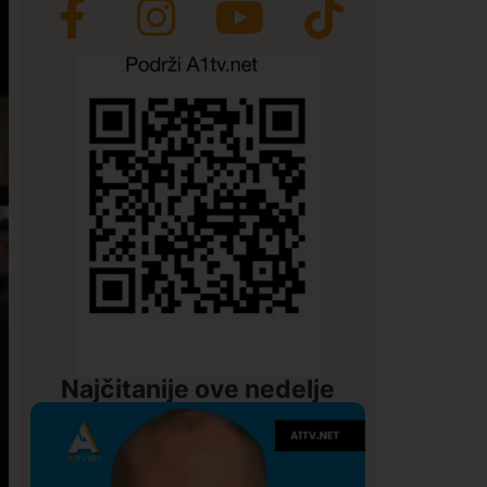
Najčitanije ove nedelje