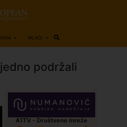
RHIVA
MLADI
ajedno podržali
A1TV - Društvene mreže