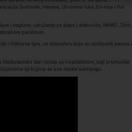
anizacija Svetionik, Hasene, Otvorena ruka, En-nisa i Put
uve i nagluve, udruženje za slepe i slabovide, MNRO „Tahir
rebralnom paralizom.
je i folklorne igre, uz atmosferu koju su upotpunili pesma i
va
Međunarodni dan osoba sa invaliditetom
, koji promoviše
 o izazovima sa kojima se ove osobe suočavaju.