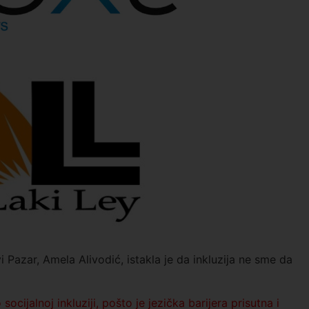
i Pazar,
Amela Alivodić
, istakla je da inkluzija ne sme da
cijalnoj inkluziji, pošto je jezička barijera prisutna i