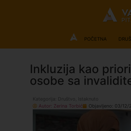
POČETNA
DRU
Inkluzija kao prio
osobe sa invalidi
Kategorija:
Društvo
,
Istaknuto
Autor:
Zerina Torbić
Objavljeno:
03/12/