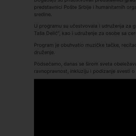
predstavnici Pošte Srbije i humanitarnih org
sredine.
U programu su učestvovala i udruženja za gl
Taša Delić“, kao i udruženje za osobe sa ce
Program je obuhvatio muzičke tačke, recitaci
druženje.
Podsećamo, danas se širom sveta obeleža
ravnopravnost, inkluziju i podizanje svesti