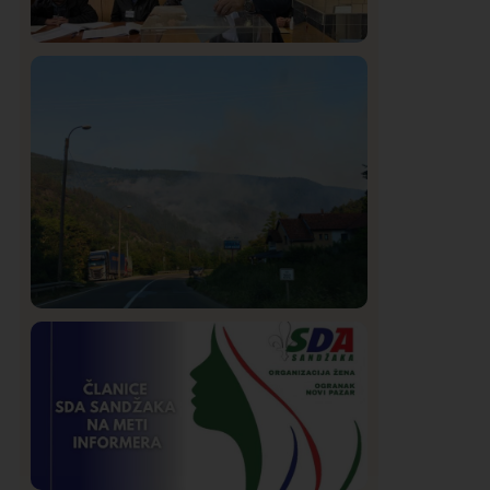
Istaknuto
Politika
321
Rasim Ljajić podneo ostavku na mesto
predsednika SDPS
Društvo
Istaknuto
258
Požar od Magliča do Ušća, brda u
plamenu – vatrogasci na terenu