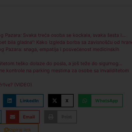
og Pazara: Svaka treća osoba se kockala, svaka šesta i…
pet bila gladna“: Kako izgleda borba sa zavisnošću od hran
g Pazara: snaga, empatija i posvećenost medicinskih
ditetom teško dolaze do posla, a još teže do sigurnog…
e kontrole na parking mestima za osobe sa invaliditetom
 žrtve? (VIDEO)
LinkedIn
X
WhatsApp
Email
Print
Kopiraj link