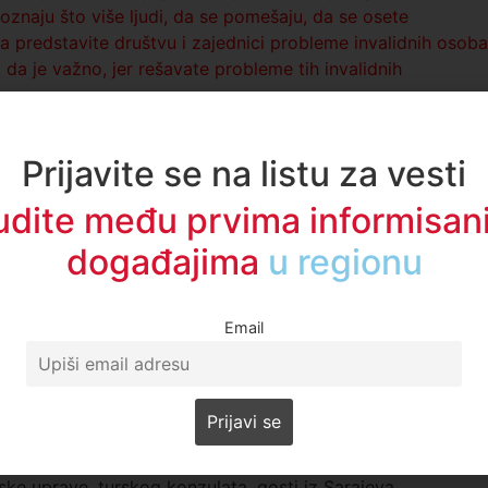
oznaju što više ljudi, da se pomešaju, da se osete
a predstavite društvu i zajednici probleme invalidnih osoba
 da je važno, jer rešavate probleme tih invalidnih
ovog Pazara,
Nihat Biševac
, koji je naglasio značaj
a.
Prijavite se na listu za vesti
še lokalne zajednice na prave potrebe i izazove s kojima s
udite među prvima informisani
ika da kažem i da se zahvalim svim zaposlenima u
događajima
u regionu
ite načine doprinose da unapređuju život osoba sa
orodicama“,
rekao je Biševac.
Kristina Milić
, psihološkinja i zaposlena u udruženju MNRO
Email
ad sa njima izazovan, ali mi smo tu da se potrudimo da
i uživaju u svim numerama, kao što ste mogli da vidite,
uživanja nego što je bilo teškoća“,
poručila je Milić.
ke uprave, turskog konzulata, gosti iz Sarajeva,