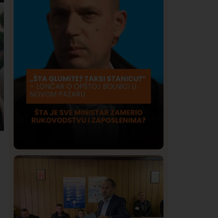
Društvo
Istaknuto
409
Lončar o Opštoj bolnici u Novom
Pazaru: „Šta glumite? Taksi stanicu?“