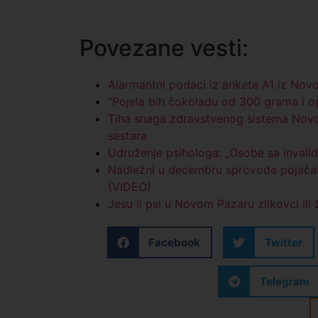
Povezane vesti:
Alarmantni podaci iz ankete A1 iz Nov
“Pojela bih čokoladu od 300 grama i o
Tiha snaga zdravstvenog sistema Novo
sestara
Udruženje psihologa: „Osobe sa invali
Nadležni u decembru sprovode pojačan
(VIDEO)
Jesu li psi u Novom Pazaru zlikovci ili
Facebook
Twitter
Telegram