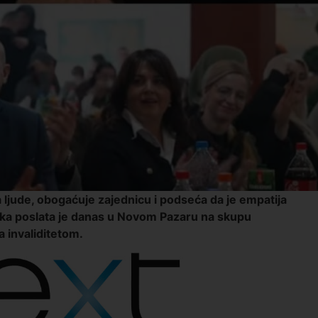
a ljude, obogaćuje zajednicu i podseća da je empatija
uka poslata je danas u Novom Pazaru na skupu
 invaliditetom.