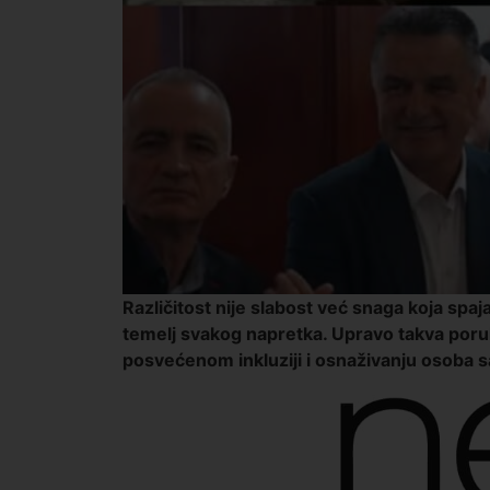
Različitost nije slabost već snaga koja spaj
temelj svakog napretka. Upravo takva por
posvećenom inkluziji i osnaživanju osoba sa