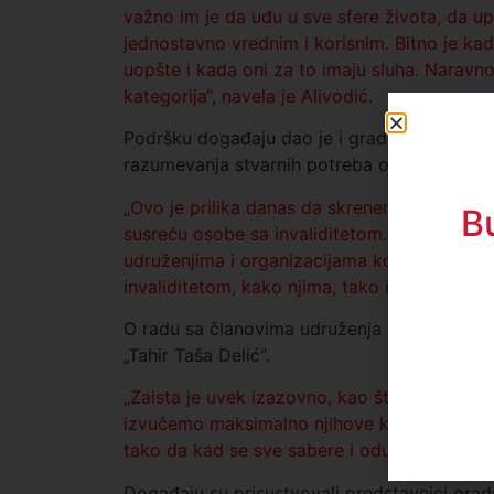
važno im je da uđu u sve sfere života, da up
jednostavno vrednim i korisnim. Bitno je kad
uopšte i kada oni za to imaju sluha. Naravno
kategorija“,
navela je Alivodić.
Podršku događaju dao je i gradonačelnik N
razumevanja stvarnih potreba ovih sugrađan
„Ovo je prilika danas da skrenemo pažnju na
B
susreću osobe sa invaliditetom. Ovo je pril
udruženjima i organizacijama koji na različ
invaliditetom, kako njima, tako i njihovim p
O radu sa članovima udruženja govorila je i
„Tahir Taša Delić“.
„Zaista je uvek izazovno, kao što je i sam r
izvučemo maksimalno njihove kapacitete. On
tako da kad se sve sabere i oduzme, više je 
Događaju su prisustvovali predstavnici grads