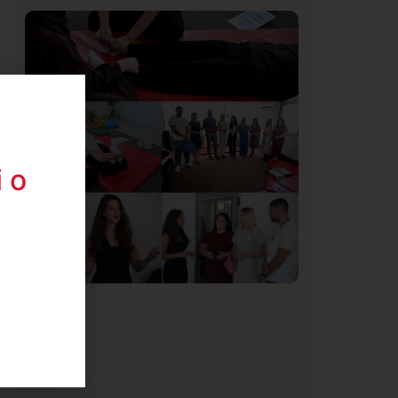
Istaknuto
Politika
170
Organizacija žena SDA Sandžaka osudila
tekst Informera o Anisi Fetahović i Adeli
Melajac
e
 o
Društvo
Istaknuto
151
U Novom Pazaru počeo prvi HISBAS
Neuro Kamp za decu sa razvojnim
izazovima