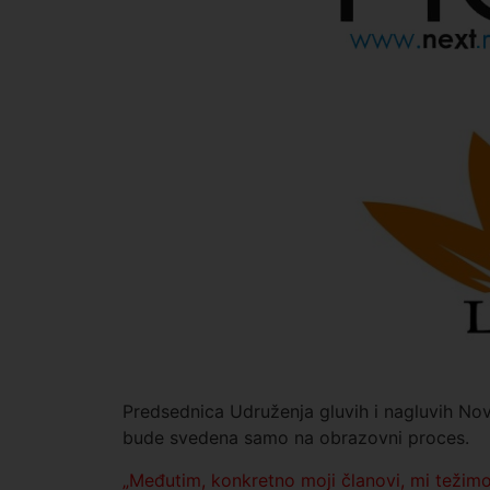
Predsednica Udruženja gluvih i nagluvih Nov
bude svedena samo na obrazovni proces.
„Međutim, konkretno moji članovi, mi težimo so