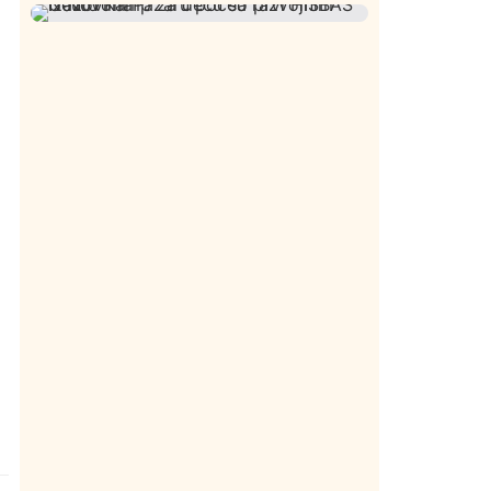
predsednika SDPS
Požar od Magliča do Ušća, brda u
Istaknuto
Politika
171
plamenu – vatrogasci na terenu
Organizacija žena SDA Sandžaka osudila
Društvo
Istaknuto
155
tekst Informera o Anisi Fetahović i Adeli
U Novom Pazaru počeo prvi HISBAS
Melajac
Neuro Kamp za decu sa razvojnim
izazovima