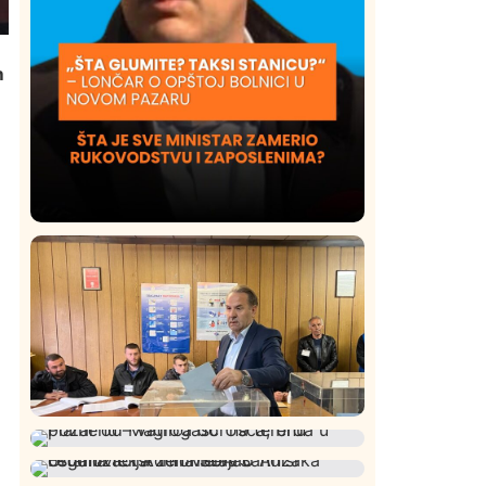
m
Društvo
Istaknuto
420
Lončar o Opštoj bolnici u Novom
Pazaru: „Šta glumite? Taksi stanicu?“
Istaknuto
Politika
322
Rasim Ljajić podneo ostavku na mesto
Društvo
Istaknuto
268