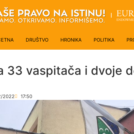
ČETNA
DRUŠTVO
HRONIKA
POLITIKA
PR
 33 vaspitača i dvoje d
2/2022
17:50