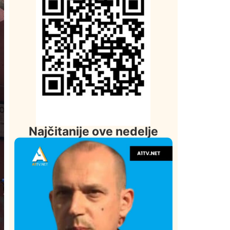
Najčitanije ove nedelje