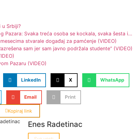
 u Srbiji?
og Pazara: Svaka treća osoba se kockala, svaka šesta i…
ce mesecima stvarale događaj za pamćenje (VIDEO)
„Razrešena sam jer sam javno podržala studente“ (VIDEO)
VIDEO)
ovom Pazaru (VIDEO)
LinkedIn
X
WhatsApp
Email
Print
Kopiraj link
Enes Radetinac
Sve vesti