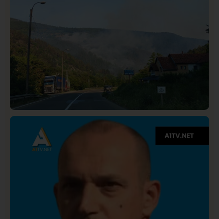
Društvo
Istaknuto
275
Požar od Magliča do Ušća, brda u plamenu –
vatrogasci na terenu