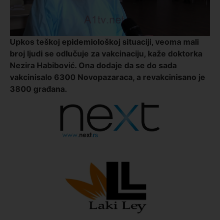
Upkos teškoj epidemiološkoj situaciji, veoma mali
broj ljudi se odlučuje za vakcinaciju, kaže doktorka
Nezira Habibović. Ona dodaje da se do sada
vakcinisalo 6300 Novopazaraca, a revakcinisano je
3800 građana.