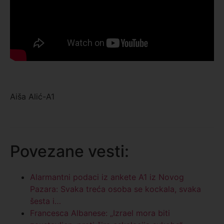
Aiša Alić-A1
Povezane vesti:
Alarmantni podaci iz ankete A1 iz Novog
Pazara: Svaka treća osoba se kockala, svaka
šesta i…
Francesca Albanese: „Izrael mora biti