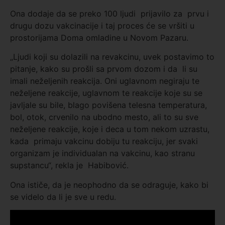
Ona dodaje da se preko 100 ljudi prijavilo za prvu i
drugu dozu vakcinacije i taj proces će se vršiti u
prostorijama Doma omladine u Novom Pazaru.
„Ljudi koji su dolazili na revakcinu, uvek postavimo to
pitanje, kako su prošli sa prvom dozom i da li su
imali neželjenih reakcija. Oni uglavnom negiraju te
neželjene reakcije, uglavnom te reakcije koje su se
javljale su bile, blago povišena telesna temperatura,
bol, otok, crvenilo na ubodno mesto, ali to su sve
neželjene reakcije, koje i deca u tom nekom uzrastu,
kada primaju vakcinu dobiju tu reakciju, jer svaki
organizam je individualan na vakcinu, kao stranu
supstancu“, rekla je Habibović.
Ona ističe, da je neophodno da se odraguje, kako bi
se videlo da li je sve u redu.