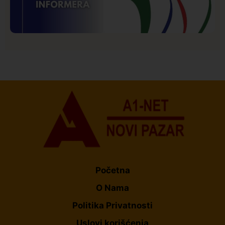
Istaknuto
Politika
177
Organizacija žena SDA Sandžaka osudila tekst
Informera o Anisi Fetahović i Adeli Melajac
Početna
O Nama
Politika Privatnosti
Uslovi korišćenja