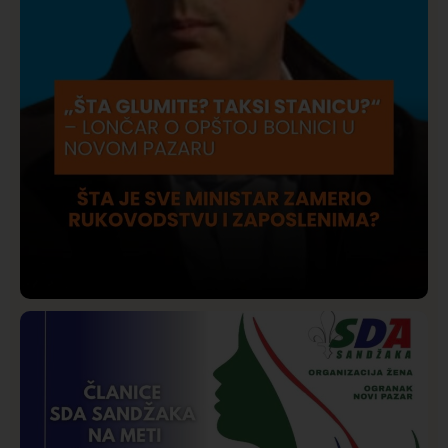
Društvo
Istaknuto
206
Lončar o Opštoj bolnici u Novom Pazaru: „Šta glumite?
Taksi stanicu?“