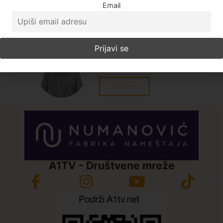
Email
Kopiraj link
Oznake:
A1 vesti
,
dom omladine
,
gradjani
,
nezrina
habibovic
,
novi pazar
,
vakcinacija
Enes Radetinac
Sve vesti
A1TV - Društvene mreže