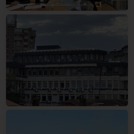
Istaknuto
Politika
327
Rasim Ljajić podneo ostavku na mesto predsednika
SDPS
Hronika
Istaknuto
315
Podignut optužni predlog protiv E.A. zbog napada u
Novom Pazaru, produžen mu pritvor