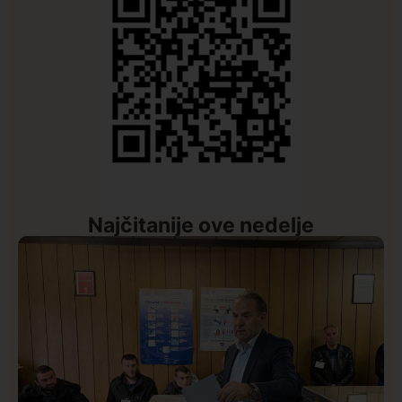
Najčitanije ove nedelje