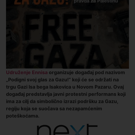
Udruženje Ennisa
organizuje događaj pod nazivom
„Podigni svoj glas za Gazu!“ koji će se održati na
trgu Gazi Isa bega Isakovica u Novom Pazaru. Ovaj
događaj predstavlja javni protestni performans koji
ima za cilj da simbolično izrazi podršku za Gazu,
regiju koja se suočava sa nezapamćenim
poteškoćama.