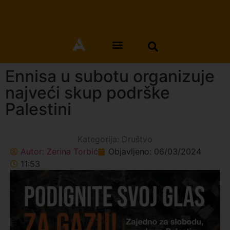
Ennisa u subotu organizuje
najveći skup podrške
Palestini
Kategorija:
Društvo
Autor:
Zerina Torbić
Objavljeno:
06/03/2024
11:53