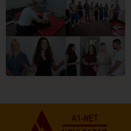
Društvo
Istaknuto
154
U Novom Pazaru počeo prvi HISBAS Neuro Kamp za
decu sa razvojnim izazovima