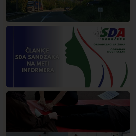
Društvo
Istaknuto
268
Požar od Magliča do Ušća, brda u plamenu –
vatrogasci na terenu
Istaknuto
Politika
170
Organizacija žena SDA Sandžaka osudila tekst
Informera o Anisi Fetahović i Adeli Melajac