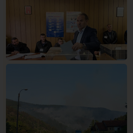
Društvo
Istaknuto
417
Lončar o Opštoj bolnici u Novom Pazaru: „Šta glumite?
Taksi stanicu?“
Istaknuto
Politika
322
Rasim Ljajić podneo ostavku na mesto predsednika
SDPS