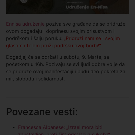
Ennisa udruženje
poziva sve građane da se pridruže
ovom događaju i doprinesu svojim prisustvom i
podrškom i šalju poruku:
„Pridruži nam se i svojim
glasom i telom pruži podršku ovoj borbi!“
Dogadjaj će se održati u subotu, 9. Marta, sa
početkom u 16h. Pozivaju se svi ljudi dobre volje da
se pridruže ovoj manifestaciji i budu deo pokreta za
mir, slobodu i solidarnost.
Povezane vesti:
Francesca Albanese: „Izrael mora biti
zaustavljen, preti šira eskalacija sukoba“