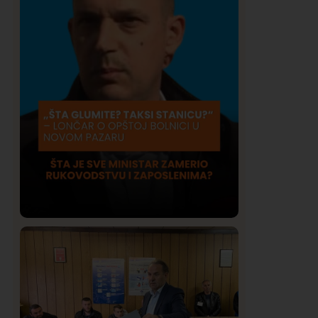
Društvo
Istaknuto
409
Lončar o Opštoj bolnici u Novom
Pazaru: „Šta glumite? Taksi stanicu?“