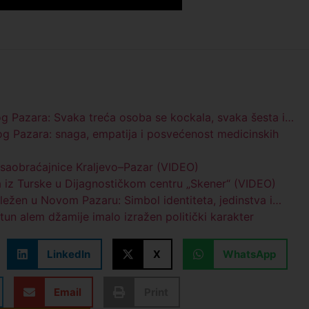
og Pazara: Svaka treća osoba se kockala, svaka šesta i…
g Pazara: snaga, empatija i posvećenost medicinskih
e saobraćajnice Kraljevo–Pazar (VIDEO)
ma iz Turske u Dijagnostičkom centru „Skener“ (VIDEO)
ežen u Novom Pazaru: Simbol identiteta, jedinstva i…
tun alem džamije imalo izražen politički karakter
LinkedIn
X
WhatsApp
Email
Print