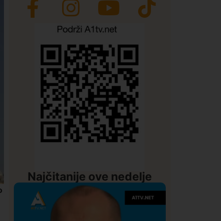
Najčitanije ove nedelje
o