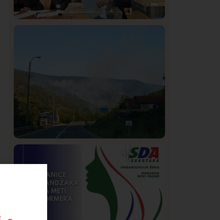
Istaknuto
Politika
321
Rasim Ljajić podneo ostavku na mesto
predsednika SDPS
Društvo
Istaknuto
258
Požar od Magliča do Ušća, brda u
plamenu – vatrogasci na terenu
e