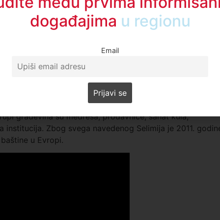
udite među prvima informisani
maloj uzvisini. Okružena sa četiri visoka minareta dominira
događajima
u regionu
jesta. Ulaz u džamiju je dopušten svima.. Selimija je jedna o
c u cijeloj Turskoj.“ , rekla je za portal A1 Ceren Mutluosun
Email
Selima II. Smeštena je u centru grada Edirne. Minara ove
 metra. Posebnost ove džamije ogleda se i u njenoj kupoli
je prečnika skoro 32 metra, a visoka je 45 metara.
 nalazi se otvoreno dvorište sa stubovima, a sama džamija
grupi građevina su medresa, prodavnice, sahat kula,
a institucija. Zbog svega navedenog Selimija je 2011. godin
baštine u Evropi.