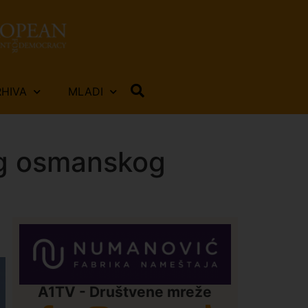
RHIVA
MLADI
ćeg osmanskog
A1TV - Društvene mreže