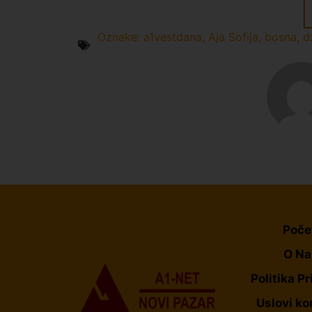
Oznake:
a1vestdana
,
Aja Sofija
,
bosna
,
d
Poče
O N
Politika Pr
Uslovi ko