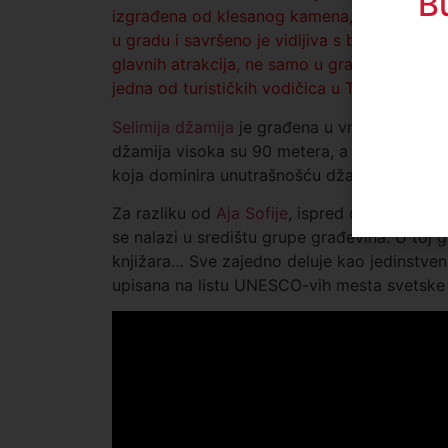
B
izgrađena od klesanog kamena, nalazi se na 
u gradu i savršeno je vidljiva s bilo kojeg m
glavnih atrakcija, ne samo u gradu Edirne, ve
jedna od turističkih vodičica u Turskoj.
Selimija džamija
je građena u vreme sultana 
džamija visoka su 90 metera, a široka oko 4
koja dominira unutrašnošću džamije. Kupola 
Za razliku od
Aja Sofije
, ispred ove džamije
se nalazi u središtu grupe građevina. U toj 
knjižara… Sve zajedno deluje kao jedinstven
upisana na listu UNESCO-vih mesta svetske 