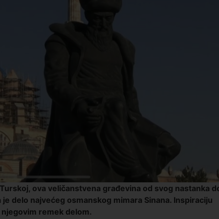
u Turskoj, ova veličanstvena građevina od svog nastanka d
ja je delo najvećeg osmanskog mimara Sinana. Inspiraciju
 se njegovim remek delom.