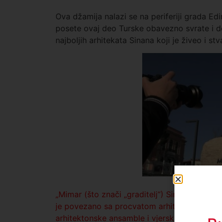
Ova džamija nalazi se na periferiji grada Edi
posete ovaj deo Turske obavezno svrate i do
najboljih arhitekata Sinana koji je živeo i st
„Mimar (što znači „graditelj“) Sinan je jedan
je povezano sa procvatom arhitekture Osmans
arhitektonske ansamble i vjerskih objekata izg