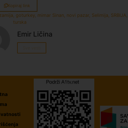
Kopiraj link
zamija
,
goturkey
,
mimar Sinan
,
novi pazar
,
Selimija
,
SRBIJA
,
turska
Emir Ličina
Sve vesti
tna
ama
ivatnosti
rišćenja