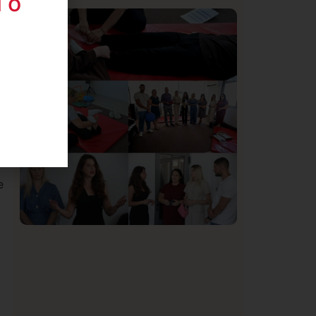
 o
Istaknuto
Politika
170
d
Organizacija žena SDA Sandžaka osudila
,
tekst Informera o Anisi Fetahović i Adeli
Melajac
e
Društvo
Istaknuto
151
U Novom Pazaru počeo prvi HISBAS
Neuro Kamp za decu sa razvojnim
izazovima