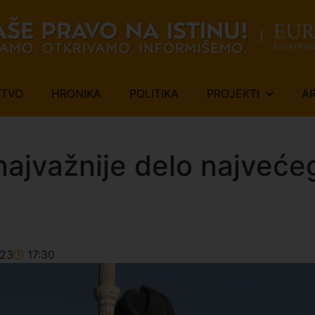
ŠTVO
HRONIKA
POLITIKA
PROJEKTI
A
 najvažnije delo najve
023
17:30