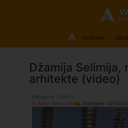
POČETNA
DRU
Džamija Selimija,
arhitekte (video)
Kategorija:
Društvo
Autor:
Emir Ličina
Objavljeno:
02/05/2