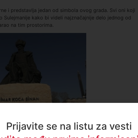
rne i predstavlja jedan od simbola ovog grada. Svi oni koji
 Sulejmanije kako bi videli najznačajnije delo jednog od
varao na tim prostorima.
 od najpoznatijih arhitekata u muslimanskom svijetu, čije im
Prijavite se na listu za vesti
kog Carstva . On je osmislio više od tri stotine zgrada,
rađenih na teritoriju Turske, Sirije, BiH… Selimija,