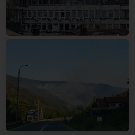
Hronika
Istaknuto
321
Podignut optužni predlog protiv E.A. zbog napada u
Novom Pazaru, produžen mu pritvor