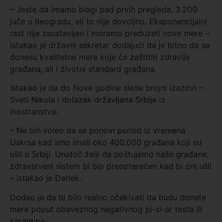
– Jeste da imamo blagi pad prvih pregleda, 3.200
juče u Beogradu, ali to nije dovoljno. Eksponencijalni
rast nije zaustavljen i moramo preduzeti nove mere –
istakao je državni sekretar dodajući da je bitno da se
donesu kvalitetne mere koje će zaštititi zdravlje
građana, ali i životni standard građana.
Istakao je da do Nove godine slede brojni izazovi –
Sveti Nikola i dolazak državljana Srbije iz
inostranstva.
– Ne bih voleo da se ponovi period iz vremena
Uskrsa kad smo imali oko 400.000 građana koji su
ušli u Srbiji. Unatoč želji da poštujemo naše građane,
zdravstveni sistem bi bio preopterećen kad bi oni ušli
– istakao je Đerlek.
Dodao je da bi bilo realno očekivati da budu donete
mere poput obaveznog negativnog pi-si-ar testa ili
karantina.