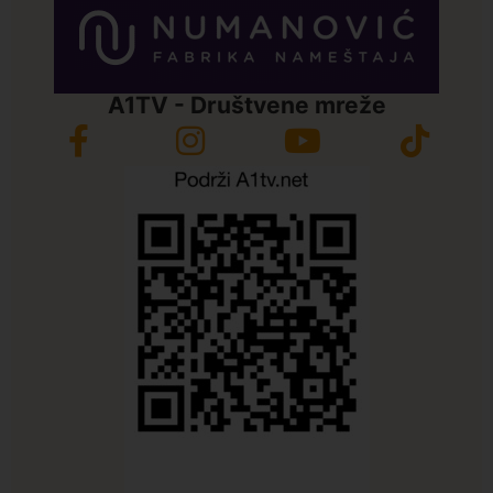
A1TV - Društvene mreže