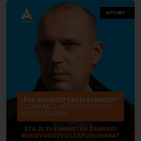
Društvo
Istaknuto
275
Požar od Magliča do Ušća, brda u plamenu –
vatrogasci na terenu