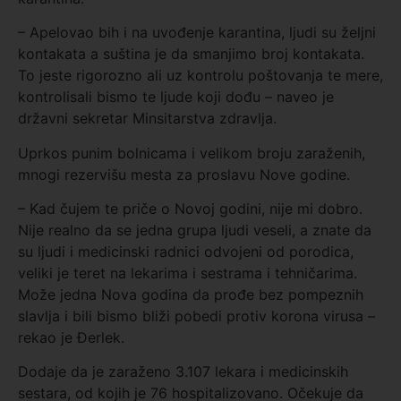
– Apelovao bih i na uvođenje karantina, ljudi su željni
kontakata a suština je da smanjimo broj kontakata.
To jeste rigorozno ali uz kontrolu poštovanja te mere,
kontrolisali bismo te ljude koji dođu – naveo je
državni sekretar Minsitarstva zdravlja.
Uprkos punim bolnicama i velikom broju zaraženih,
mnogi rezervišu mesta za proslavu Nove godine.
– Kad čujem te priče o Novoj godini, nije mi dobro.
Nije realno da se jedna grupa ljudi veseli, a znate da
su ljudi i medicinski radnici odvojeni od porodica,
veliki je teret na lekarima i sestrama i tehničarima.
Može jedna Nova godina da prođe bez pompeznih
slavlja i bili bismo bliži pobedi protiv korona virusa –
rekao je Đerlek.
Dodaje da je zaraženo 3.107 lekara i medicinskih
sestara, od kojih je 76 hospitalizovano. Očekuje da