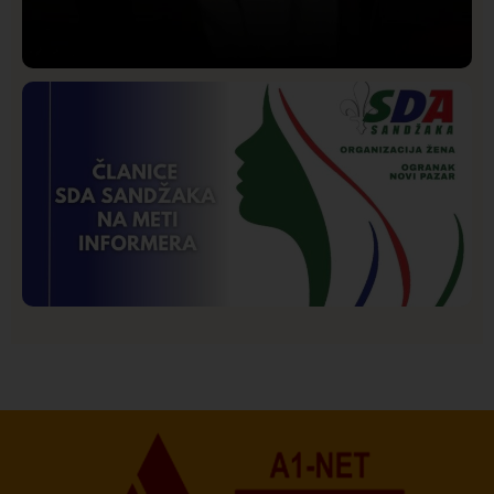
Društvo
Istaknuto
206
Lončar o Opštoj bolnici u Novom Pazaru: „Šta glumite?
Taksi stanicu?“
Istaknuto
Politika
177
Organizacija žena SDA Sandžaka osudila tekst
Informera o Anisi Fetahović i Adeli Melajac