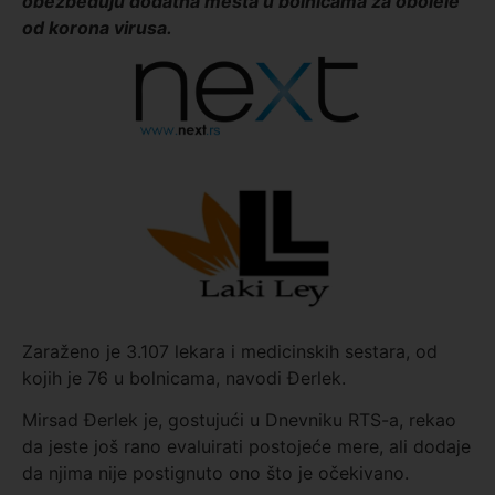
obezbeđuju dodatna mesta u bolnicama za obolele
od korona virusa.
Zaraženo je 3.107 lekara i medicinskih sestara, od
kojih je 76 u bolnicama, navodi Đerlek.
Mirsad Đerlek je, gostujući u Dnevniku RTS-a, rekao
da jeste još rano evaluirati postojeće mere, ali dodaje
da njima nije postignuto ono što je očekivano.