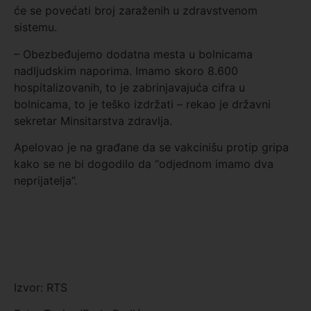
će se povećati broj zaraženih u zdravstvenom
sistemu.
– Obezbeđujemo dodatna mesta u bolnicama
nadljudskim naporima. Imamo skoro 8.600
hospitalizovanih, to je zabrinjavajuća cifra u
bolnicama, to je teško izdržati – rekao je državni
sekretar Minsitarstva zdravlja.
Apelovao je na građane da se vakcinišu protip gripa
kako se ne bi dogodilo da “odjednom imamo dva
neprijatelja”.
Izvor: RTS