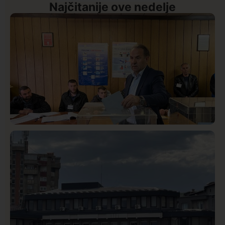
Najčitanije ove nedelje
Istaknuto
Politika
327
Rasim Ljajić podneo ostavku na mesto predsednika
SDPS