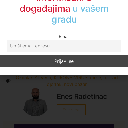
informisani o
Bez kose, odstranjene obe dojke, a jedini tračak
nade – moj osmogodišnji sin…
događajima
u regionu
Facebook
Twitter
Email
LinkedIn
X
WhatsApp
Telegram
Email
Print
Kopiraj link
Oznake:
A1 vesti
,
KORONA VIRUS
,
mere
,
mirsad
djerlek
,
novi pazar
Enes Radetinac
Sve vesti