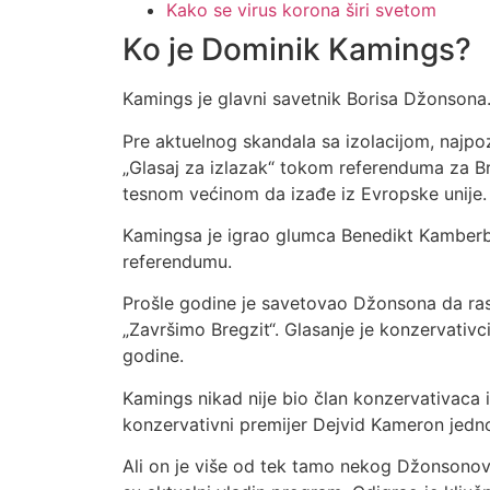
Kako se virus korona širi svetom
Ko je Dominik Kamings?
Kamings je glavni savetnik Borisa Džonsona. 
Pre aktuelnog skandala sa izolacijom, najpo
„Glasaj za izlazak“ tokom referenduma za Bre
tesnom većinom da izađe iz Evropske unije.
Kamingsa je igrao glumca Benedikt Kamber
referendumu.
Prošle godine je savetovao Džonsona da ras
„Završimo Bregzit“. Glasanje je konzervativ
godine.
Kamings nikad nije bio član konzervativaca i
konzervativni premijer Dejvid Kameron jedno
Ali on je više od tek tamo nekog Džonsonov