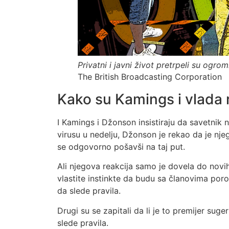
Privatni i javni život pretrpeli su ogr
The British Broadcasting Corporation
Kako su Kamings i vlada 
I Kamings i Džonson insistiraju da savetnik 
virusu u nedelju, Džonson je rekao da je nje
se odgovorno pošavši na taj put.
Ali njegova reakcija samo je dovela do novih 
vlastite instinkte da budu sa članovima poro
da slede pravila.
Drugi su se zapitali da li je to premijer sug
slede pravila.