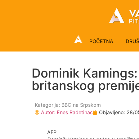
POČETNA
DRU
Dominik Kamings:
britanskog premij
Kategorija:
BBC na Srpskom
Autor:
Enes Radetinac
Objavljeno:
28/0
AFP