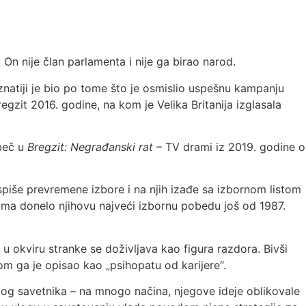
On nije član parlamenta i nije ga birao narod.
znatiji je bio po tome što je osmislio uspešnu kampanju
gzit 2016. godine, na kom je Velika Britanija izglasala
beč u
Bregzit: Negrađanski rat
– TV drami iz 2019. godine o
piše prevremene izbore i na njih izađe sa izbornom listom
cima donelo njihovu najveći izbornu pobedu još od 1987.
 u okviru stranke se doživljava kao figura razdora. Bivši
m ga je opisao kao „psihopatu od karijere“.
og savetnika – na mnogo načina, njegove ideje oblikovale