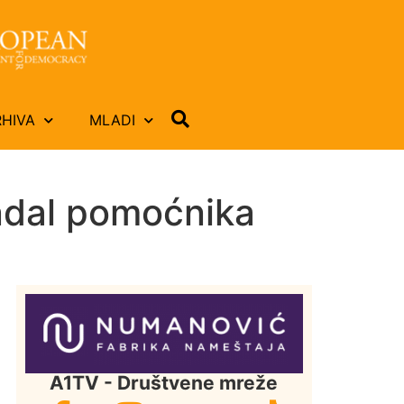
RHIVA
MLADI
ndal pomoćnika
A1TV - Društvene mreže