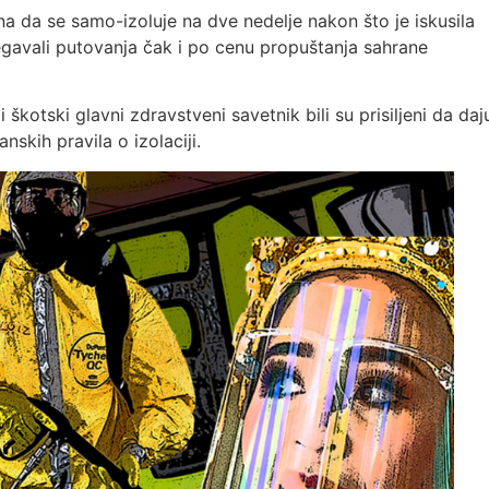
na da se samo-izoluje na dve nedelje nakon što je iskusila
gavali putovanja čak i po cenu propuštanja sahrane
škotski glavni zdravstveni savetnik bili su prisiljeni da daj
nskih pravila o izolaciji.