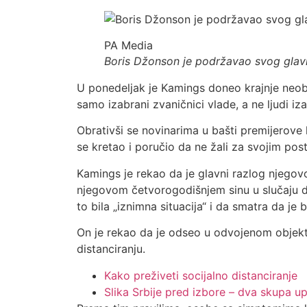
PA Media
Boris Džonson je podržavao svog glav
U ponedeljak je Kamings doneo krajnje neob
samo izabrani zvaničnici vlade, a ne ljudi iz
Obrativši se novinarima u bašti premijerove 
se kretao i poručio da ne žali za svojim pos
Kamings je rekao da je glavni razlog njegov
njegovom četvorogodišnjem sinu u slučaju da
to bila „iznimna situacija“ i da smatra da je
On je rekao da je odseo u odvojenom objektu
distanciranju.
Kako preživeti socijalno distanciranje
Slika Srbije pred izbore – dva skupa 