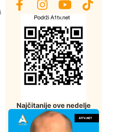
j
Najčitanije ove nedelje