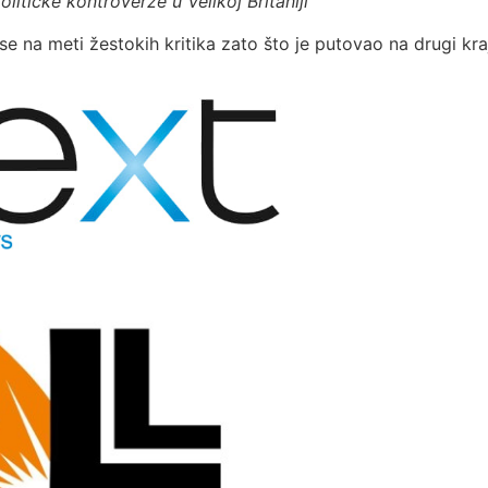
itičke kontroverze u Velikoj Britaniji
se na meti žestokih kritika zato što je putovao na drugi kra