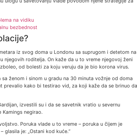
čnu ulogu u savetovanju vlade povodom njene strategije za
blema na vidiku
nalnu bezbednost
olacije?
ometara iz svog doma u Londonu sa suprugom i detetom na
u njegovih roditelja. On kaže da u to vreme njegovoj ženi
zboleo, od bolesti za koju veruju da je bio korona virus.
n sa ženom i sinom u gradu na 30 minuta vožnje od doma
ut prevalio kako bi testirao vid, za koji kaže da se brinuo d
ardijan, izvestili su i da se savetnik vratio u severnu
je Kamings negirao.
oljstvo. Poruka vlade u to vreme – poruka u čijem je
glasila je: „Ostani kod kuće.“