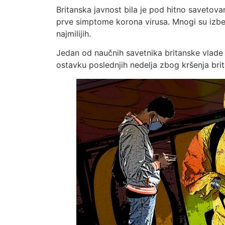
Britanska javnost bila je pod hitno savetova
prve simptome korona virusa. Mnogi su izbe
najmilijih.
Jedan od naučnih savetnika britanske vlade i 
ostavku poslednjih nedelja zbog kršenja brita