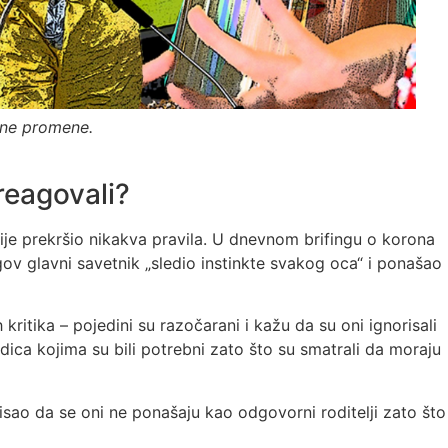
omne promene.
reagovali?
nije prekršio nikakva pravila. U dnevnom brifingu o korona
gov glavni savetnik „sledio instinkte svakog oca“ i ponašao
kritika – pojedini su razočarani i kažu da su oni ignorisali
dica kojima su bili potrebni zato što su smatrali da moraju
erisao da se oni ne ponašaju kao odgovorni roditelji zato što