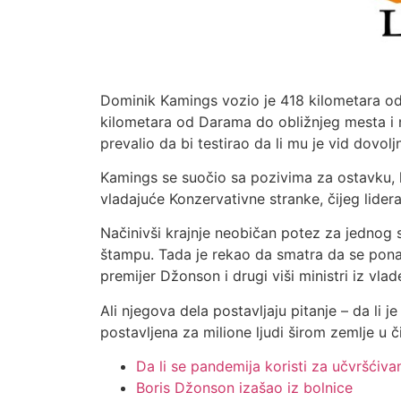
Dominik Kamings vozio je 418 kilometara o
kilometara od Darama do obližnjeg mesta i 
prevalio da bi testirao da li mu je vid dovo
Kamings se suočio sa pozivima za ostavku, ko
vladajuće Konzervativne stranke, čijeg lider
Načinivši krajnje neobičan potez za jednog 
štampu. Tada je rekao da smatra da se pona
premijer Džonson i drugi viši ministri iz vlad
Ali njegova dela postavljaju pitanje – da li j
postavljena za milione ljudi širom zemlje u 
Da li se pandemija koristi za učvršćivan
Boris Džonson izašao iz bolnice