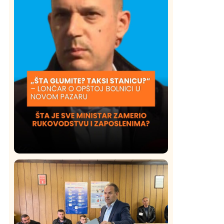
i
Društvo
Istaknuto
420
Lončar o Opštoj bolnici u Novom
Pazaru: „Šta glumite? Taksi stanicu?“