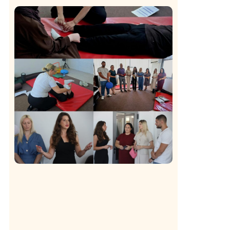
Istaknuto
Politika
171
Organizacija žena SDA Sandžaka osudila
tekst Informera o Anisi Fetahović i Adeli
Melajac
a
Društvo
Istaknuto
155
U Novom Pazaru počeo prvi HISBAS
Neuro Kamp za decu sa razvojnim
izazovima