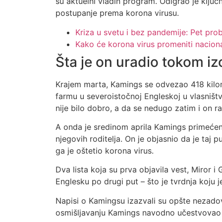
su aktuelni vladin program. Odigrao je klju
postupanje prema korona virusu.
Kriza u svetu i bez pandemije: Pet pro
Kako će korona virus promeniti nacio
Šta je on uradio tokom iz
Krajem marta, Kamings se odvezao 418 kil
farmu u severoistočnoj Engleskoj u vlasništv
nije bilo dobro, a da se nedugo zatim i on ra
A onda je sredinom aprila Kamings primeće
njegovih roditelja. On je objasnio da je taj p
ga je oštetio korona virus.
Dva lista koja su prva objavila vest, Miror i G
Englesku po drugi put – što je tvrdnja koju 
Napisi o Kamingsu izazvali su opšte nezadov
osmišljavanju Kamings navodno učestvovao – 