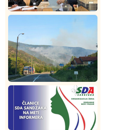
Istaknuto
Politika
323
Rasim Ljajić podneo ostavku na mesto
predsednika SDPS
Društvo
Istaknuto
269
Požar od Magliča do Ušća, brda u
plamenu – vatrogasci na terenu