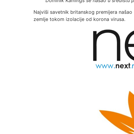
Dominik Kamings se našao u središtu pol
Najviši savetnik britanskog premijera našao 
zemlje tokom izolacije od korona virusa.