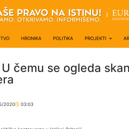
ŠTVO
HRONIKA
POLITIKA
PROJEKTI
A
 U čemu se ogleda ska
era
5/2020
03:03