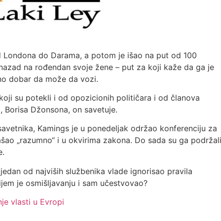
d Londona do Darama, a potom je išao na put od 100
nazad na rođendan svoje žene – put za koji kaže da ga je
ljno dobar da može da vozi.
ji su potekli i od opozicionih političara i od članova
a, Borisa Džonsona, on savetuje.
savetnika, Kamings je u ponedeljak održao konferenciju za
šao „razumno“ i u okvirima zakona. Do sada su ga podržal
e.
e jedan od najviših službenika vlade ignorisao pravila
čijem je osmišljavanju i sam učestvovao?
je vlasti u Evropi