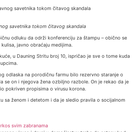
nog savetnika tokom čitavog skandala
ičnu odluku da održi konferenciju za štampu – obično se
a kulisa, javno obraćaju medijima.
kuće, u Dauning Stritu broj 10, ispričao je sve o tome kuda
tupcima.
og odlaska na porodičnu farmu bilo rezervno staranje o
 se on i njegova žena ozbiljno razbole. On je rekao da je
 bio pokriven propisima o virusu korona.
 sa ženom i detetom i da je sledio pravila o socijalnom
uprkos svim zabranama