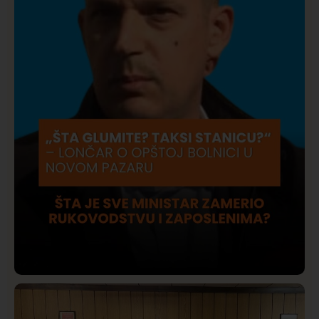
Društvo
Istaknuto
419
Lončar o Opštoj bolnici u Novom Pazaru: „Šta glumite?