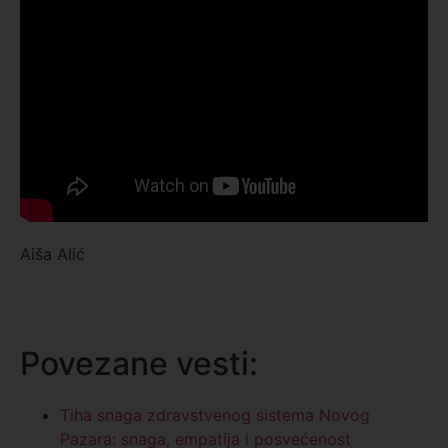
Aiša Alić
Povezane vesti:
Tiha snaga zdravstvenog sistema Novog
Pazara: snaga, empatija i posvećenost