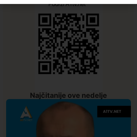
Najčitanije ove nedelje