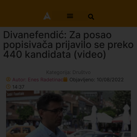
Divanefendić: Za posao
popisivača prijavilo se preko
440 kandidata (video)
Kategorija:
Društvo
Autor:
Enes Radetinac
Objavljeno:
10/08/2022
14:37