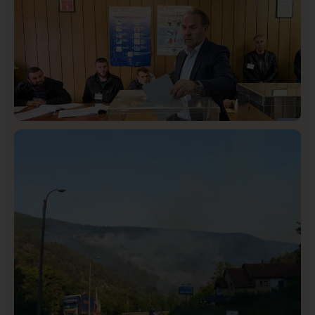
Taksi stanicu?“
Istaknuto
Politika
322
Rasim Ljajić podneo ostavku na mesto predsednika
SDPS