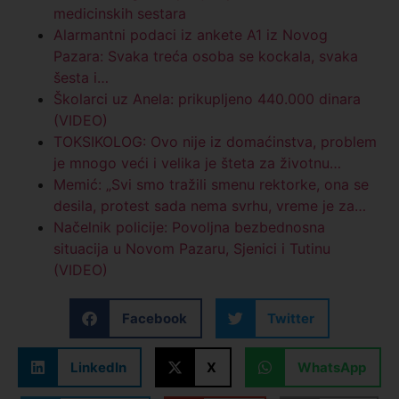
medicinskih sestara
Alarmantni podaci iz ankete A1 iz Novog
Pazara: Svaka treća osoba se kockala, svaka
šesta i…
Školarci uz Anela: prikupljeno 440.000 dinara
(VIDEO)
TOKSIKOLOG: Ovo nije iz domaćinstva, problem
je mnogo veći i velika je šteta za životnu…
Memić: „Svi smo tražili smenu rektorke, ona se
desila, protest sada nema svrhu, vreme je za…
Načelnik policije: Povoljna bezbednosna
situacija u Novom Pazaru, Sjenici i Tutinu
(VIDEO)
Facebook
Twitter
LinkedIn
X
WhatsApp