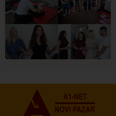
Društvo
Istaknuto
154
U Novom Pazaru počeo prvi HISBAS Neuro Kamp za
decu sa razvojnim izazovima