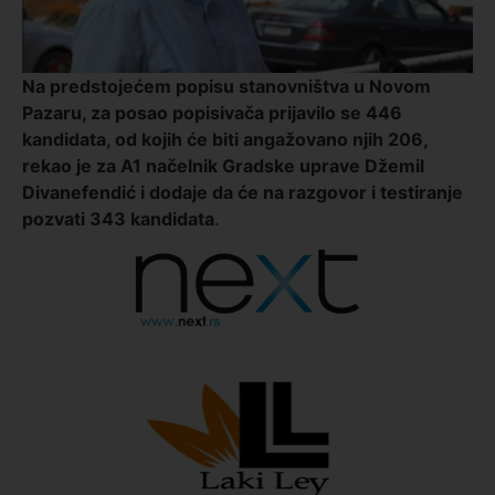
Na predstojećem popisu stanovništva u Novom
Pazaru, za posao popisivača prijavilo se 446
kandidata, od kojih će biti angažovano njih 206,
rekao je za A1 načelnik Gradske uprave Džemil
Divanefendić i dodaje da će na razgovor i testiranje
pozvati 343 kandidata
.