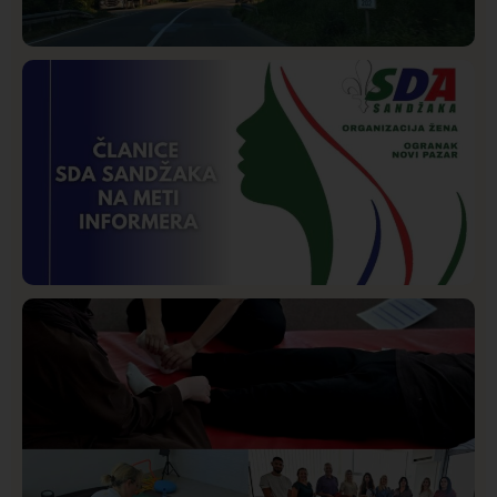
Društvo
Istaknuto
268
Požar od Magliča do Ušća, brda u plamenu –
vatrogasci na terenu
Istaknuto
Politika
170
Organizacija žena SDA Sandžaka osudila tekst
Informera o Anisi Fetahović i Adeli Melajac