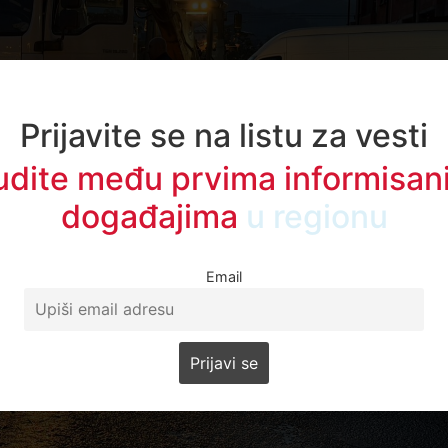
Prijavite se na listu za vesti
udite među prvima informisani
događajima
u regionu
Email