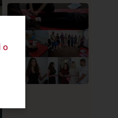
Istaknuto
Politika
170
Organizacija žena SDA Sandžaka osudila
tekst Informera o Anisi Fetahović i Adeli
Melajac
 o
Društvo
Istaknuto
154
U Novom Pazaru počeo prvi HISBAS
Neuro Kamp za decu sa razvojnim
izazovima