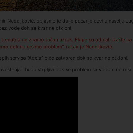
mir Nedeljković, objasnio je da je pucanje cevi u
naselju Lu
bez vode dok se kvar ne otkloni.
 trenutno ne znamo tačan uzrok. Ekipe su odmah izašle na
ićemo dok ne rešimo problem
”, rekao je Nedeljković.
pih servisa “Adela” biće zatvoren dok se kvar ne otkloni.
veštenja i budu strpljivi dok se problem sa vodom ne reši.