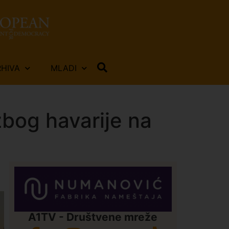
RHIVA
MLADI
bog havarije na
A1TV - Društvene mreže