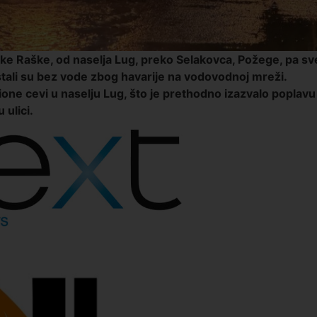
eke Raške
, od naselja
Lug, preko Selakovca, Požege, pa sv
stali su bez vode zbog havarije na vodovodnoj mreži.
one cevi u naselju Lug, što je prethodno izazvalo poplavu
 ulici.