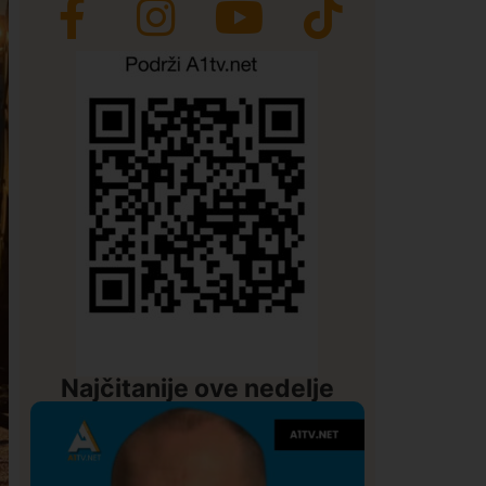
Najčitanije ove nedelje