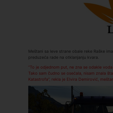
Meštani sa
leve strane obale reke Raške
ima
preduzeća rade na otklanjanju kvara.
“
To je odjednom put, ne zna se odakle voda 
Tako sam čudno se osećala, nisam znala šta s
Katastrofa
”, rekla je Elvira Demirović, meš