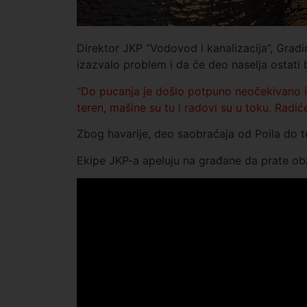
Direktor JKP “Vodovod i kanalizacija”, Gradi
izazvalo problem i da će deo naselja ostati 
“
Do pucanja je došlo potpuno neočekivano i
teren, mašine su tu i radovi su u toku. Rad
Zbog havarije, deo saobraćaja od Poila do te
Ekipe JKP-a apeluju na građane da prate oba