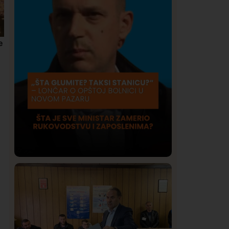
e
Društvo
Istaknuto
417
Lončar o Opštoj bolnici u Novom
Pazaru: „Šta glumite? Taksi stanicu?“