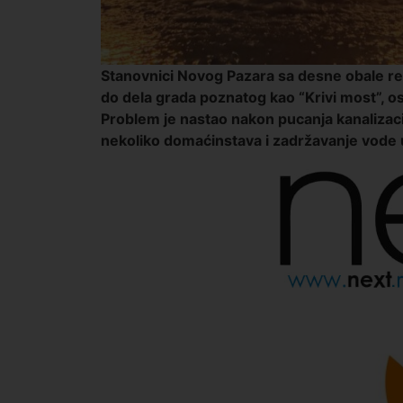
Stanovnici Novog Pazara sa
desne obale r
do dela grada poznatog kao “Krivi most”
, o
Problem je nastao nakon pucanja kanalizaci
nekoliko domaćinstava i zadržavanje vode u