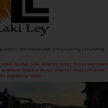
ju uredno vodosnabdevanje, a ekipe Javnog komunalnog
dolazi. Sa ulice, ovde, sa šahte, ovamo. Ovo je nenormalno
e dešava. Osećaj je bio kao strah koji ide sa svih strana.
tanka pogođenog naselja.