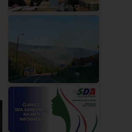
Istaknuto
Politika
322
Rasim Ljajić podneo ostavku na mesto
predsednika SDPS
.
Društvo
Istaknuto
268
Požar od Magliča do Ušća, brda u
plamenu – vatrogasci na terenu