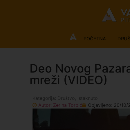
POČETNA
DRU
Deo Novog Pazara 
mreži (VIDEO)
Kategorija:
Društvo
,
Istaknuto
Autor:
Zerina Torbić
Objavljeno:
20/10/