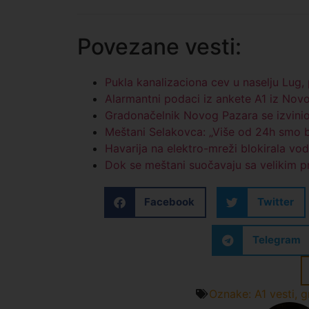
Povezane vesti:
Pukla kanalizaciona cev u naselju Lug,
Alarmantni podaci iz ankete A1 iz Nov
Gradonačelnik Novog Pazara se izvinio
Meštani Selakovca: „Više od 24h smo b
Havarija na elektro-mreži blokirala v
Dok se meštani suočavaju sa velikim pr
Facebook
Twitter
Telegram
Oznake:
A1 vesti
,
g