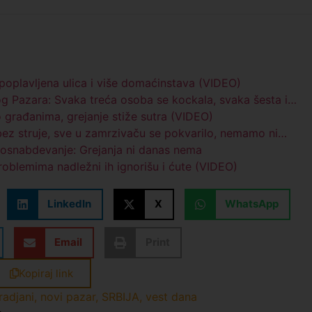
 poplavljena ulica i više domaćinstava (VIDEO)
og Pazara: Svaka treća osoba se kockala, svaka šesta i…
 građanima, grejanje stiže sutra (VIDEO)
ez struje, sve u zamrzivaču se pokvarilo, nemamo ni…
odosnabdevanje: Grejanja ni danas nema
oblemima nadležni ih ignorišu i ćute (VIDEO)
LinkedIn
X
WhatsApp
Email
Print
Kopiraj link
radjani
,
novi pazar
,
SRBIJA
,
vest dana