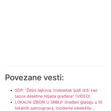
Povezane vesti:
SDP: “Željni lajkova, tridesetak ljudi drži kao
taoce desetine hiljada građana” (VIDEO)
LOKALNI IZBORI U SRBIJI: Građani glasaju u 10
lokalnih samouprava, incidente obeležile…