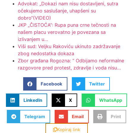
Advokat: „Dokazi nam nisu dostavljeni, sutra
očekujemo saslušanje, uhapšeni su
dobro“(VIDEO)
JKP „ČISTOĆA“: Rupa puna crne tečnosti na
našem placu verovatno je povezana sa
izlivanjem u…
Viši sud: Veljku Rakoviću ukinuto zadržavanje
zbog nedostatka dokaza
Zbor građana Rogozna: “ Odbijamo neformalne
razgovore pred protest, zdravlje i voda nisu…
Facebook
Twitter
LinkedIn
X
WhatsApp
Telegram
Email
Print
Kopiraj link