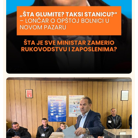
Društvo
Istaknuto
420
Lončar o Opštoj bolnici u Novom Pazaru: „Šta glumite?
Taksi stanicu?“