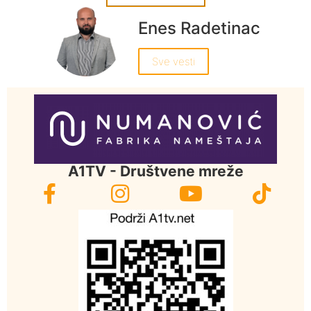
Enes Radetinac
Sve vesti
A1TV - Društvene mreže