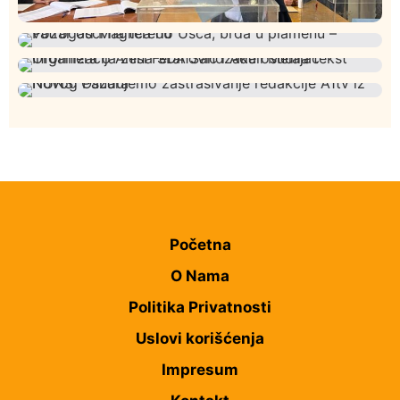
Istaknuto
Politika
326
Rasim Ljajić podneo ostavku na mesto predsednika
Društvo
Istaknuto
272
SDPS
Požar od Magliča do Ušća, brda u plamenu –
Istaknuto
Politika
172
vatrogasci na terenu
Organizacija žena SDA Sandžaka osudila tekst
Društvo
Istaknuto
159
Informera o Anisi Fetahović i Adeli Melajac
NUNS: Osuđujemo zastrašivanje redakcije A1tv iz
Novog Pazara
Početna
O Nama
Politika Privatnosti
Uslovi korišćenja
Impresum