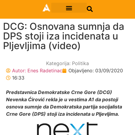
DCG: Osnovana sumnja da
DPS stoji iza incidenata u
Pljevljima (video)
Kategorija:
Politika
Autor:
Enes Radetinac
Objavljeno:
03/09/2020
16:33
Predstavnica Demokratske Crne Gore (DCG)
Nevenka Ćirović rekla je u vestima A1 da postoji
osnova sumnje da Demokratska partija socijalista
Crne Gore (DPS) stoji iza incidenata u Pljevljima.