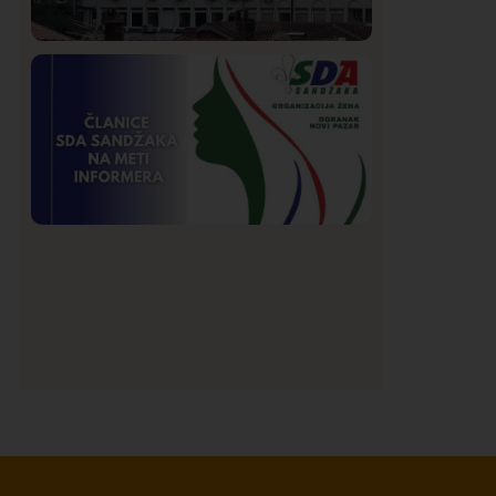
Hronika
Istaknuto
193
Podignut optužni predlog protiv E.A.
zbog napada u Novom Pazaru,
produžen mu pritvor
Istaknuto
Politika
172
Organizacija žena SDA Sandžaka osudila
tekst Informera o Anisi Fetahović i Adeli
Melajac