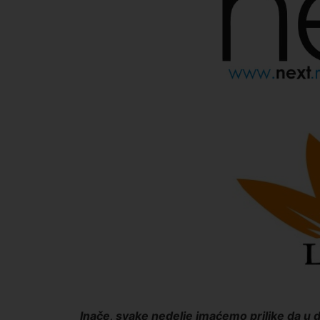
Inače, svake nedelje imaćemo prilike da u de