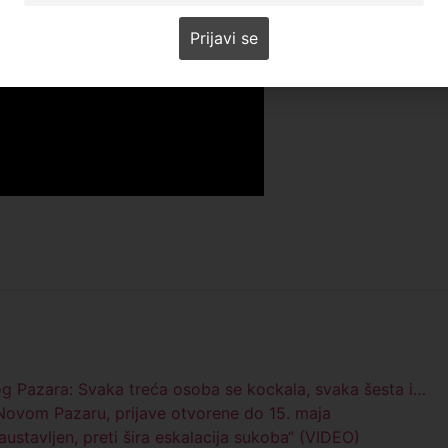
og Pazara: Svaka treća osoba se kockala, svaka šesta i…
 Novom Pazaru, prijave otvorene do 15. maja
austavljen, preti šira eskalacija sukoba“ (VIDEO)