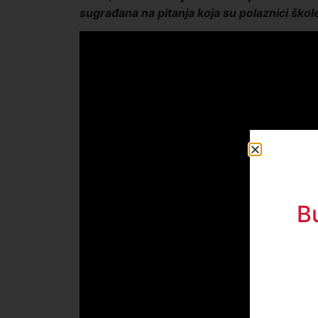
sugrađana na pitanja koja su polaznici škole
B