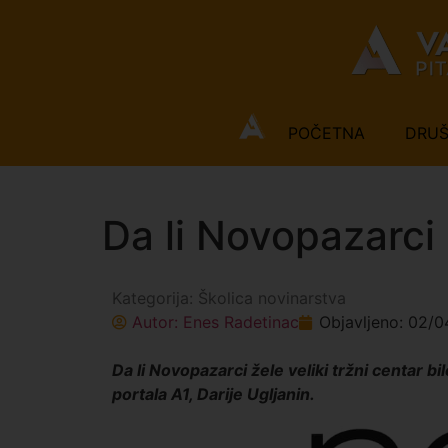
POČETNA
DRU
Da li Novopazarci 
Kategorija:
Školica novinarstva
Autor:
Enes Radetinac
Objavljeno:
02/0
Da li Novopazarci žele veliki tržni centar b
portala A1, Darije Ugljanin.