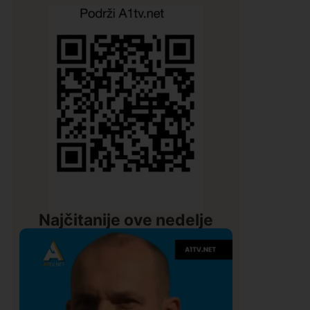
Najčitanije ove nedelje