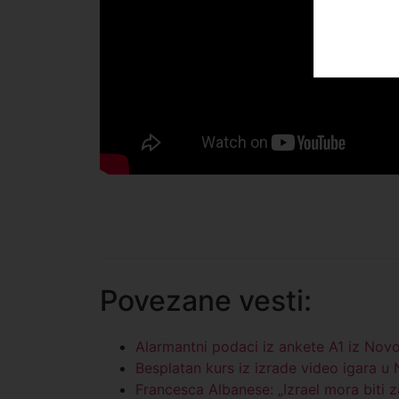
Povezane vesti:
Alarmantni podaci iz ankete A1 iz Nov
Besplatan kurs iz izrade video igara u
Francesca Albanese: „Izrael mora biti z