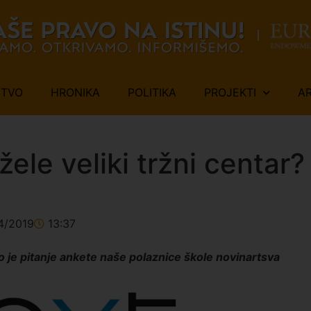
ŠTVO
HRONIKA
POLITIKA
PROJEKTI
A
žele veliki tržni centar
4/2019
13:37
ilo je pitanje ankete naše polaznice škole novinartsva