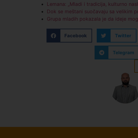
Lemana: „Mladi i tradicija, kulturno na
Dok se meštani suočavaju sa velikim pr
Grupa mladih pokazala je da ideje mogu
Facebook
Twitter
Telegram