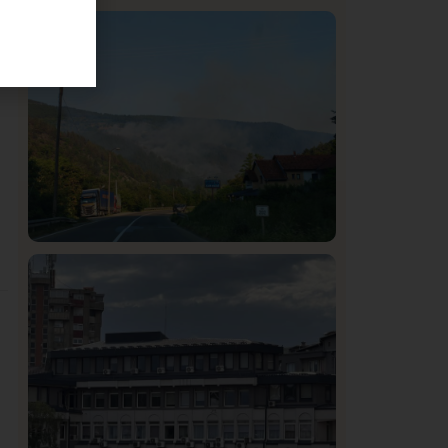
Istaknuto
Politika
326
Rasim Ljajić podneo ostavku na mesto
predsednika SDPS
Društvo
Istaknuto
272
Požar od Magliča do Ušća, brda u
plamenu – vatrogasci na terenu