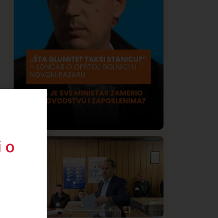
 o
Društvo
Istaknuto
421
Lončar o Opštoj bolnici u Novom
Pazaru: „Šta glumite? Taksi stanicu?“