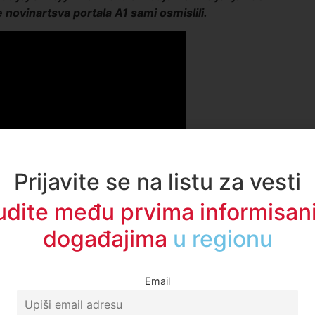
 novinartsva portala A1 sami osmislili.
Prijavite se na listu za vesti
udite među prvima informisani
događajima
u vašem gradu
Email