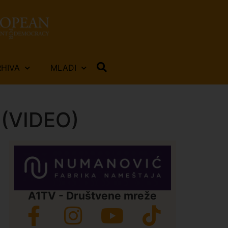
RHIVA
MLADI
? (VIDEO)
A1TV - Društvene mreže