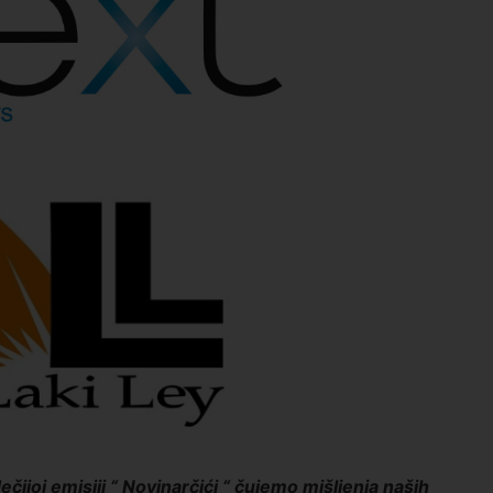
čijoj emisjij “ Novinarčići “ čujemo mišljenja naših