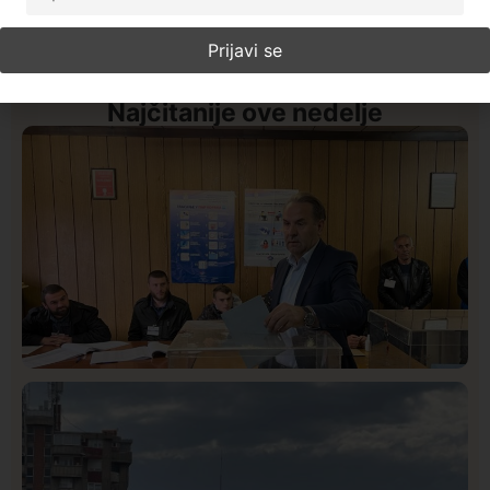
Najčitanije ove nedelje
Istaknuto
Politika
327
Rasim Ljajić podneo ostavku na mesto predsednika
SDPS