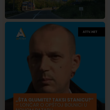
Društvo
Istaknuto
275
Požar od Magliča do Ušća, brda u plamenu –
vatrogasci na terenu