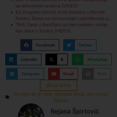
se sistematski urušava (VIDEO)
EU programi otvorili vrata mladima u Novom
Pazaru: Šansa za obrazovanje i usavršavanje u…
TİKA: Deca u Sandžaku su nam jednako važna
kao deca u Turskoj (VIDEO)
Facebook
Twitter
LinkedIn
X
WhatsApp
Telegram
Email
Print
Kopiraj link
Oznake:
a1
,
A1 vesti
,
Balkansa škola
,
novi pazar
,
Sjenica
Rejana Špirtović