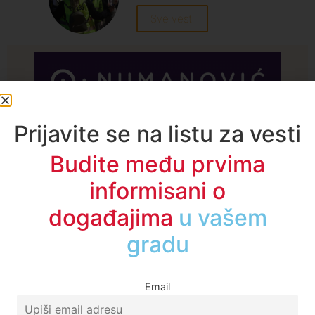
Sve vesti
A1TV - Društvene mreže
Prijavite se na listu za vesti
Budite među prvima
informisani o
događajima
u regionu
Email