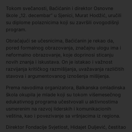
Tokom svečanosti, Baćićanin i direktor Osnovne
škole „12. decembar“ u Sjenici, Murat Hodžić, uručili
su diplome polaznicima koji su završili ovogodišnji
program.
Obraćajući se učesnicima, Baćićanin je rekao da,
pored formalnog obrazovanja, značajnu ulogu ima i
neformalno obrazovanje, koje doprinosi sticanju
novih znanja i iskustava. On je istakao i važnost
razvijanja kritičkog razmišljanja, uvažavanja različitih
stavova i argumentovanog iznošenja mišljenja.
Prema navodima organizatora, Balkanska omladinska
škola okupila je mlade koji su tokom višemesečnog
edukativnog programa učestvovali u aktivnostima
usmerenim na razvoj liderskih i komunikacionih
veština, kao i povezivanje sa vršnjacima iz regiona.
Direktor Fondacije Svjetlost, Hidajet Duljević, čestitao