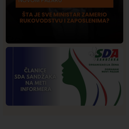
Društvo
Istaknuto
204
Lončar o Opštoj bolnici u Novom Pazaru: „Šta glumite?
Taksi stanicu?“
Istaknuto
Politika
175
Organizacija žena SDA Sandžaka osudila tekst
Informera o Anisi Fetahović i Adeli Melajac