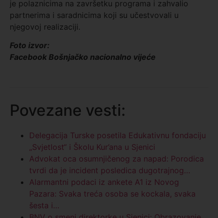
je polaznicima na završetku programa i zahvalio
partnerima i saradnicima koji su učestvovali u
njegovoj realizaciji.
Foto izvor:
Facebook Bošnjačko nacionalno vijeće
Povezane vesti:
Delegacija Turske posetila Edukativnu fondaciju
„Svjetlost“ i Školu Kur’ana u Sjenici
Advokat oca osumnjičenog za napad: Porodica
tvrdi da je incident posledica dugotrajnog…
Alarmantni podaci iz ankete A1 iz Novog
Pazara: Svaka treća osoba se kockala, svaka
šesta i…
BNV o smeni direktorke u Sjenici: Obrazovanje