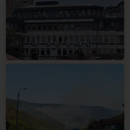
Hronika
Istaknuto
310
Podignut optužni predlog protiv E.A. zbog napada u
Novom Pazaru, produžen mu pritvor