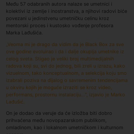
Među 57 odabranih autora nalaze se umetnici i
kolektivi iz zemlje i inostranstva, a njihovi radovi biće
povezani u jedinstvenu umetničku celinu kroz
mentorski proces i kustosko vođenje profesora
Marka Lađušića.
„Veoma mi je drago da vidim da je Black Box za sve
ove godine evoluirao i da i dalje okuplja umetnike iz
celog sveta. Stigao je veliki broj multimedijalnih
radova koji su, svi do jednog, bili zreli u izrazu, kako
vizuelnom, tako konceptualnom, a selekcija koju smo
izabrali poziva na dijalog o savremenim tendencijama
u okviru kojih je moguće izraziti se kroz video,
performans, prostornu instalaciju…“, izjavio je Marko
Lađušić.
On je dodao da veruje da će izložba biti dobro
prihvaćena među novopazarskom publikom,
omladinom, kao i lokalnom umetničkom i kulturnom