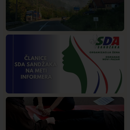
Društvo
Istaknuto
216
Požar od Magliča do Ušća, brda u plamenu –
vatrogasci na terenu
Istaknuto
Politika
169
Organizacija žena SDA Sandžaka osudila tekst
Informera o Anisi Fetahović i Adeli Melajac