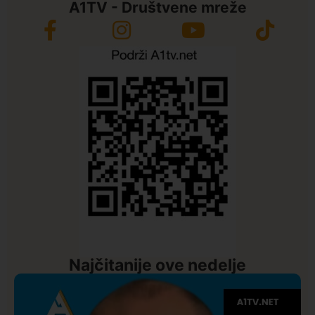
A1TV - Društvene mreže
Najčitanije ove nedelje