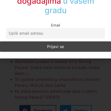
događajima
u regionu
Povezane vesti:
Email
Predstava „FUN FACTS“ premijerno na Mikser
festivalu u Novom Pazaru
"Novi Pazar će biti u vrhu filmske industrije"
Počeo IKT Film Fest (VIDEO)
Mikser Festival objavio izlagače za „NOVI
BAZAR“ u Novom Pazaru
Alarmantni podaci iz ankete A1 iz Novog
Pazara: Svaka treća osoba se kockala, svaka
šesta i…
50 godina umetničkog stvaralaštva u Novom
Pazaru: NULUS slavi jubilej
Ko plaća ponovno asfaltiranje ulice u centru
Novog Pazara? (VIDEO)
Facebook
Twitter