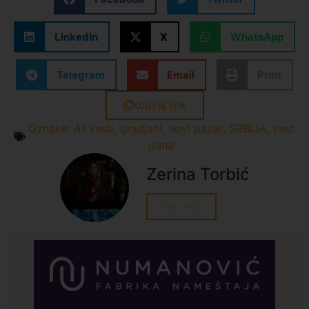
LinkedIn
X
WhatsApp
Telegram
Email
Print
Kopiraj link
Oznake:
A1 vesti
,
gradjani
,
novi pazar
,
SRBIJA
,
vest
dana
Zerina Torbić
Sve vesti