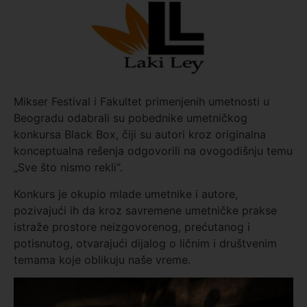
Mikser Festival i
Fakultet primenjenih umetnosti u
Beogradu
odabrali su pobednike umetničkog
konkursa Black Box, čiji su autori kroz originalna
konceptualna rešenja odgovorili na ovogodišnju temu
„Sve što nismo rekli“.
Konkurs je okupio mlade umetnike i autore,
pozivajući ih da kroz savremene umetničke prakse
istraže prostore neizgovorenog, prećutanog i
potisnutog, otvarajući dijalog o ličnim i društvenim
temama koje oblikuju naše vreme.