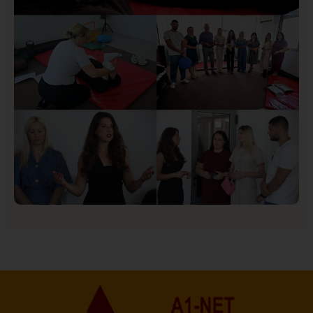
Društvo
Istaknuto
150
U Novom Pazaru počeo prvi HISBAS Neuro Kamp za
decu sa razvojnim izazovima