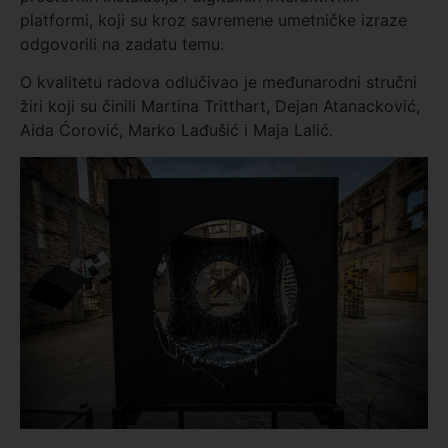
platformi, koji su kroz savremene umetničke izraze
odgovorili na zadatu temu.
O kvalitetu radova odlučivao je međunarodni stručni
žiri koji su činili
Martina Tritthart
,
Dejan Atanacković
,
Aida Ćorović
,
Marko Lađušić
i
Maja Lalić
.