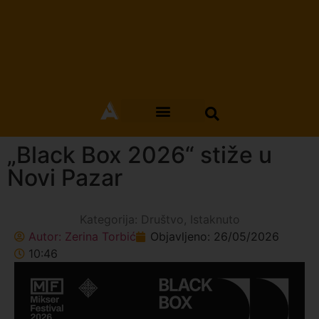
„Black Box 2026“ stiže u
Novi Pazar
Kategorija:
Društvo
,
Istaknuto
Autor:
Zerina Torbić
Objavljeno:
26/05/2026
10:46