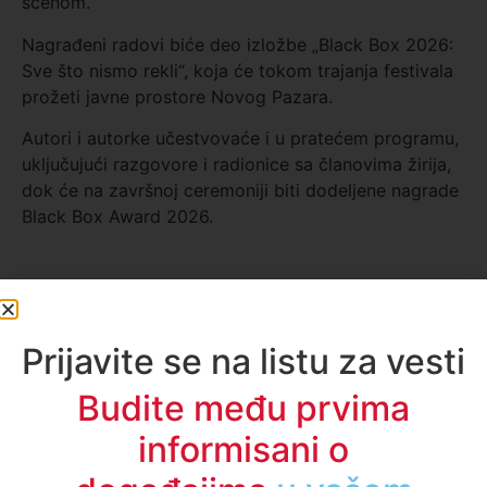
scenom.
Nagrađeni radovi biće deo izložbe „Black Box 2026:
Sve što nismo rekli“, koja će tokom trajanja festivala
prožeti javne prostore Novog Pazara.
Autori i autorke učestvovaće i u pratećem programu,
uključujući razgovore i radionice sa članovima žirija,
dok će na završnoj ceremoniji biti dodeljene nagrade
Black Box Award 2026.
Fotografije:
Marija Piroški
i
Luka Trajković
Prijavite se na listu za vesti
Budite među prvima
informisani o