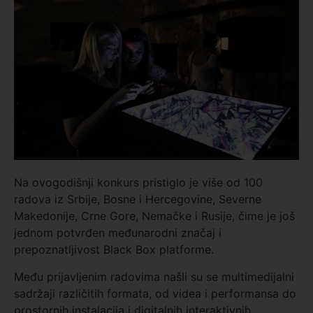
Na ovogodišnji konkurs pristiglo je više od 100
radova iz Srbije, Bosne i Hercegovine, Severne
Makedonije, Crne Gore, Nemačke i Rusije, čime je još
jednom potvrđen međunarodni značaj i
prepoznatljivost Black Box platforme.
Među prijavljenim radovima našli su se multimedijalni
sadržaji različitih formata, od videa i performansa do
prostornih instalacija i digitalnih interaktivnih