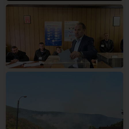
Društvo
Istaknuto
409
Lončar o Opštoj bolnici u Novom Pazaru: „Šta glumite?
Taksi stanicu?“
Istaknuto
Politika
320
Rasim Ljajić podneo ostavku na mesto predsednika
SDPS