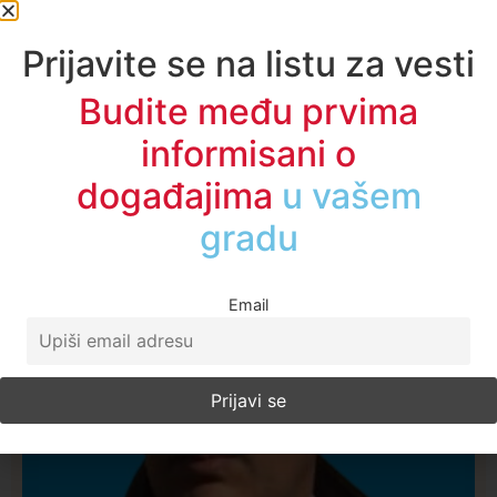
Prijavite se na listu za vesti
Budite među prvima
informisani o
Najčitanije ove nedelje
događajima
u regionu
Email