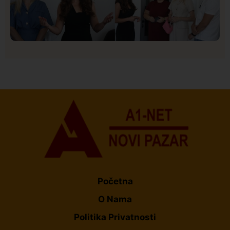
Društvo
Istaknuto
154
U Novom Pazaru počeo prvi HISBAS Neuro Kamp za
decu sa razvojnim izazovima
Početna
O Nama
Politika Privatnosti