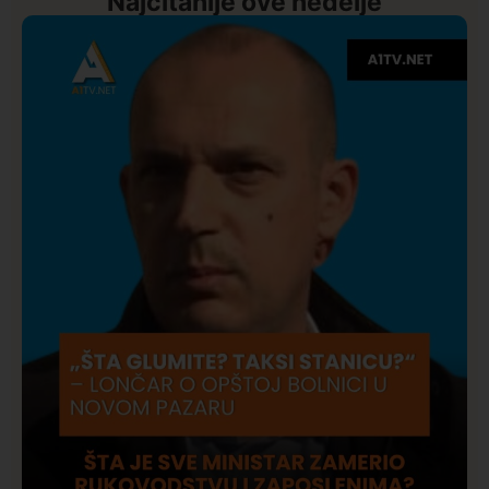
Najčitanije ove nedelje