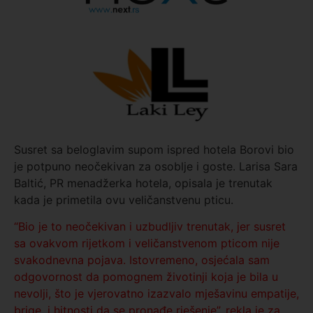
Susret sa beloglavim supom ispred hotela Borovi bio
je potpuno neočekivan za osoblje i goste. Larisa Sara
Baltić, PR menadžerka hotela, opisala je trenutak
kada je primetila ovu veličanstvenu pticu.
“Bio je to neočekivan i uzbudljiv trenutak, jer susret
sa ovakvom rijetkom i veličanstvenom pticom nije
svakodnevna pojava. Istovremeno, osjećala sam
odgovornost da pomognem životinji koja je bila u
nevolji, što je vjerovatno izazvalo mješavinu empatije,
brige, i hitnosti da se pronađe rješenje”, rekla je za