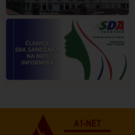
Hronika
Istaknuto
258
Podignut optužni predlog protiv E.A. zbog napada u
Novom Pazaru, produžen mu pritvor
Istaknuto
Politika
173
Organizacija žena SDA Sandžaka osudila tekst
Informera o Anisi Fetahović i Adeli Melajac