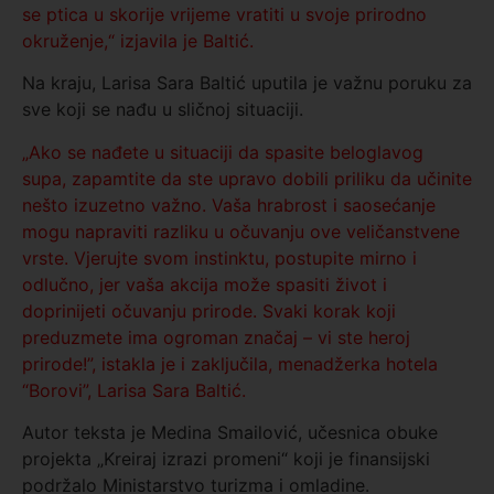
se ptica u skorije vrijeme vratiti u svoje prirodno
okruženje,“ izjavila je Baltić.
Na kraju, Larisa Sara Baltić uputila je važnu poruku za
sve koji se nađu u sličnoj situaciji.
„Ako se nađete u situaciji da spasite beloglavog
supa, zapamtite da ste upravo dobili priliku da učinite
nešto izuzetno važno. Vaša hrabrost i saosećanje
mogu napraviti razliku u očuvanju ove veličanstvene
vrste. Vjerujte svom instinktu, postupite mirno i
odlučno, jer vaša akcija može spasiti život i
doprinijeti očuvanju prirode. Svaki korak koji
preduzmete ima ogroman značaj – vi ste heroj
prirode!”, istakla je i zaključila, menadžerka hotela
“Borovi”, Larisa Sara Baltić.
Autor teksta je Medina Smailović, učesnica obuke
projekta „Kreiraj izrazi promeni“ koji je finansijski
podržalo Ministarstvo turizma i omladine.