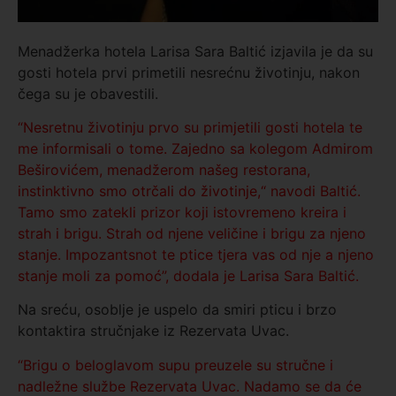
Menadžerka hotela Larisa Sara Baltić izjavila je da su
gosti hotela prvi primetili nesrećnu životinju, nakon
čega su je obavestili.
“Nesretnu životinju prvo su primjetili gosti hotela te
me informisali o tome. Zajedno sa kolegom Admirom
Beširovićem, menadžerom našeg restorana,
instinktivno smo otrčali do životinje,“ navodi Baltić.
Tamo smo zatekli prizor koji istovremeno kreira i
strah i brigu. Strah od njene veličine i brigu za njeno
stanje. Impozantsnot te ptice tjera vas od nje a njeno
stanje moli za pomoć”, dodala je Larisa Sara Baltić.
Na sreću, osoblje je uspelo da smiri pticu i brzo
kontaktira stručnjake iz Rezervata Uvac.
“Brigu o beloglavom supu preuzele su stručne i
nadležne službe Rezervata Uvac. Nadamo se da će