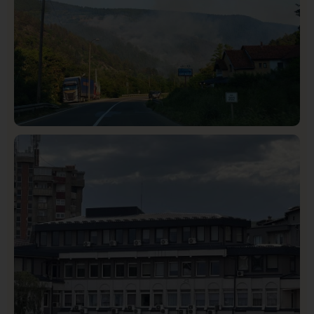
Društvo
Istaknuto
272
Požar od Magliča do Ušća, brda u plamenu –
vatrogasci na terenu