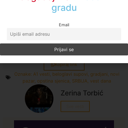
događajima
u regionu
odgovora od čega je preminuo Samir Dolovac
Email
Facebook
Twitter
LinkedIn
X
WhatsApp
Telegram
Email
Print
Kopiraj link
Oznake:
A1 vesti
,
beloglavi supovi
,
gradjani
,
novi
pazar
,
opstina sjenica
,
SRBIJA
,
vest dana
Zerina Torbić
Sve vesti