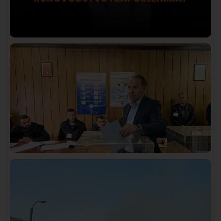
Društvo
Istaknuto
422
Lončar o Opštoj bolnici u Novom Pazaru: „Šta glumite?
Taksi stanicu?“
Istaknuto
Politika
326
Rasim Ljajić podneo ostavku na mesto predsednika
SDPS