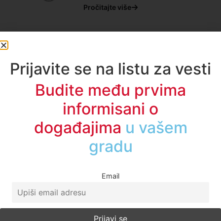
Pročitajte više
Prijavite se na listu za vesti
Budite među prvima
informisani o
Početna
događajima
u vašem
O Nama
gradu
Politika Privatnosti
Uslovi korišćenja
Email
Impresum
Kontakt