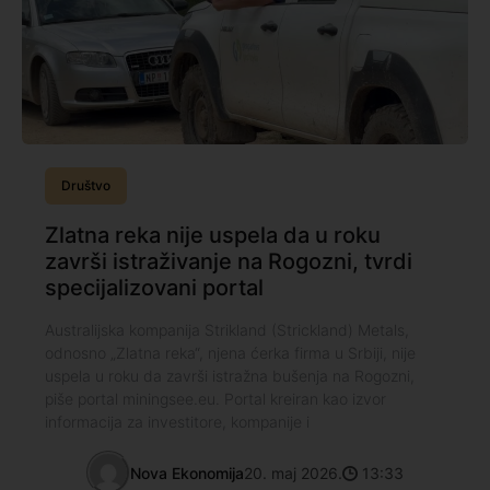
Društvo
Zlatna reka nije uspela da u roku
završi istraživanje na Rogozni, tvrdi
specijalizovani portal
Australijska kompanija Strikland (Strickland) Metals,
odnosno „Zlatna reka“, njena ćerka firma u Srbiji, nije
uspela u roku da završi istražna bušenja na Rogozni,
piše portal miningsee.eu. Portal kreiran kao izvor
informacija za investitore, kompanije i
Nova Ekonomija
20. maj 2026.
13:33