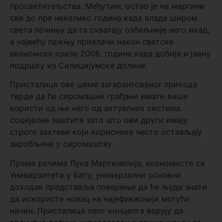
просветитељства. Међутим, остао је на маргини
све до пре неколико година када владе широм
света почињу да га схватају озбиљније него икад,
а највећу пажњу привлачи након светске
економске кризе 2008. године када добија и јавну
подршку из Силицијумске долине.
Присталице ове шеме загарантованог прихода
тврде да ће сиромашни грађани имати више
користи од ње него од актуелних система
социјалне заштите зато што ови други имају
строге захтеве који кориснике често остављају
заробљене у сиромаштву.
Према речима Лука Мартинелија, економисте са
Универзитета у Бату, универзални основни
доходак представља поверење да ће људи знати
да искористе новац на најефикаснији могући
начин. Присталице овог концепта верују да