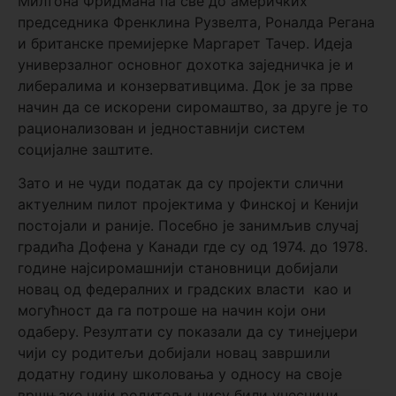
Милтона Фридмана па све до америчких
председника Френклина Рузвелта, Роналда Регана
и британске премијерке Маргарет Тачер. Идеја
универзалног основног дохотка заједничка је и
либералима и конзервативцима. Док је за прве
начин да се искорени сиромаштво, за друге је то
рационализован и једноставнији систем
социјалне заштите.
Зато и не чуди податак да су пројекти слични
актуелним пилот пројектима у Финској и Кенији
постојали и раније. Посебно је занимљив случај
градића Дофена у Канади где су од 1974. до 1978.
године најсиромашнији становници добијали
новац од федералних и градских власти као и
могућност да га потроше на начин који они
одаберу. Резултати су показали да су тинејџери
чији су родитељи добијали новац завршили
додатну годину школовања у односу на своје
вршњаке чији родитељи нису били учесници