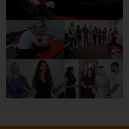
Društvo
Istaknuto
154
U Novom Pazaru počeo prvi HISBAS Neuro Kamp za
decu sa razvojnim izazovima