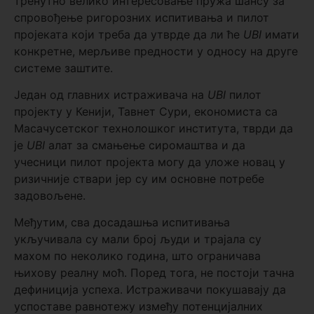
тренутно велико интересовање пружа шансу за
спровођење ригорозних испитивања и пилот
пројеката који треба да утврде да ли ће
UBI
имати
конкретне, мерљиве предности у односу на друге
системе заштите.
Један од главних истраживача на
UBI
пилот
пројекту у Кенији, Тавнет Сури, економиста са
Масачусетског технолошког института, тврди да
је
UBI
алат за смањење сиромаштва и да
учесници пилот пројекта могу да уложе новац у
ризичније ствари јер су им основне потребе
задовољене.
Међутим, сва досадашња испитивања
укључивала су мали број људи и трајала су
махом по неколико година, што ограничава
њихову реалну моћ. Поред тога, не постоји тачна
дефиниција успеха. Истраживачи покушавају да
успоставе равнотежу између потенцијалних