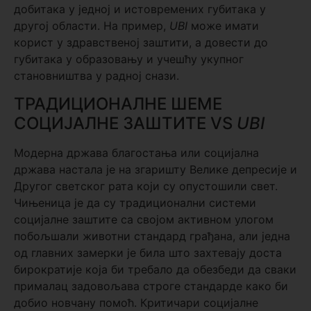
добитака у једној и истовремених губитака у
другој области. На пример,
UBI
може имати
корист у здравственој заштити, а довести до
губитака у образовању и учешћу укупног
становништва у радној снази.
ТРАДИЦИОНАЛНЕ ШЕМЕ
СОЦИЈАЛНЕ ЗАШТИТЕ VS
UBI
Модерна држава благостања или социјална
држава настала је на згаришту Велике депресије и
Другог светског рата који су опустошили свет.
Чињеница је да су традиционални системи
социјалне заштите са својом активном улогом
побољшали животни стандард грађана, али једна
од главних замерки је била што захтевају доста
бирократије која би требало да обезбеди да сваки
прималац задовољава строге стандарде како би
добио новчану помоћ. Критичари социјалне