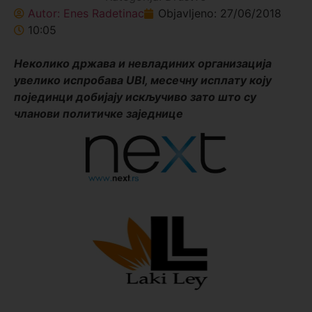
Autor:
Enes Radetinac
Objavljeno:
27/06/2018
10:05
Неколико држава и невладиних организација
увелико испробава UBI, месечну исплату коју
појединци добијају искључиво зато што су
чланови политичке заједнице