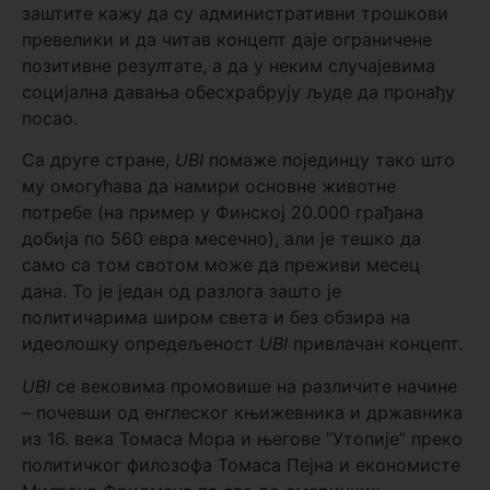
заштите кажу да су административни трошкови
превелики и да читав концепт даје ограничене
позитивне резултате, а да у неким случајевима
социјална давања обесхрабрују људе да пронађу
посао.
Са друге стране,
UBI
помаже појединцу тако што
му омогућава да намири основне животне
потребе (на пример у Финској 20.000 грађана
добија по 560 евра месечно), али је тешко да
само са том свотом може да преживи месец
дана. То је један од разлога зашто је
политичарима широм света и без обзира на
идеолошку опредељеност
UBI
привлачан концепт.
UBI
се вековима промовише на различите начине
– почевши од енглеског књижевника и државника
из 16. века Томаса Мора и његове ”Утопије” преко
политичког филозофа Томаса Пејна и економисте