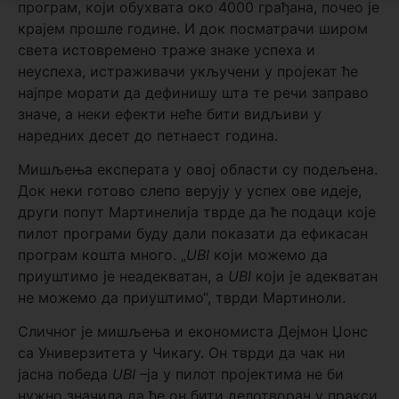
програм, који обухвата око 4000 грађана, почео је
крајем прошле године. И док посматрачи широм
света истовремено траже знаке успеха и
неуспеха, истраживачи укључени у пројекат ће
најпре морати да дефинишу шта те речи заправо
значе, а неки ефекти неће бити видљиви у
наредних десет до петнаест година.
Мишљења експерата у овој области су подељена.
Док неки готово слепо верују у успех ове идеје,
други попут Мартинелија тврде да ће подаци које
пилот програми буду дали показати да ефикасан
програм кошта много. „
UBI
који можемо да
приуштимо је неадекватан, а
UBI
који је адекватан
не можемо да приуштимо“, тврди Мартиноли.
Сличног је мишљења и економиста Дејмон Џонс
са Универзитета у Чикагу. Он тврди да чак ни
јасна победа
UBI –
ја у пилот пројектима не би
нужно значила да ће он бити делотворан у пракси.