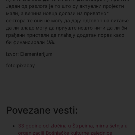
Један од разлога је то што су актуелни пројекти
мали, а већина новца долази из приватног
сектора те они не могу да дају одговор на питање
да ли владе могу да приуште нешто нити да ли би
грађани пристали да плаћају додатан порез како
би финансирали
UBI.
izvor: Elementarijum
foto:pixabay
Povezane vesti:
33 godine od zločina u Štrpcima, mirna šetnja u
organizaciji Bošnjačke kulturne zajednice