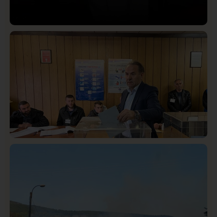
Društvo
Istaknuto
419
Lončar o Opštoj bolnici u Novom Pazaru: „Šta glumite?
Taksi stanicu?“
Istaknuto
Politika
322
Rasim Ljajić podneo ostavku na mesto predsednika
SDPS