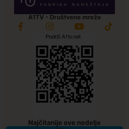
A1TV - Društvene mreže
Najčitanije ove nedelje