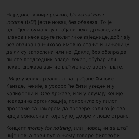
Најједноставније речено,
Universal Basic
Income
(
UBI
) јесте новац без обавеза. То је
одређена сума коју грађани неке државе, или
чланови неке друге политичке заједнице, добијају
без обзира на њихово имовно стање и чињеницу
да ли су запослени или не. Дакле, без обзира да
ли сте председник владе, лекар, обућар или
пекар, држава вам исплаћује неку врсту плате.
UBI
је увелико реалност за грађане Финске,
Канаде, Кеније, а ускоро ће бити уведен и у
Калифорнији. Ове државе, или у случају Кеније
невладина организација, покренуле су пилот
програме са намером да провере колико је ова
идеја ефикасна и које су јој добре и лоше стране.
Концепт
money for nothing
, или „новац ни за шта“
није нов, а први пут о њему говоре филозофи