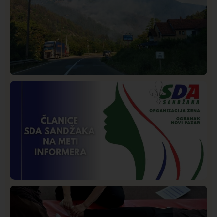
Društvo
Istaknuto
268
Požar od Magliča do Ušća, brda u plamenu –
vatrogasci na terenu
Istaknuto
Politika
170
Organizacija žena SDA Sandžaka osudila tekst
Informera o Anisi Fetahović i Adeli Melajac