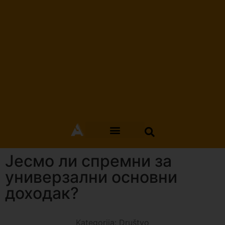
Јесмо ли спремни за
универзални основни
доходак?
Kategorija:
Društvo