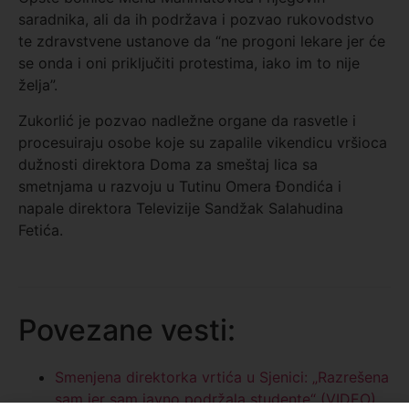
saradnika, ali da ih podržava i pozvao rukovodstvo
te zdravstvene ustanove da “ne progoni lekare jer će
se onda i oni priključiti protestima, iako im to nije
želja”.
Zukorlić je pozvao nadležne organe da rasvetle i
procesuiraju osobe koje su zapalile vikendicu vršioca
dužnosti direktora Doma za smeštaj lica sa
smetnjama u razvoju u Tutinu Omera Đondića i
napale direktora Televizije Sandžak Salahudina
Fetića.
Povezane vesti:
Smenjena direktorka vrtića u Sjenici: „Razrešena
sam jer sam javno podržala studente“ (VIDEO)