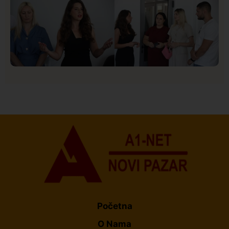
Društvo
Istaknuto
155
U Novom Pazaru počeo prvi HISBAS Neuro Kamp za
decu sa razvojnim izazovima
Početna
O Nama