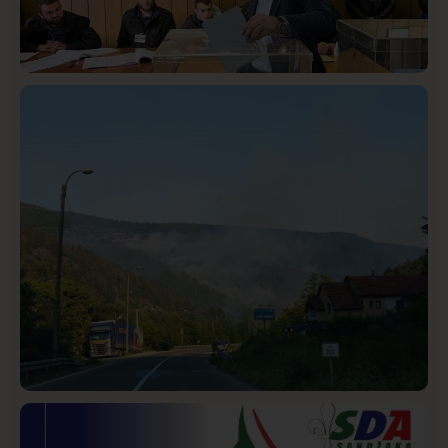
Istaknuto
Politika
323
Rasim Ljajić podneo ostavku na mesto predsednika
SDPS
Društvo
Istaknuto
269
Požar od Magliča do Ušća, brda u plamenu –