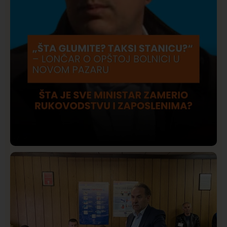
Društvo
Istaknuto
420
Lončar o Opštoj bolnici u Novom Pazaru: „Šta glumite?
Taksi stanicu?“