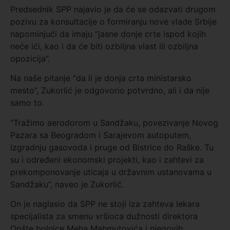
Predsednik SPP najavio je da će se odazvati drugom
pozivu za konsultacije o formiranju nove vlade Srbije
napominjući da imaju “jasne donje crte ispod kojih
neće ići, kao i da će biti ozbiljna vlast ili ozbiljna
opozicija”.
Na naše pitanje “da li je donja crta ministarsko
mesto”, Zukorlić je odgovorio potvrdno, ali i da nije
samo to.
“Tražimo aerodorom u Sandžaku, povezivanje Novog
Pazara sa Beogradom i Sarajevom autoputem,
izgradnju gasovoda i pruge od Bistrice do Raške. Tu
su i određeni ekonomski projekti, kao i zahtevi za
prekomponovanje uticaja u državnim ustanovama u
Sandžaku”, naveo je Zukorlić.
On je naglasio da SPP ne stoji iza zahteva lekara
specijalista za smenu vršioca dužnosti direktora
Opšte bolnice Meha Mahmutovića i njegovih