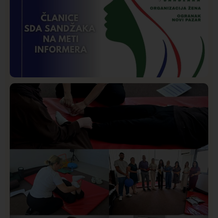
vatrogasci na terenu
Istaknuto
Politika
171
Organizacija žena SDA Sandžaka osudila tekst
Informera o Anisi Fetahović i Adeli Melajac