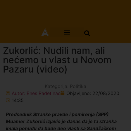
Zukorlić: Nudili nam, ali
nećemo u vlast u Novom
Pazaru (video)
Kategorija:
Politika
Autor:
Enes Radetinac
Objavljeno:
22/08/2020
14:35
Predsednik Stranke pravde i pomirenja (SPP)
Muamer Zukorlić izjavio je danas da je ta stranka
imala ponudu da bude deo vlasti sa Sandžačkom