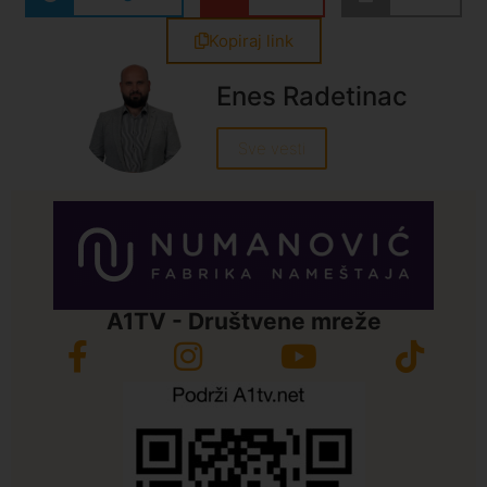
Kopiraj link
Enes Radetinac
Sve vesti
A1TV - Društvene mreže