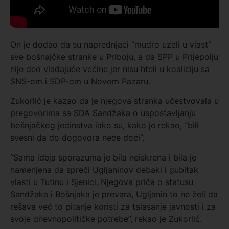
On je dodao da su naprednjaci “mudro uzeli u vlast”
sve bošnajčke stranke u Priboju, a da SPP u Prijepolju
nije deo vladajuće većine jer nisu hteli u koaliciju sa
SNS-om i SDP-om u Novom Pazaru.
Zukorlić je kazao da je njegova stranka učestvovala u
pregovorima sa SDA Sandžaka o uspostavljanju
bošnjačkog jedinstva iako su, kako je rekao, “bili
svesni da do dogovora neće doći”.
“Sama ideja sporazuma je bila neiskrena i bila je
namenjena da spreči Ugljaninov debakl i gubitak
vlasti u Tutinu i Sjenici. Njegova priča o statusu
Sandžaka i Bošnjaka je prevara, Ugljanin to ne želi da
rešava već to pitanje koristi za talasanje javnosti i za
svoje dnevnopolitičke potrebe”, rekao je Zukorlić.