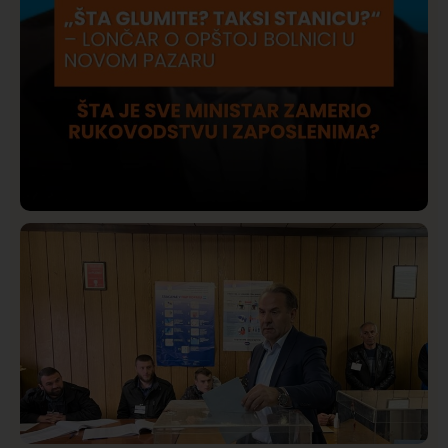
Društvo
Istaknuto
409
Lončar o Opštoj bolnici u Novom Pazaru: „Šta glumite?
Taksi stanicu?“