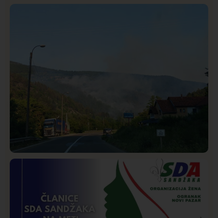
Istaknuto
Politika
320
Rasim Ljajić podneo ostavku na mesto predsednika
SDPS
Društvo
Istaknuto
206
Požar od Magliča do Ušća, brda u plamenu –
vatrogasci na terenu