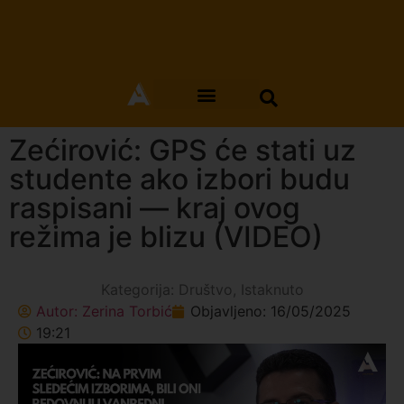
Zećirović: GPS će stati uz
studente ako izbori budu
raspisani — kraj ovog
režima je blizu (VIDEO)
Kategorija:
Društvo
,
Istaknuto
Autor:
Zerina Torbić
Objavljeno:
16/05/2025
19:21