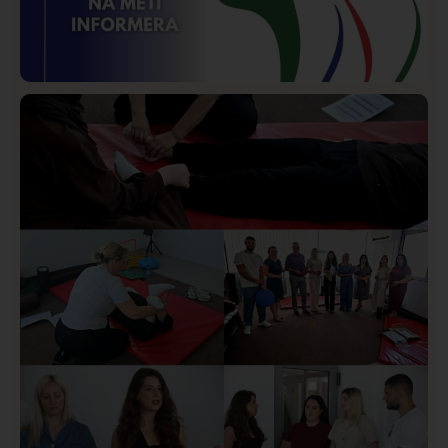
Istaknuto
Politika
169
Organizacija žena SDA Sandžaka osudila tekst
Informera o Anisi Fetahović i Adeli Melajac