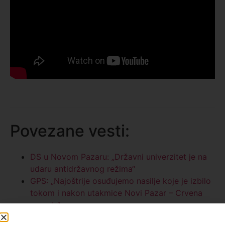
Povezane vesti:
DS u Novom Pazaru: „Državni univerzitet je na
udaru antidržavnog režima“
GPS: „Najoštrije osuđujemo nasilje koje je izbilo
tokom i nakon utakmice Novi Pazar – Crvena
zvezda“
GPS: Građani su odbranili autonomiju