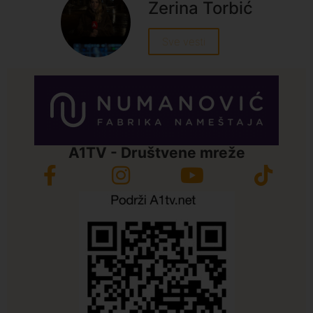
Zerina Torbić
Sve vesti
A1TV - Društvene mreže