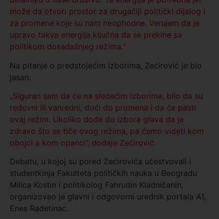
može da otvori prostor za drugačiji politički dijalog i
za promene koje su nam neophodne. Verujem da je
upravo takva energija ključna da se prekine sa
politikom dosadašnjeg režima.“
Na pitanje o predstojećim izborima, Zećirović je bio
jasan.
„Siguran sam da će na sledećim izborima, bilo da su
redovni ili vanredni, doći do promena i da će pasti
ovaj režim. Ukoliko dođe do izbora glava da je
zdravo što se tiče ovog režima, pa ćemo videti kom
obojci a kom opanci”, dodaje Zećirović.
Debatu, u kojoj su pored Zećirovića učestvovali i
studentkinja Fakulteta političkih nauka u Beogradu
Milica Kostin i politikolog Fahrudin Kladničanin,
organizovao je glavni i odgovorni urednik portala A1,
Enes Radetinac.