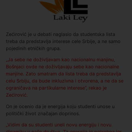
Zećirović je u debati naglasio da studentska lista
treba da predstavlja interese cele Srbije, a ne samo
pojedinih etničkih grupa.
„Ja sebe ne doživljavam kao nacionalnu manjinu,
Bošnjaci ovde ne doživljavaju sebe kao nacionalne
manjine. Zato smatram da lista treba da predstavlja
celu Srbiju, da bude inkluzivna i otvorena, a ne da se
ograničava na partikularne interese”, rekao je
Zećirović.
On je ocenio da je energija koju studenti unose u
politički život značajan doprinos.
„Vidim da su studenti uneli novu energiju i novu
dinamiku u naše društvo. Ta energija je potrebna jer