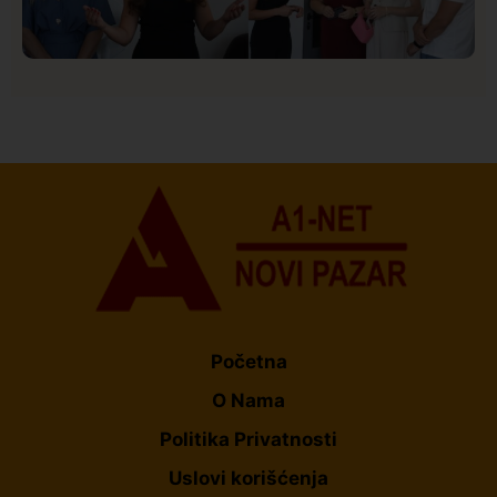
Društvo
Istaknuto
150
U Novom Pazaru počeo prvi HISBAS Neuro Kamp za
decu sa razvojnim izazovima
Početna
O Nama
Politika Privatnosti
Uslovi korišćenja