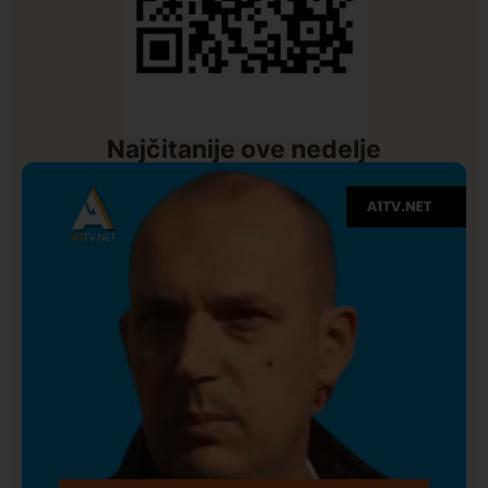
Najčitanije ove nedelje