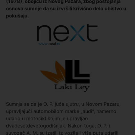
(1978), obojicu iz Novog Pazara, zbog postojanja
osnova sumnje da su izvršili krivično delo ubistvo u
pokušaju.
Sumnja se da je O. P. juče ujutru, u Novom Pazaru,
upravljajući automobilom marke „audi“, namerno
udario u motocikl kojim je upravljao
dvadesetdevetogodišnjak. Nakon toga, O. P. i
suvozač A. M. su izašli iz vozila i više puta udarili