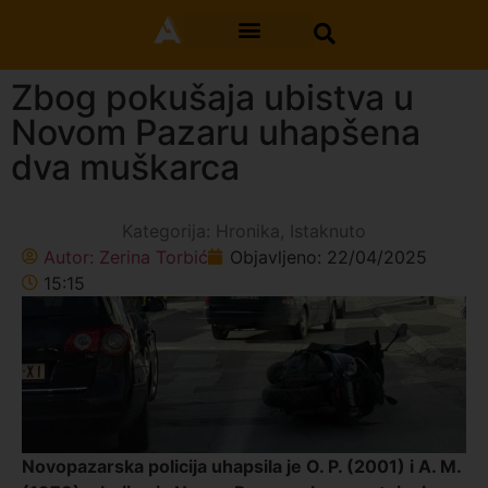
Zbog pokušaja ubistva u
Novom Pazaru uhapšena
dva muškarca
Kategorija:
Hronika
,
Istaknuto
Autor:
Zerina Torbić
Objavljeno:
22/04/2025
15:15
Novopazarska policija uhapsila je O. P. (2001) i A. M.