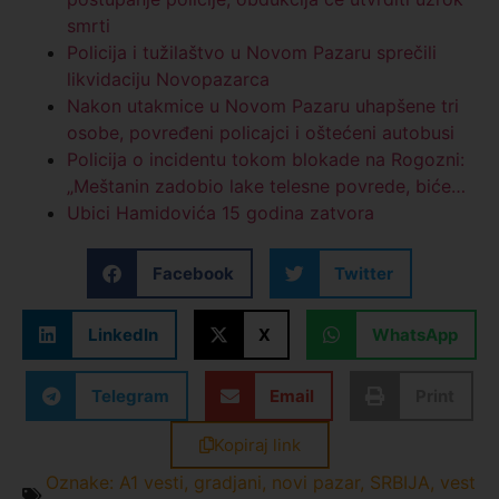
smrti
Policija i tužilaštvo u Novom Pazaru sprečili
likvidaciju Novopazarca
Nakon utakmice u Novom Pazaru uhapšene tri
osobe, povređeni policajci i oštećeni autobusi
Policija o incidentu tokom blokade na Rogozni:
„Meštanin zadobio lake telesne povrede, biće…
Ubici Hamidovića 15 godina zatvora
Facebook
Twitter
LinkedIn
X
WhatsApp
Telegram
Email
Print
Kopiraj link
Oznake:
A1 vesti
,
gradjani
,
novi pazar
,
SRBIJA
,
vest