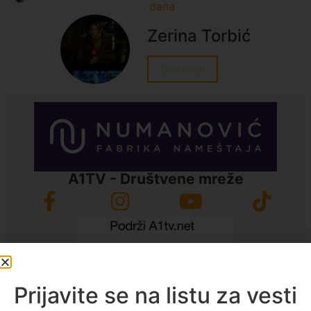
dana
Zerina Torbić
Sve vesti
A1TV - Društvene mreže
Prijavite se na listu za vesti