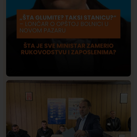
Društvo
Istaknuto
419
Lončar o Opštoj bolnici u Novom Pazaru: „Šta glumite?
Taksi stanicu?“