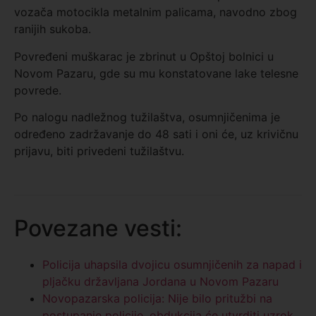
vozača motocikla metalnim palicama, navodno zbog
ranijih sukoba.
Povređeni muškarac je zbrinut u Opštoj bolnici u
Novom Pazaru, gde su mu konstatovane lake telesne
povrede.
Po nalogu nadležnog tužilaštva, osumnjičenima je
određeno zadržavanje do 48 sati i oni će, uz krivičnu
prijavu, biti privedeni tužilaštvu.
Povezane vesti:
Policija uhapsila dvojicu osumnjičenih za napad i
pljačku državljana Jordana u Novom Pazaru
Novopazarska policija: Nije bilo pritužbi na
postupanje policije, obdukcija će utvrditi uzrok