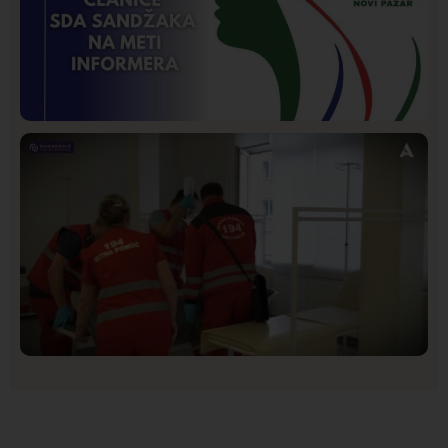
Istaknuto
Politika
170
Organizacija žena SDA Sandžaka osudila tekst
Informera o Anisi Fetahović i Adeli Melajac
Društvo
Istaknuto
154
Vrućine do 40 stepeni povećale broj intervencija
Hitne pomoći: Najčešće kolapsna stanja i pogoršanja
hroničnih bolesti