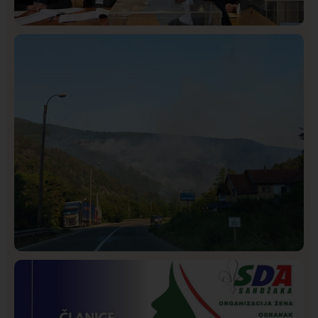
Istaknuto
Politika
322
Rasim Ljajić podneo ostavku na mesto predsednika
SDPS
Društvo
Istaknuto
268
Požar od Magliča do Ušća, brda u plamenu –
vatrogasci na terenu