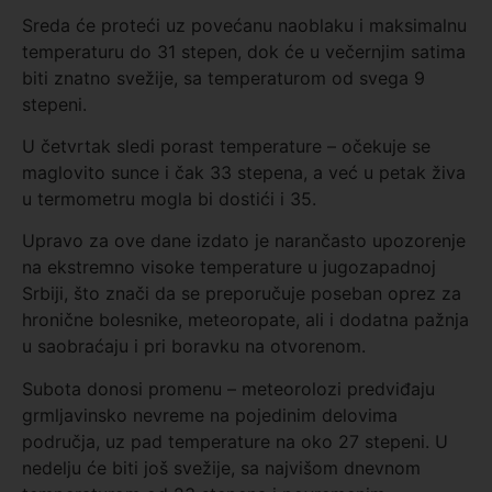
Sreda će proteći uz povećanu naoblaku i maksimalnu
temperaturu do 31 stepen, dok će u večernjim satima
biti znatno svežije, sa temperaturom od svega 9
stepeni.
U četvrtak sledi porast temperature – očekuje se
maglovito sunce i čak 33 stepena, a već u petak živa
u termometru mogla bi dostići i 35.
Upravo za ove dane izdato je
narančasto upozorenje
na ekstremno visoke temperature u jugozapadnoj
Srbiji, što znači da se preporučuje poseban oprez za
hronične bolesnike, meteoropate, ali i dodatna pažnja
u saobraćaju i pri boravku na otvorenom.
Subota donosi promenu – meteorolozi predviđaju
grmljavinsko nevreme na pojedinim delovima
područja, uz pad temperature na oko 27 stepeni. U
nedelju će biti još svežije, sa najvišom dnevnom