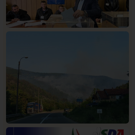
Istaknuto
Politika
320
Rasim Ljajić podneo ostavku na mesto predsednika
SDPS
Društvo
Istaknuto
225