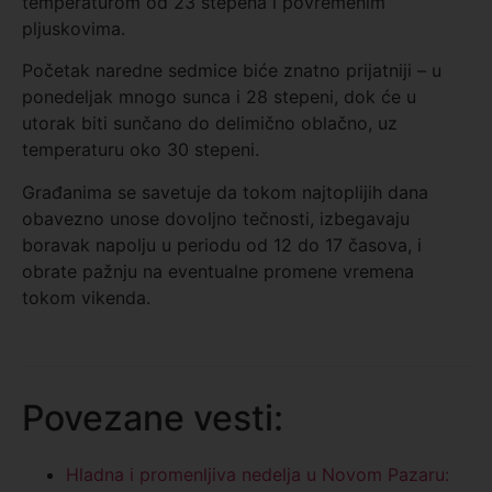
temperaturom od 23 stepena i povremenim
pljuskovima.
Početak naredne sedmice biće znatno prijatniji – u
ponedeljak mnogo sunca i 28 stepeni, dok će u
utorak biti sunčano do delimično oblačno, uz
temperaturu oko 30 stepeni.
Građanima se savetuje da tokom najtoplijih dana
obavezno unose dovoljno tečnosti, izbegavaju
boravak napolju u periodu od 12 do 17 časova, i
obrate pažnju na eventualne promene vremena
tokom vikenda.
Povezane vesti:
Hladna i promenljiva nedelja u Novom Pazaru: