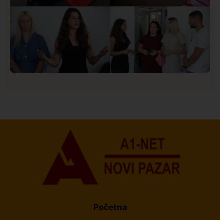
Društvo
Istaknuto
150
U Novom Pazaru počeo prvi HISBAS Neuro Kamp za
decu sa razvojnim izazovima
Početna