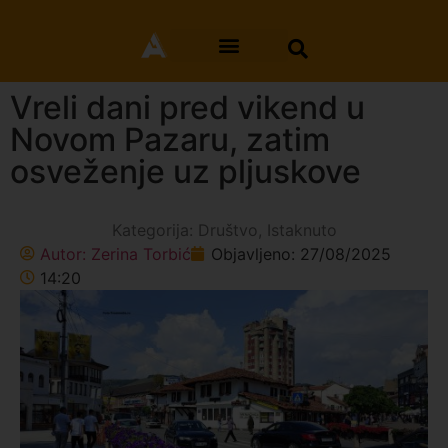
Vreli dani pred vikend u
Novom Pazaru, zatim
osveženje uz pljuskove
Kategorija:
Društvo
,
Istaknuto
Autor:
Zerina Torbić
Objavljeno:
27/08/2025
14:20