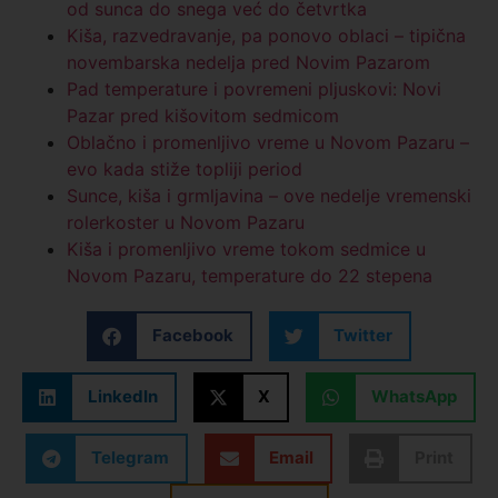
od sunca do snega već do četvrtka
Kiša, razvedravanje, pa ponovo oblaci – tipična
novembarska nedelja pred Novim Pazarom
Pad temperature i povremeni pljuskovi: Novi
Pazar pred kišovitom sedmicom
Oblačno i promenljivo vreme u Novom Pazaru –
evo kada stiže topliji period
Sunce, kiša i grmljavina – ove nedelje vremenski
rolerkoster u Novom Pazaru
Kiša i promenljivo vreme tokom sedmice u
Novom Pazaru, temperature do 22 stepena
Facebook
Twitter
LinkedIn
X
WhatsApp
Telegram
Email
Print