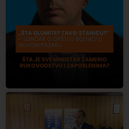
Društvo
Istaknuto
409
Lončar o Opštoj bolnici u Novom Pazaru: „Šta glumite?
Taksi stanicu?“