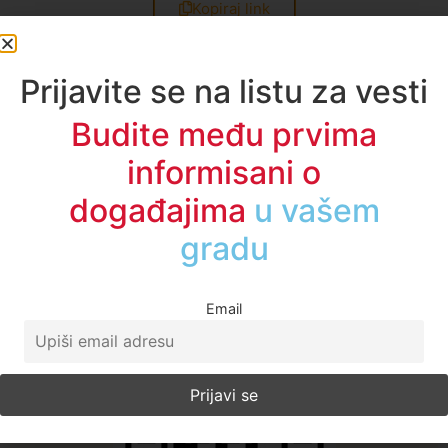
Kopiraj link
Oznake:
A1 vesti
,
gradjani
,
novi pazar
,
SRBIJA
,
vest
dana
Prijavite se na listu za vesti
Zerina Torbić
Budite među prvima
Sve vesti
informisani o
događajima
u regionu
Email
A1TV - Društvene mreže