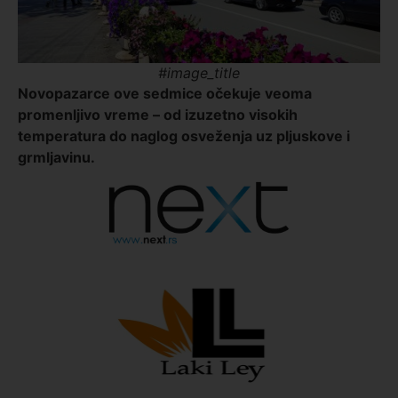
#image_title
Novopazarce ove sedmice očekuje veoma
promenljivo vreme – od izuzetno visokih
temperatura do naglog osveženja uz pljuskove i
grmljavinu.