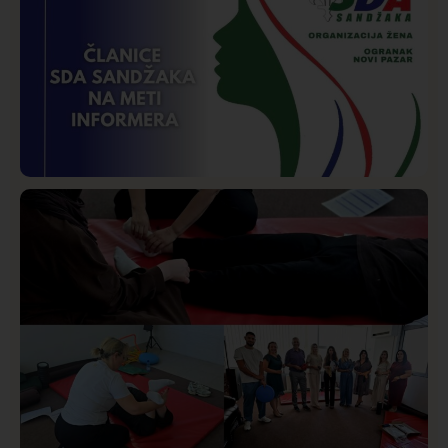
Požar od Magliča do Ušća, brda u plamenu –
vatrogasci na terenu
Istaknuto
Politika
169
Organizacija žena SDA Sandžaka osudila tekst
Informera o Anisi Fetahović i Adeli Melajac