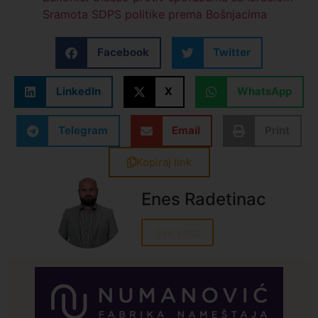
Sramota SDPS politike prema Bošnjacima
Facebook
Twitter
LinkedIn
X
WhatsApp
Telegram
Email
Print
Kopiraj link
Enes Radetinac
Sve vesti