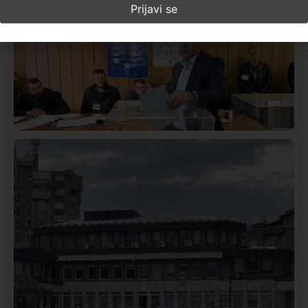
Istaknuto
Politika
327
Rasim Ljajić podneo ostavku na mesto predsednika
SDPS