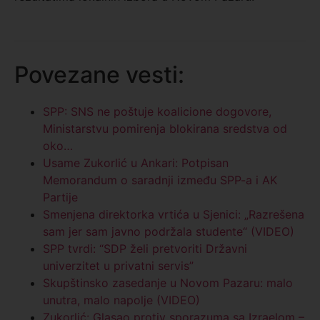
Povezane vesti:
SPP: SNS ne poštuje koalicione dogovore,
Ministarstvu pomirenja blokirana sredstva od
oko…
Usame Zukorlić u Ankari: Potpisan
Memorandum o saradnji između SPP-a i AK
Partije
Smenjena direktorka vrtića u Sjenici: „Razrešena
sam jer sam javno podržala studente“ (VIDEO)
SPP tvrdi: “SDP želi pretvoriti Državni
univerzitet u privatni servis”
Skupštinsko zasedanje u Novom Pazaru: malo
unutra, malo napolje (VIDEO)
Zukorlić: Glasao protiv sporazuma sa Izraelom –