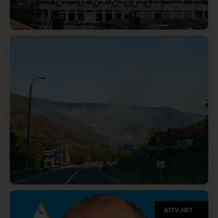
Hronika
Istaknuto
312
Podignut optužni predlog protiv E.A. zbog napada u
Novom Pazaru, produžen mu pritvor
Društvo
Istaknuto
275
Požar od Magliča do Ušća, brda u plamenu –