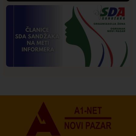
Društvo
Istaknuto
205
Lončar o Opštoj bolnici u Novom Pazaru: „Šta glumite?
Taksi stanicu?“
Istaknuto
Politika
177
Organizacija žena SDA Sandžaka osudila tekst
Informera o Anisi Fetahović i Adeli Melajac