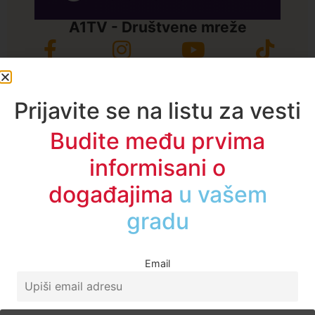
A1TV - Društvene mreže
Prijavite se na listu za vesti
Budite među prvima
informisani o
događajima
u regionu
Email
Najčitanije ove nedelje