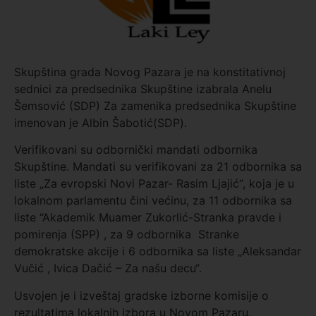
Skupština grada Novog Pazara je na konstitativnoj
sednici za predsednika Skupštine izabrala Anelu
Šemsović (SDP) Za zamenika predsednika Skupštine
imenovan je Albin Šabotić(SDP).
Verifikovani su odbornički mandati odbornika
Skupštine. Mandati su verifikovani za 21 odbornika sa
liste „Za evropski Novi Pazar- Rasim Ljajić“, koja je u
lokalnom parlamentu čini većinu, za 11 odbornika sa
liste “Akademik Muamer Zukorlić-Stranka pravde i
pomirenja (SPP) , za 9 odbornika Stranke
demokratske akcije i 6 odbornika sa liste „Aleksandar
Vučić , Ivica Dačić – Za našu decu“.
Usvojen je i izveštaj gradske izborne komisije o
rezultatima lokalnih izbora u Novom Pazaru.