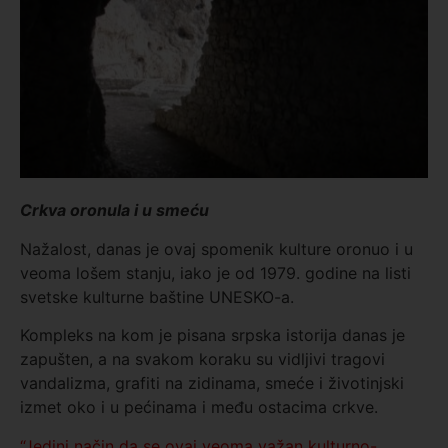
Crkva oronula i u smeću
Nažalost, danas je ovaj spomenik kulture oronuo i u
veoma lošem stanju, iako je od 1979. godine na listi
svetske kulturne baštine UNESKO-a.
Kompleks na kom je pisana srpska istorija danas je
zapušten, a na svakom koraku su vidljivi tragovi
vandalizma, grafiti na zidinama, smeće i životinjski
izmet oko i u pećinama i među ostacima crkve.
“Jedini način da se ovaj veoma važan kulturno-