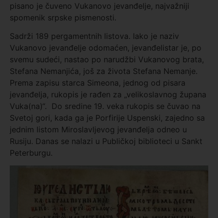
pisano je čuveno Vukanovo jevanđelje, najvažniji
spomenik srpske pismenosti.
Sadrži 189 pergamentnih listova. Iako je naziv
Vukanovo jevanđelje odomaćen, jevanđelistar je, po
svemu sudeći, nastao po narudžbi Vukanovog brata,
Stefana Nemanjića, još za života Stefana Nemanje.
Prema zapisu starca Simeona, jednog od pisara
jevanđelja, rukopis je rađen za „velikoslavnog župana
Vuka(na)“. Do sredine 19. veka rukopis se čuvao na
Svetoj gori, kada ga je Porfirije Uspenski, zajedno sa
jednim listom Miroslavljevog jevanđelja odneo u
Rusiju. Danas se nalazi u Publičkoj biblioteci u Sankt
Peterburgu.