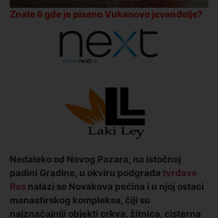
Znate li gde je pisano Vukanovo jevanđelje?
Nedaleko od Novog Pazara, na istočnoj
padini Gradine, u okviru podgrađa
tvrđave
Ras
nalazi se Novakova pećina i u njoj ostaci
manastirskog kompleksa, čiji su
najznačajniji objekti crkva, žitnica, cisterna