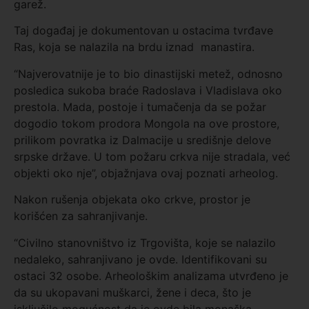
garež.
Taj događaj je dokumentovan u ostacima tvrđave
Ras, koja se nalazila na brdu iznad manastira.
“Najverovatnije je to bio dinastijski metež, odnosno
posledica sukoba braće Radoslava i Vladislava oko
prestola. Mada, postoje i tumačenja da se požar
dogodio tokom prodora Mongola na ove prostore,
prilikom povratka iz Dalmacije u središnje delove
srpske države. U tom požaru crkva nije stradala, već
objekti oko nje”, objažnjava ovaj poznati arheolog.
Nakon rušenja objekata oko crkve, prostor je
korišćen za sahranjivanje.
“Civilno stanovništvo iz Trgovišta, koje se nalazilo
nedaleko, sahranjivano je ovde. Identifikovani su
ostaci 32 osobe. Arheološkim analizama utvrđeno je
da su ukopavani muškarci, žene i deca, što je
isključilo mogućnost da je ovde bila monaška