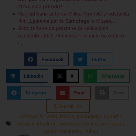
žrtvujemo prirodu?
Nagrađivana autorka Milica Popović predstavila
film „Ljubavni par iz Sarkofaga“ u Muzeju…
BNV: Država da prestane sa veličanjem
osuđenih ratnih zločinaca – sećanje na otmicu
i…
Facebook
Twitter
LinkedIn
X
WhatsApp
Telegram
Email
Print
Kopiraj link
Oznake:
A1 vesti
,
freska
,
jevandjelje
,
kulturno
istorijski lokalitet
,
novakova pecina
,
novi pazar
,
ostaci manastira
,
vukan