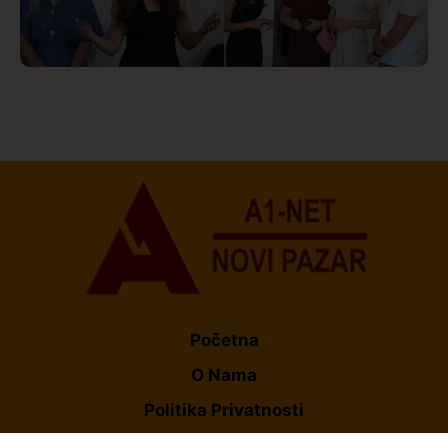
Društvo
Istaknuto
150
U Novom Pazaru počeo prvi HISBAS Neuro Kamp za
decu sa razvojnim izazovima
Početna
O Nama
Politika Privatnosti
Uslovi korišćenja