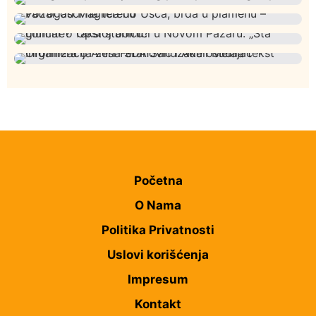
Istaknuto
Politika
327
Rasim Ljajić podneo ostavku na mesto predsednika
Hronika
Istaknuto
322
SDPS
Podignut optužni predlog protiv E.A. zbog napada u
Društvo
Istaknuto
275
Novom Pazaru, produžen mu pritvor
Požar od Magliča do Ušća, brda u plamenu –
Društvo
Istaknuto
207
vatrogasci na terenu
Lončar o Opštoj bolnici u Novom Pazaru: „Šta glumite?
Istaknuto
Politika
177
Taksi stanicu?“
Organizacija žena SDA Sandžaka osudila tekst
Informera o Anisi Fetahović i Adeli Melajac
Početna
O Nama
Politika Privatnosti
Uslovi korišćenja
Impresum
Kontakt