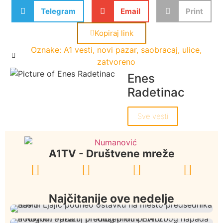
Telegram
Email
Print
Kopiraj link
Oznake:
A1 vesti
,
novi pazar
,
saobracaj
,
ulice
,
zatvoreno
Enes
Radetinac
Sve vesti
A1TV - Društvene mreže
Najčitanije ove nedelje