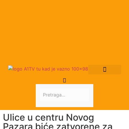
Ulice u centru Novog
Pazara biće zatvorene za