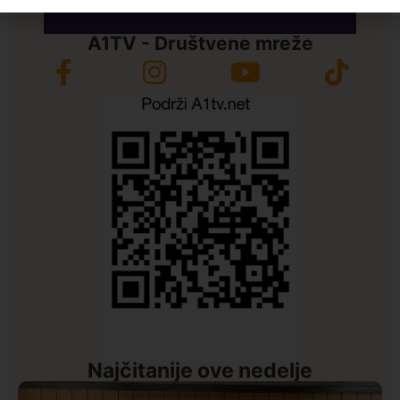
A1TV - Društvene mreže
Najčitanije ove nedelje