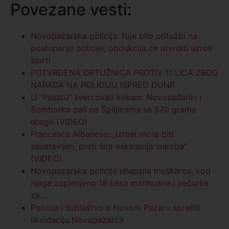
Povezane vesti:
Novopazarska policija: Nije bilo pritužbi na
postupanje policije, obdukcija će utvrditi uzrok
smrti
POTVRĐENA OPTUŽNICA PROTIV 11 LICA ZBOG
NAPADA NA POLICIJU ISPRED DUNP
U “Pasatu” švercovali kokain: Novosađanin i
Somborka pali na Špiljanima sa 570 grama
droge (VIDEO)
Francesca Albanese: „Izrael mora biti
zaustavljen, preti šira eskalacija sukoba“
(VIDEO)
Novopazarska policija uhapsila muškarca, kod
njega zaplenjeno 18 kesa marihuane i pečurke
za…
Policija i tužilaštvo u Novom Pazaru sprečili
likvidaciju Novopazarca