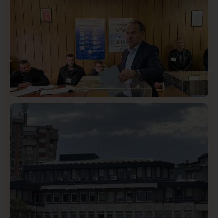
Istaknuto
Politika
327
Rasim Ljajić podneo ostavku na mesto predsednika
SDPS