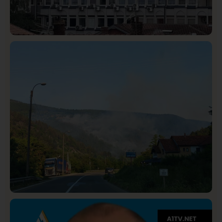
Hronika
Istaknuto
303
Podignut optužni predlog protiv E.A. zbog napada u
Novom Pazaru, produžen mu pritvor
Društvo
Istaknuto
275
Požar od Magliča do Ušća, brda u plamenu –