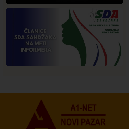
Društvo
Istaknuto
204
Lončar o Opštoj bolnici u Novom Pazaru: „Šta glumite?
Taksi stanicu?“
Istaknuto
Politika
175
Organizacija žena SDA Sandžaka osudila tekst
Informera o Anisi Fetahović i Adeli Melajac