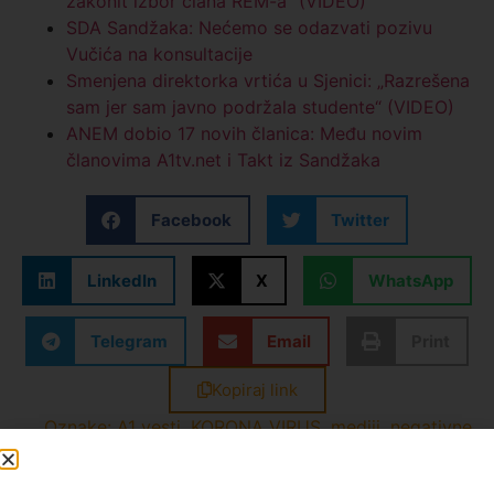
zakonit izbor člana REM-a” (VIDEO)
SDA Sandžaka: Nećemo se odazvati pozivu
Vučića na konsultacije
Smenjena direktorka vrtića u Sjenici: „Razrešena
sam jer sam javno podržala studente“ (VIDEO)
ANEM dobio 17 novih članica: Među novim
članovima A1tv.net i Takt iz Sandžaka
Facebook
Twitter
LinkedIn
X
WhatsApp
Telegram
Email
Print
Kopiraj link
Oznake:
A1 vesti
,
KORONA VIRUS
,
mediji
,
negativne
vesti
,
novi pazar
,
seulejman ugljanin