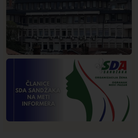
Hronika
Istaknuto
271
Podignut optužni predlog protiv E.A. zbog napada u
Novom Pazaru, produžen mu pritvor
Istaknuto
Politika
173
Organizacija žena SDA Sandžaka osudila tekst