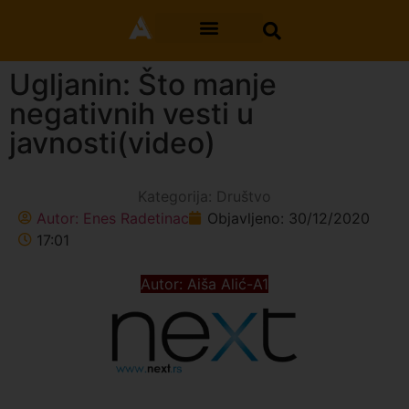
Ugljanin: Što manje
negativnih vesti u
javnosti(video)
Kategorija:
Društvo
Autor:
Enes Radetinac
Objavljeno:
30/12/2020
17:01
Autor: Aiša Alić-A1