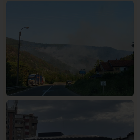
Istaknuto
Politika
326
Rasim Ljajić podneo ostavku na mesto predsednika
SDPS
Društvo
Istaknuto
272
Požar od Magliča do Ušća, brda u plamenu –
vatrogasci na terenu