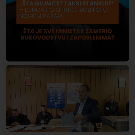
Društvo
Istaknuto
422
Lončar o Opštoj bolnici u Novom Pazaru: „Šta glumite?
Taksi stanicu?“