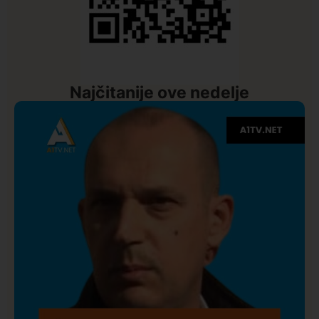
Najčitanije ove nedelje