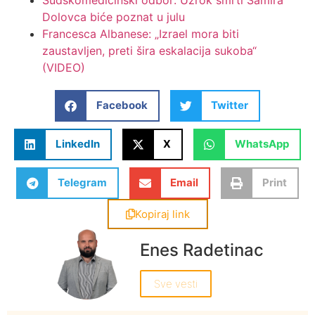
Dolovca biće poznat u julu
Francesca Albanese: „Izrael mora biti
zaustavljen, preti šira eskalacija sukoba“
(VIDEO)
Facebook
Twitter
LinkedIn
X
WhatsApp
Telegram
Email
Print
Kopiraj link
Enes Radetinac
Sve vesti