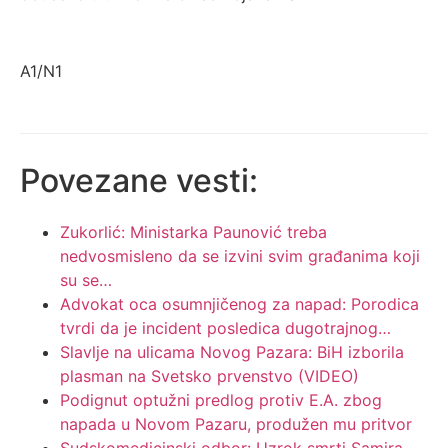
A1/N1
Povezane vesti:
Zukorlić: Ministarka Paunović treba
nedvosmisleno da se izvini svim građanima koji
su se…
Advokat oca osumnjičenog za napad: Porodica
tvrdi da je incident posledica dugotrajnog…
Slavlje na ulicama Novog Pazara: BiH izborila
plasman na Svetsko prvenstvo (VIDEO)
Podignut optužni predlog protiv E.A. zbog
napada u Novom Pazaru, produžen mu pritvor
Sudskomedicinski odbor: Uzrok smrti Samira