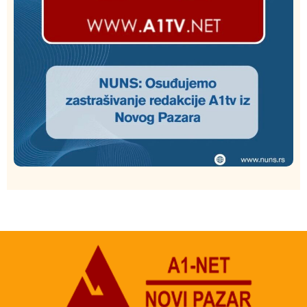
Društvo
Istaknuto
170
NUNS: Osuđujemo zastrašivanje redakcije A1tv iz
Novog Pazara