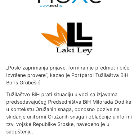
„Posle zaprimanja prijave, formiran je predmet i biće
izvršene provere“, kazao je Portparol Tužilaštva BiH
Boris Grubešić.
Tužilaštvo BiH prati situaciju u vezi sa izjavama
predsedavajućeg Predsedništva BiH Milorada Dodika
u kontekstu Oružanih snaga, odnosno pozive na
skidanje uniformi Oružanih snaga i oblačenje uniformi
tzv. vojske Republike Srpske, navedeno je u
saopštenju.