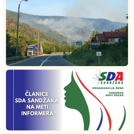
Društvo
Istaknuto
275
Požar od Magliča do Ušća, brda u plamenu –
vatrogasci na terenu