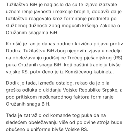
Tužilaštvo BiH je naglasilo da su te izjave izazvale
uznemirenje javnosti i reakcije brojnih, dodavši da je
tužilaštvo reagovalo kroz formiranje predmeta po
službenoj dužnosti zbog mogućih kršenja Zakona o
Oružanim snagama BiH.
Komšić je ranije danas podneo krivičnu prijavu protiv
Dodika Tužilaštvu BiHzbog njegovih izjava u nedelju
na obeležavanju godišnjice Trećeg pješadijskog (RS)
puka Oružanih snaga BiH, koji baštini tradiciju bivše
vojske RS, potvrđeno je iz Komšićevog kabineta.
Dodik je tada, između ostalog, rekao da je bila
greška odluka o ukidanju Vojske Republike Srpske, a
pod pritiskom međunarodnog faktora formiranje
Oružanih snaga BiH.
Tada je zatražio od komande tog puka da na
sledećem obeležavanju više od polovine stroja bude
obučeno u uniforme bivše Vojske RS.