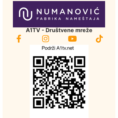
A1TV - Društvene mreže