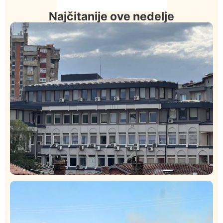
Najčitanije ove nedelje
Hronika
Istaknuto
328
Podignut optužni predlog protiv E.A. zbog napada u
Novom Pazaru, produžen mu pritvor