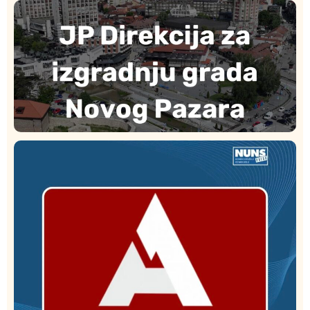
Istaknuto
Politika
177
Organizacija žena SDA Sandžaka osudila tekst
Informera o Anisi Fetahović i Adeli Melajac
Društvo
Istaknuto
173
Direkcija se izvinila A1tv.net zbog pretnji upućenih
novinaru: Biće utvrđena odgovornost učesnika