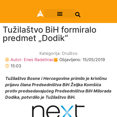
Tužilaštvo BiH formiralo
predmet „Dodik“
Kategorija:
Društvo
Autor:
Enes Radetinac
Objavljeno:
15/05/2019
15:03
Tužilaštvo Bosne i Hercegovine primilo je krivičnu
prijavu člana Predsedništva BiH Željka Komšića
protiv predsedavajućeg Predsedništva BiH Milorada
Dodika, potvrdilo je Tužilaštvo BiH.