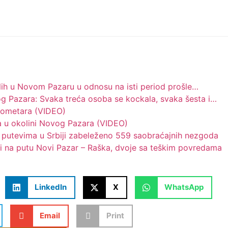
alih u Novom Pazaru u odnosu na isti period prošle…
og Pazara: Svaka treća osoba se kockala, svaka šesta i…
ilometara (VIDEO)
a u okolini Novog Pazara (VIDEO)
 putevima u Srbiji zabeleženo 559 saobraćajnih nezgoda
i na putu Novi Pazar – Raška, dvoje sa teškim povredama
LinkedIn
X
WhatsApp
Email
Print