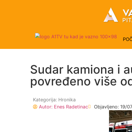
PO
Sudar kamiona i a
povređeno više o
Kategorija:
Hronika
Autor:
Enes Radetinac
Objavljeno:
19/0