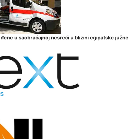
ne u saobraćajnoj nesreći u blizini egipatske južne