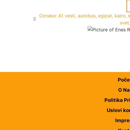
Oznake:
A1 vesti
,
autobus
,
egipat
,
kairo
,
svet
Poče
O N
Politika Pr
Uslovi ko
Impr