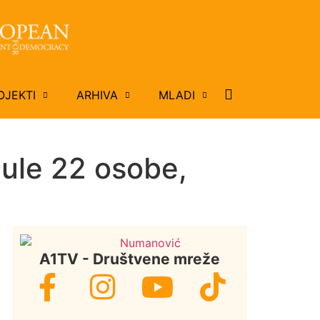
OJEKTI
ARHIVA
MLADI
nule 22 osobe,
A1TV - Društvene mreže