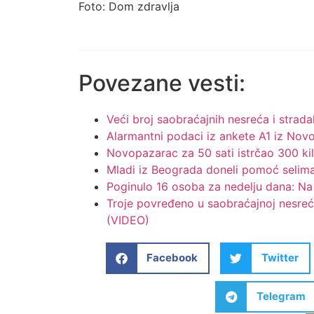
Foto: Dom zdravlja
Povezane vesti:
Veći broj saobraćajnih nesreća i strad
Alarmantni podaci iz ankete A1 iz Nov
Novopazarac za 50 sati istrčao 300 k
Mladi iz Beograda doneli pomoć selim
Poginulo 16 osoba za nedelju dana: Na
Troje povređeno u saobraćajnoj nesreć
(VIDEO)
Facebook
Twitter
Telegram