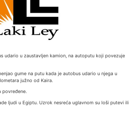
us udario u zaustavljen kamion, na autoputu koji povezuje
 menjao gume na putu kada je autobus udario u njega u
ilometara južno od Kaira.
la povređene.
ade ljudi u Egiptu. Uzrok nesreća uglavnom su loši putevi ili