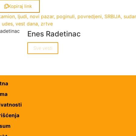
Kopiraj link
kamion
,
ljudi
,
novi pazar
,
poginuli
,
povredjeni
,
SRBIJA
,
sudar
,
udes
,
vest dana
,
zrtve
Enes Radetinac
Sve vesti
tna
ama
ivatnosti
rišćenja
esum