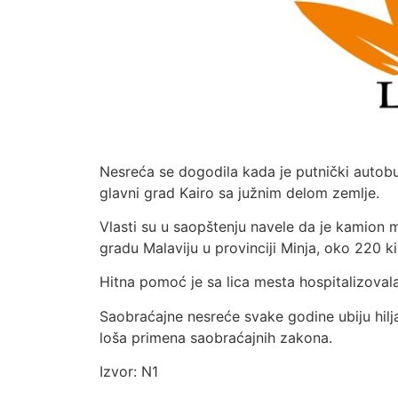
Nesreća se dogodila kada je putnički autob
glavni grad Kairo sa južnim delom zemlje.
Vlasti su u saopštenju navele da je kamion
gradu Malaviju u provinciji Minja, oko 220 k
Hitna pomoć je sa lica mesta hospitalizova
Saobraćajne nesreće svake godine ubiju hilj
loša primena saobraćajnih zakona.
Izvor: N1