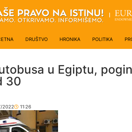
ČETNA
DRUŠTVO
HRONIKA
POLITIKA
PR
utobusa u Egiptu, pogi
d 30
7/2022
11:26