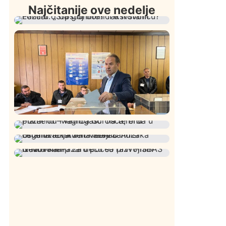
Najčitanije ove nedelje
Društvo
Istaknuto
409
Lončar o Opštoj bolnici u Novom
Pazaru: „Šta glumite? Taksi stanicu?“
Istaknuto
Politika
321
Rasim Ljajić podneo ostavku na mesto
Društvo
Istaknuto
246
predsednika SDPS
Požar od Magliča do Ušća, brda u
Istaknuto
Politika
169
plamenu – vatrogasci na terenu
Organizacija žena SDA Sandžaka osudila
Društvo
Istaknuto
151
tekst Informera o Anisi Fetahović i Adeli
U Novom Pazaru počeo prvi HISBAS
Melajac
Neuro Kamp za decu sa razvojnim
izazovima