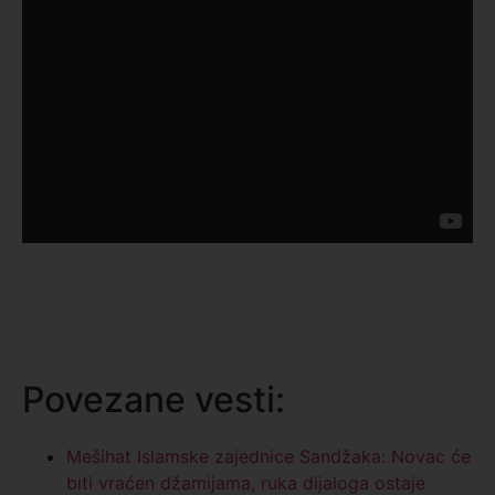
Povezane vesti:
Mešihat Islamske zajednice Sandžaka: Novac će
biti vraćen džamijama, ruka dijaloga ostaje