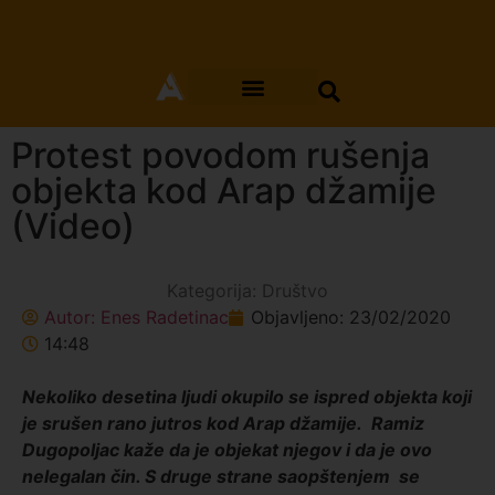
Protest povodom rušenja
objekta kod Arap džamije
(Video)
Kategorija:
Društvo
Autor:
Enes Radetinac
Objavljeno:
23/02/2020
14:48
Nekoliko desetina ljudi okupilo se ispred objekta koji
je srušen rano jutros kod Arap džamije. Ramiz
Dugopoljac kaže da je objekat njegov i da je ovo
nelegalan čin. S druge strane saopštenjem se