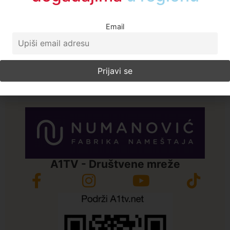
Telegram
Email
Print
Email
Kopiraj link
Enes Radetinac
Sve vesti
A1TV - Društvene mreže