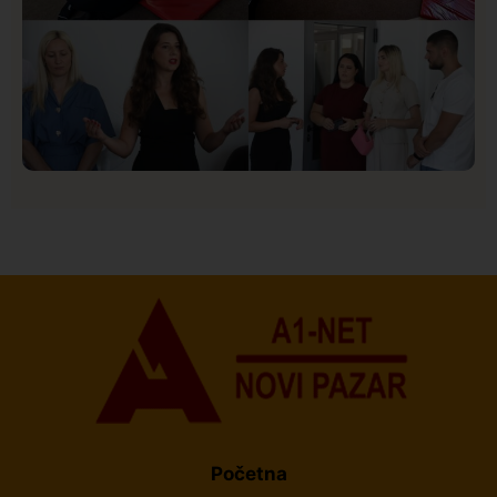
Društvo
Istaknuto
151
U Novom Pazaru počeo prvi HISBAS Neuro Kamp za
decu sa razvojnim izazovima
Početna