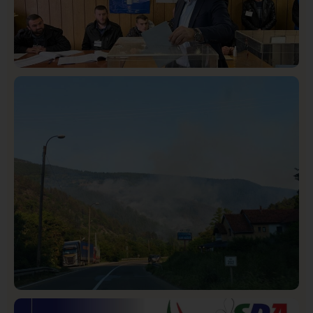
Istaknuto
Politika
321
Rasim Ljajić podneo ostavku na mesto predsednika
SDPS