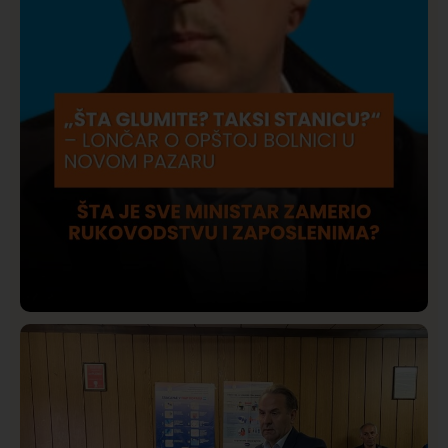
Društvo
Istaknuto
411
Lončar o Opštoj bolnici u Novom Pazaru: „Šta glumite?
Taksi stanicu?“