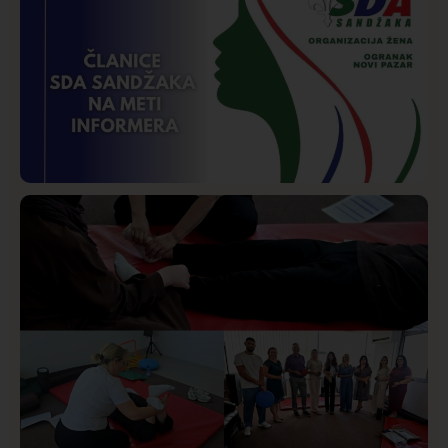
Društvo
Istaknuto
258
Požar od Magliča do Ušća, brda u plamenu –
vatrogasci na terenu
Istaknuto
Politika
170
Organizacija žena SDA Sandžaka osudila tekst
Informera o Anisi Fetahović i Adeli Melajac