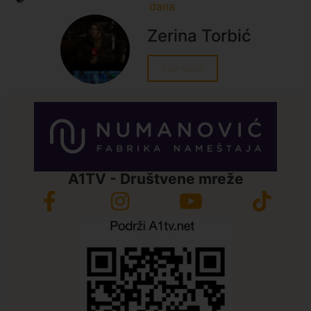
dana
Zerina Torbić
Sve vesti
A1TV - Društvene mreže