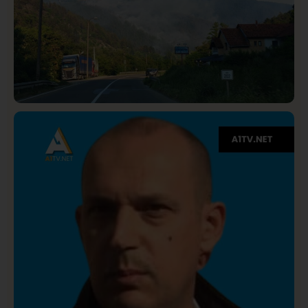
Društvo
Istaknuto
275
Požar od Magliča do Ušća, brda u plamenu –
vatrogasci na terenu