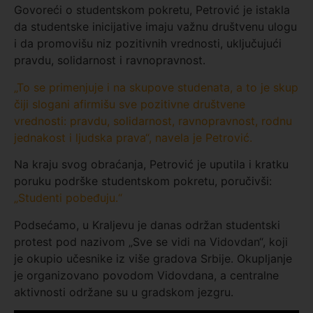
Govoreći o studentskom pokretu, Petrović je istakla
da studentske inicijative imaju važnu društvenu ulogu
i da promovišu niz pozitivnih vrednosti, uključujući
pravdu, solidarnost i ravnopravnost.
„To se primenjuje i na skupove studenata, a to je skup
čiji slogani afirmišu sve pozitivne društvene
vrednosti: pravdu, solidarnost, ravnopravnost, rodnu
jednakost i ljudska prava“, navela je Petrović.
Na kraju svog obraćanja, Petrović je uputila i kratku
poruku podrške studentskom pokretu, poručivši:
„Studenti pobeđuju.“
Podsećamo
, u Kraljevu je danas održan studentski
protest pod nazivom
„Sve se vidi na Vidovdan“
, koji
je okupio učesnike iz više gradova Srbije. Okupljanje
je organizovano povodom Vidovdana, a centralne
aktivnosti održane su u gradskom jezgru.