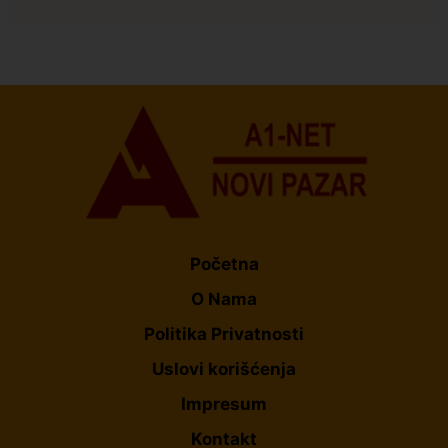
Istaknuto
Politika
177
Organizacija žena SDA Sandžaka osudila tekst
Informera o Anisi Fetahović i Adeli Melajac
Početna
O Nama
Politika Privatnosti
Uslovi korišćenja
Impresum
Kontakt