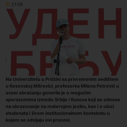
21:06
Na Univerzitetu u Prištini sa privremenim sedištem
u Kosovskoj Mitrovici, profesorka Milena Petrović u
svom obraćanju govorila je o mogućim
sporazumima između Srbije i Kosova koji se odnose
na obrazovanje na maternjem jeziku, kao i o ulozi
studenata i širem institucionalnom kontekstu u
kojem se odvijaju ovi procesi.