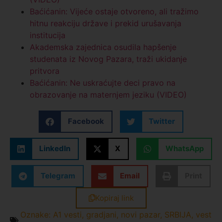
Baćićanin: Vijeće ostaje otvoreno, ali tražimo
hitnu reakciju države i prekid urušavanja
institucija
Akademska zajednica osudila hapšenje
studenata iz Novog Pazara, traži ukidanje
pritvora
Baćićanin: Ne uskraćujte deci pravo na
obrazovanje na maternjem jeziku (VIDEO)
Facebook
Twitter
LinkedIn
X
WhatsApp
Telegram
Email
Print
Kopiraj link
Oznake:
A1 vesti
,
gradjani
,
novi pazar
,
SRBIJA
,
vest