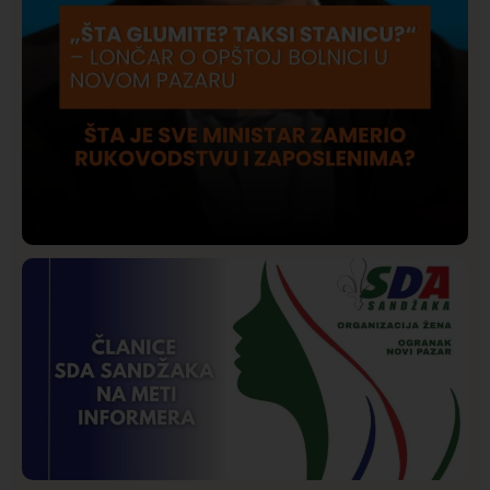
Društvo
Istaknuto
206
Lončar o Opštoj bolnici u Novom Pazaru: „Šta glumite?
Taksi stanicu?“