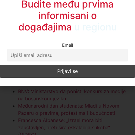
Budite među prvima
informisani o
događajima
u regionu
Email
Povezane vesti:
BNV: Ministarstvo da poništi konkurs za medije
na bosanskom jeziku
Međunarodni dan studenata: Mladi u Novom
Pazaru o pravima, protestima i budućnosti
Francesca Albanese: „Izrael mora biti
zaustavljen, preti šira eskalacija sukoba“
(VIDEO)