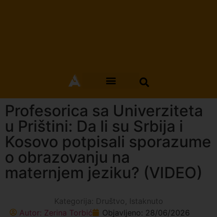
Profesorica sa Univerziteta
u Prištini: Da li su Srbija i
Kosovo potpisali sporazume
o obrazovanju na
maternjem jeziku? (VIDEO)
Kategorija:
Društvo
,
Istaknuto
Autor:
Zerina Torbić
Objavljeno:
28/06/2026