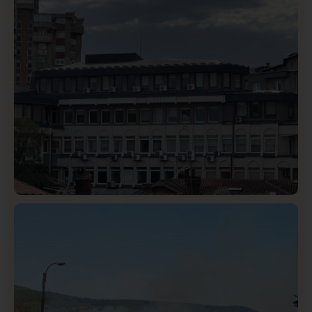
Rasim Ljajić podneo ostavku na mesto predsednika
SDPS
Hronika
Istaknuto
320
Podignut optužni predlog protiv E.A. zbog napada u
Novom Pazaru, produžen mu pritvor