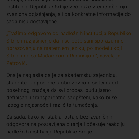
institucija Republike Srbije već duže vreme očekuju
zvanična pojašnjenja, ali da konkretne informacije do
sada nisu dostavljene.
„Tražimo odgovore od nadležnih institucija Republike
Srbije i razjašnjenje da li su potpisani sporazumi o
obrazovanju na maternjem jeziku, po modelu koji
Srbija ima sa Mađarskom i Rumunijom“, navela je
Petrović.
Ona je naglasila da je za akademsku zajednicu,
studente i zaposlene u obrazovnom sistemu od
posebnog značaja da svi procesi budu jasno
definisani i transparentno saopšteni, kako bi se
izbegle nejasnoće i različita tumačenja.
Za sada, kako je istakla, ostaje bez zvaničnih
odgovora na postavljena pitanja i očekuje reakciju
nadležnih institucija Republike Srbije.