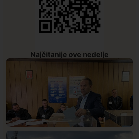
Najčitanije ove nedelje
Istaknuto
Politika
327