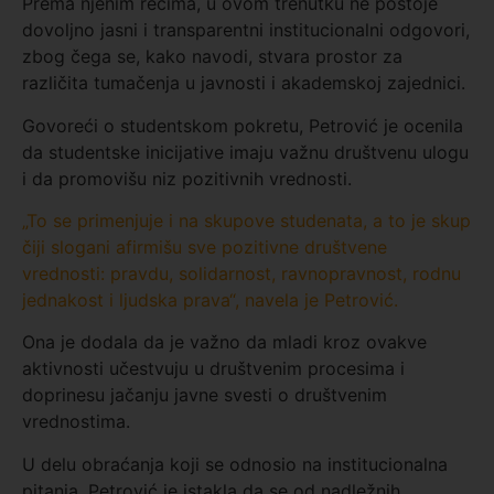
Prema njenim rečima, u ovom trenutku ne postoje
dovoljno jasni i transparentni institucionalni odgovori,
zbog čega se, kako navodi, stvara prostor za
različita tumačenja u javnosti i akademskoj zajednici.
Govoreći o studentskom pokretu, Petrović je ocenila
da studentske inicijative imaju važnu društvenu ulogu
i da promovišu niz pozitivnih vrednosti.
„To se primenjuje i na skupove studenata, a to je skup
čiji slogani afirmišu sve pozitivne društvene
vrednosti: pravdu, solidarnost, ravnopravnost, rodnu
jednakost i ljudska prava“, navela je Petrović.
Ona je dodala da je važno da mladi kroz ovakve
aktivnosti učestvuju u društvenim procesima i
doprinesu jačanju javne svesti o društvenim
vrednostima.
U delu obraćanja koji se odnosio na institucionalna
pitanja, Petrović je istakla da se od nadležnih