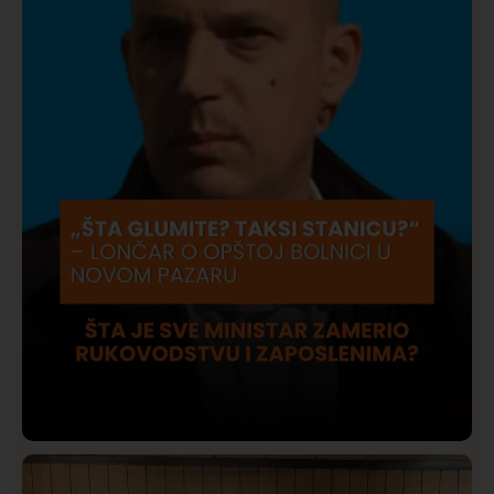
Društvo
Istaknuto
422