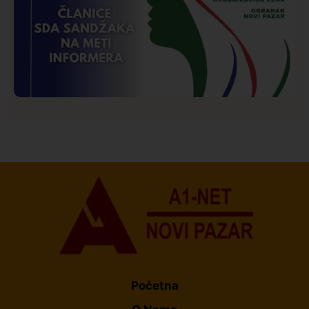
Istaknuto
Politika
173
Organizacija žena SDA Sandžaka osudila tekst
Informera o Anisi Fetahović i Adeli Melajac
Početna