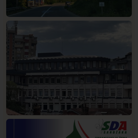
Društvo
Istaknuto
272
Požar od Magliča do Ušća, brda u plamenu –
vatrogasci na terenu
Hronika
Istaknuto
269
Podignut optužni predlog protiv E.A. zbog napada u
Novom Pazaru, produžen mu pritvor