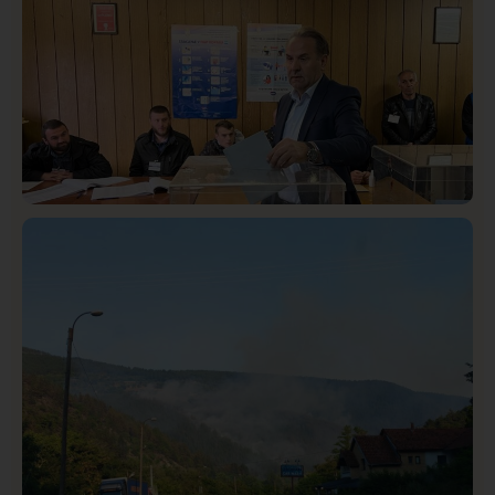
Lončar o Opštoj bolnici u Novom Pazaru: „Šta glumite?
Taksi stanicu?“
Istaknuto
Politika
326
Rasim Ljajić podneo ostavku na mesto predsednika
SDPS