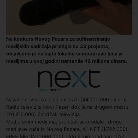
Na konkurs Novog Pazara za sufinansiranje
medijskih sadržaja pristigla su 33 projekta,
objavljeno je na sajtu lokalne samouprave koja je
medijima u ovoj godini namenila 46 miliona dinara.
Najviše novca za projekat traži (44.000.000 dinara)
Radio televizija Novi Pazar, dok je na drugom mestu
(20.810.000) Sandžak televizija.
Medju ovim medijima, projekat su predale i druge
medijske kuće iz Novog Pazara, A1-NET (1.722.000),
FREE MEDIA (1.000.000), Udruženje gradjana “TAKT