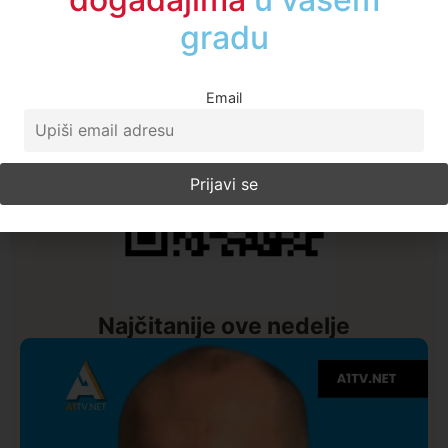
događajima
u regionu
Email
Najčitanije ove nedelje