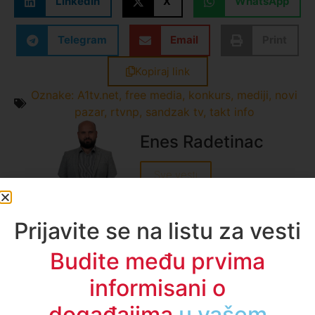
LinkedIn
X
WhatsApp
Telegram
Email
Print
Kopiraj link
Oznake:
A1tv.net
,
free media
,
konkurs
,
mediji
,
novi
pazar
,
rtvnp
,
sandzak tv
,
takt info
Enes Radetinac
Sve vesti
Prijavite se na listu za vesti
Budite među prvima
A1TV - Društvene mreže
informisani o