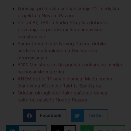
Komisija predložila sufinansiranje 22 medijska
projekta u Novom Pazaru
Portal A1, TAKT i Radio Sto plus dobitnici
priznanja za profesionalno i nezavisno
izveštavanje
Samo tri medija iz Novog Pazara dobila
sredstva na konkursima Ministarstva
informisanja i…
BNV: Ministarstvo da poništi konkurs za medije
na bosanskom jeziku
ANEM dobio 17 novih članica: Među novim
članovima A1tv.net i Takt iz Sandžaka
Održan okrugli sto: Kako sačuvati danas
kulturno nasleđe Novog Pazara
Facebook
Twitter