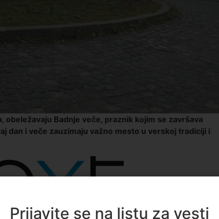
ara, obeležavaju Badnje veče, praznik kojim se završava
vaj dan i veče zauzimaju važno mesto u verskoj tradiciji i
Prijavite se na listu za vesti