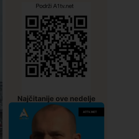
Najčitanije ove nedelje