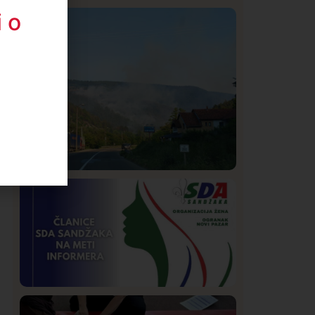
 o
Istaknuto
Politika
322
Rasim Ljajić podneo ostavku na mesto
predsednika SDPS
Društvo
Istaknuto
267
Požar od Magliča do Ušća, brda u
plamenu – vatrogasci na terenu
Istaknuto
Politika
170