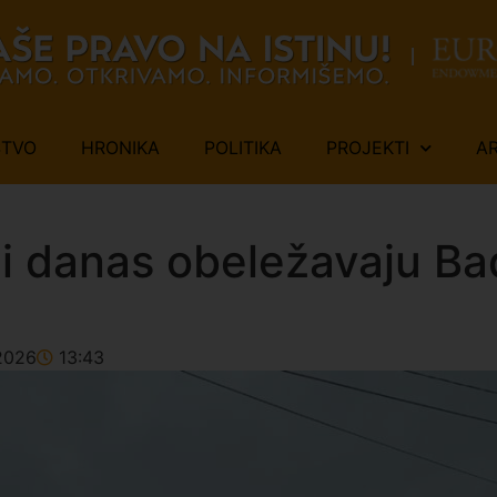
ŠTVO
HRONIKA
POLITIKA
PROJEKTI
A
ci danas obeležavaju B
2026
13:43