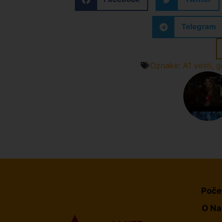
Telegram
Oznake:
A1 vesti
,
g
Poče
O N