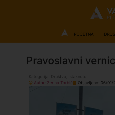
POČETNA
DRU
Pravoslavni verni
Kategorija:
Društvo
,
Istaknuto
Autor:
Zerina Torbić
Objavljeno:
06/01/