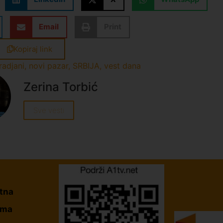
Email
Print
Kopiraj link
radjani
,
novi pazar
,
SRBIJA
,
vest dana
Zerina Torbić
Sve vesti
tna
ama