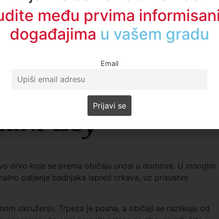
udite među prvima informisani
događajima
u regionu
Email
tovo drvo koje se prema običaju unosi u domove. U mnogim
nalno paljenje badnjaka ispred crkava, uz prisustvo
m okruženju. Trpeza je posna, a običaji se razlikuju od