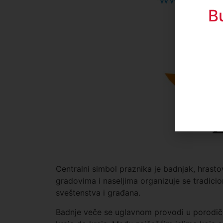
B
Centralni simbol praznika je badnjak, hras
gradovima i naseljima organizuje se tradicio
sveštenstva i građana.
Badnje veče se uglavnom provodi u porodično