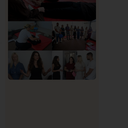
Organizacija žena SDA Sandžaka osudila
tekst Informera o Anisi Fetahović i Adeli
Melajac
Društvo
Istaknuto
154
U Novom Pazaru počeo prvi HISBAS
Neuro Kamp za decu sa razvojnim
izazovima