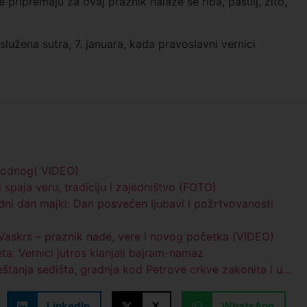
 pripremaju za ovaj praznik nalaze se riba, pasulj, žito,
lužena sutra, 7. januara, kada pravoslavni vernici
rodnog( VIDEO)
 spaja veru, tradiciju i zajedništvo (FOTO)
i dan majki: Dan posvećen ljubavi i požrtvovanosti
 Vaskrs – praznik nade, vere i novog početka (VIDEO)
a: Vernici jutros klanjali bajram-namaz
štanja sedišta, gradnja kod Petrove crkve zakonita i u…
LinkedIn
X
WhatsApp