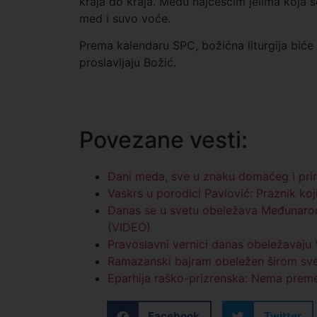
kraja do kraja. Među najčešćim jelima koja se
med i suvo voće.
Prema kalendaru SPC, božićna liturgija biće s
proslavljaju Božić.
Povezane vesti:
Dani meda, sve u znaku domaćeg i pri
Vaskrs u porodici Pavlović: Praznik koji
Danas se u svetu obeležava Međunarodn
(VIDEO)
Pravoslavni vernici danas obeležavaju
Ramazanski bajram obeležen širom svet
Eparhija raško-prizrenska: Nema preme
Facebook
Twitter