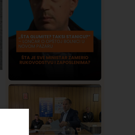
Društvo
Istaknuto
416
Lončar o Opštoj bolnici u Novom
Pazaru: „Šta glumite? Taksi stanicu?“