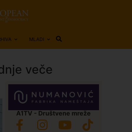
RHIVA
MLADI
adnje veče
A1TV - Društvene mreže