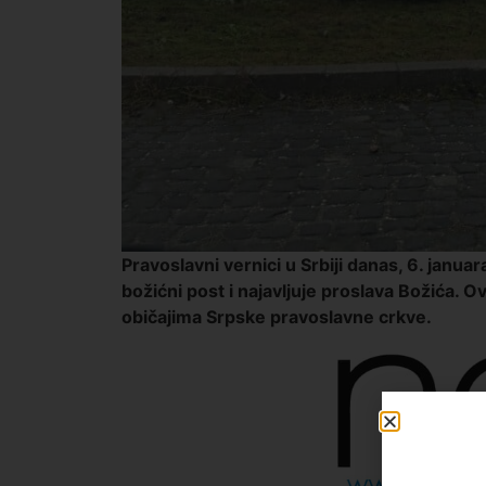
Pravoslavni vernici u Srbiji danas, 6. janu
božićni post i najavljuje proslava Božića. O
običajima Srpske pravoslavne crkve.