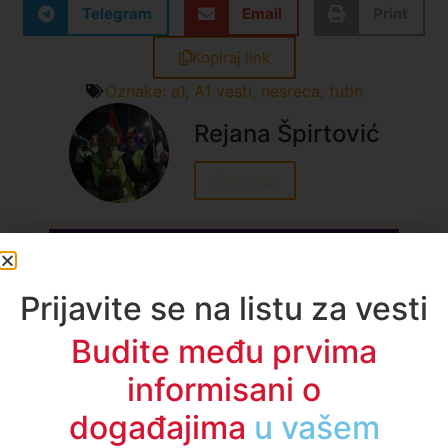
Telegram
Email
Print
Kopiraj link
Oznake:
a1
,
A1 vesti
,
nesreca
,
tutin
Rejana Špirtović
Sve vesti
Prijavite se na listu za vesti
A1TV - Društvene mreže
Budite među prvima
informisani o
događajima
u regionu