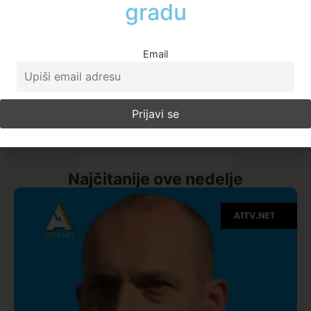
Email
Najčitanije ove nedelje