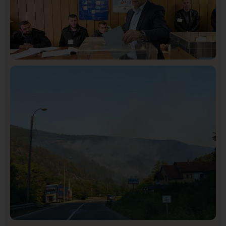
Istaknuto
Politika
322
Rasim Ljajić podneo ostavku na mesto predsednika
SDPS