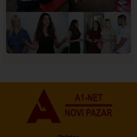
Društvo
Istaknuto
155
U Novom Pazaru počeo prvi HISBAS Neuro Kamp za
decu sa razvojnim izazovima
Početna