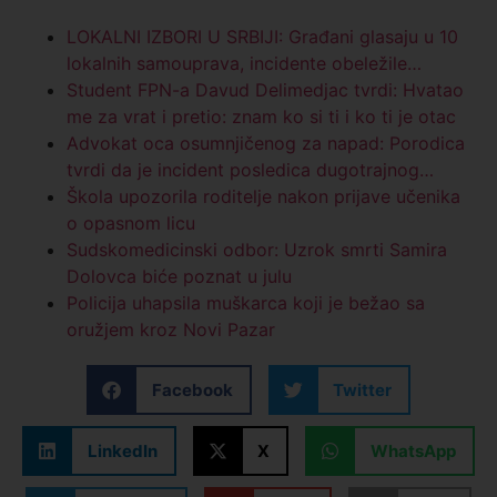
LOKALNI IZBORI U SRBIJI: Građani glasaju u 10
lokalnih samouprava, incidente obeležile…
Student FPN-a Davud Delimedjac tvrdi: Hvatao
me za vrat i pretio: znam ko si ti i ko ti je otac
Advokat oca osumnjičenog za napad: Porodica
tvrdi da je incident posledica dugotrajnog…
Škola upozorila roditelje nakon prijave učenika
o opasnom licu
Sudskomedicinski odbor: Uzrok smrti Samira
Dolovca biće poznat u julu
Policija uhapsila muškarca koji je bežao sa
oružjem kroz Novi Pazar
Facebook
Twitter
LinkedIn
X
WhatsApp