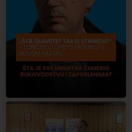
Društvo
Istaknuto
420
Lončar o Opštoj bolnici u Novom Pazaru: „Šta glumite?
Taksi stanicu?“