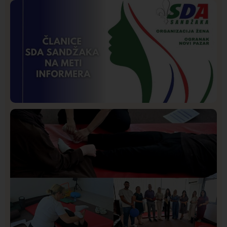
Društvo
Istaknuto
268
Požar od Magliča do Ušća, brda u plamenu –
vatrogasci na terenu
Istaknuto
Politika
171
Organizacija žena SDA Sandžaka osudila tekst
Informera o Anisi Fetahović i Adeli Melajac