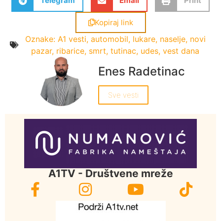
Telegram
Email
Print
Kopiraj link
Oznake:
A1 vesti
,
automobil
,
lukare
,
naselje
,
novi
pazar
,
ribarice
,
smrt
,
tutinac
,
udes
,
vest dana
Enes Radetinac
Sve vesti
A1TV - Društvene mreže