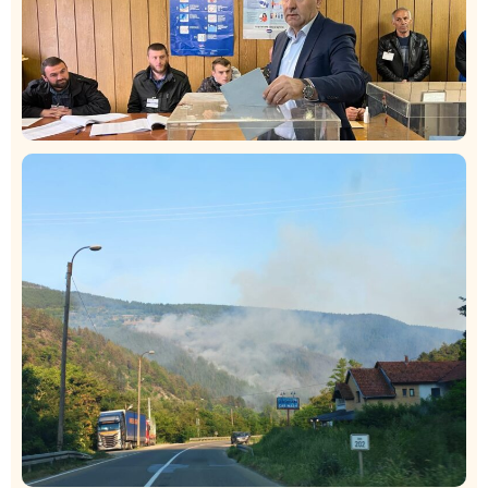
Istaknuto
Politika
326
Rasim Ljajić podneo ostavku na mesto predsednika
SDPS