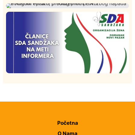
Društvo
Istaknuto
272
Požar od Magliča do Ušća, brda u plamenu –
Hronika
Istaknuto
220
vatrogasci na terenu
Podignut optužni predlog protiv E.A. zbog napada u
Novom Pazaru, produžen mu pritvor
Istaknuto
Politika
172
Organizacija žena SDA Sandžaka osudila tekst
Informera o Anisi Fetahović i Adeli Melajac
Početna
O Nama