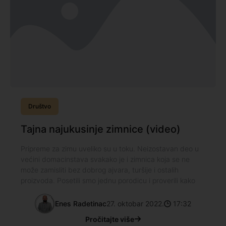
Društvo
Tajna najukusinje zimnice (video)
Pripreme za zimu uveliko su u toku. Neizostavan deo u
većini domacinstava svakako je i zimnica koja se ne
može zamisliti bez dobrog ajvara, turšije i ostalih
proizvoda. Posetili smo jednu porodicu i proverili kako
Enes Radetinac
27. oktobar 2022.
17:32
Pročitajte više