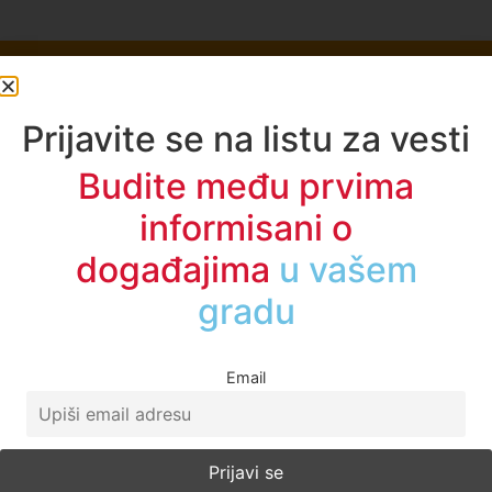
Prijavite se na listu za vesti
Budite među prvima
informisani o
Početna
događajima
u vašem
O Nama
gradu
Politika Privatnosti
Uslovi korišćenja
Email
Impresum
Kontakt