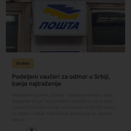
Društvo
Podeljeni vaučeri za odmor u Srbiji,
banje najtraženije
Ministarka trgovine, turizma i telekomunikacija u Vladi
Republike Srbije Tatjana Matić saopštila je da je izdat i
poslednji turistički vaučer u vrednosti od 15.000 dinara
za odmor u Srbiji. Najtraženije destinacije za vaučere
bile su