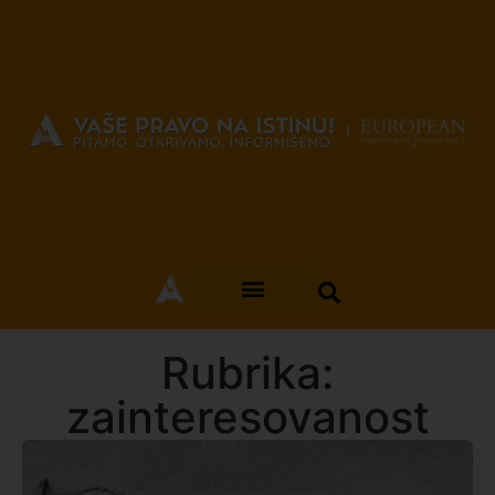
Rubrika:
zainteresovanost