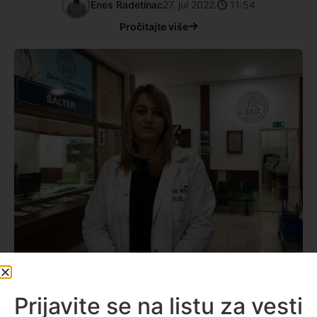
Enes Radetinac
27. jul 2022.
11:54
Pročitajte više
Društvo
Prijavite se na listu za vesti