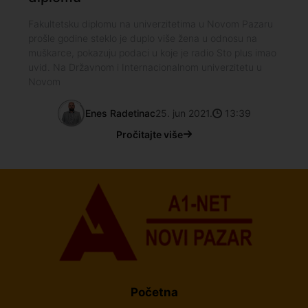
Fakultetsku diplomu na univerzitetima u Novom Pazaru
prošle godine steklo je duplo više žena u odnosu na
muškarce, pokazuju podaci u koje je radio Sto plus imao
uvid. Na Državnom i Internacionalnom univerzitetu u
Novom
Enes Radetinac
25. jun 2021.
13:39
Pročitajte više
Početna