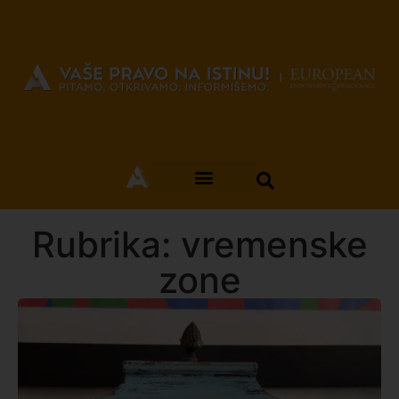
Rubrika: vremenske
zone