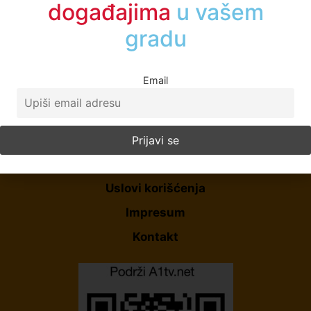
događajima
u vašem
gradu
Email
Početna
O Nama
Politika Privatnosti
Uslovi korišćenja
Impresum
Kontakt