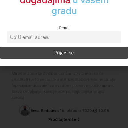
Enes Radetinac
10. maj 2021.
13:30
gradu
Pročitajte više
Email
Društvo
Lončar: Nema više dozvola za svadbe
i proslave
Ministar zdravlja Zlatibor Lončar izjavio je kako će
insistirati na tome da lokalni Krizni štabovi više ne izdaju
"specijalne dozvole" za svadbe i proslave, pošto upravo
takva okupljanja, kako je ocenio, daju priliku virusu
korona
Enes Radetinac
15. oktobar 2020.
10:08
Pročitajte više