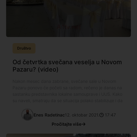
Društvo
Od četvrtka svečana veselja u Novom
Pazaru? (video)
Nakon mesec dana zabrane, svečane sale u Novom
Pazaru ponovo će početi sa radom, rečeno je danas na
sastanku predstavnika lokalne samouprave i UUS. Kako
su naveli, smatraju da se situacija polako stabilizuje i da
Enes Radetinac
12. oktobar 2021.
17:47
Pročitajte više