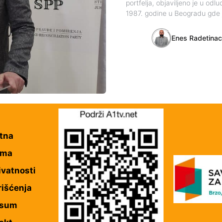
portfelja, objaviljeno je u odl
1987. godine u Beogradu gde j
Enes Radetinac
tna
ama
ivatnosti
rišćenja
esum