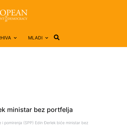
RHIVA
MLADI
ek ministar bez portfelja
i pomirenja (SPP) Edin Đerlek biće ministar bez