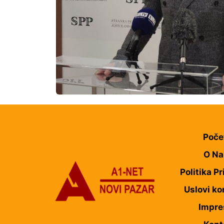
Poče
O N
Politika Pr
Uslovi ko
Impr