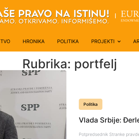
ŠTVO
HRONIKA
POLITIKA
PROJEKTI
A
Rubrika: portfelj
Politika
Vlada Srbije: Đerl
Potpredsednik Stranke pravde 