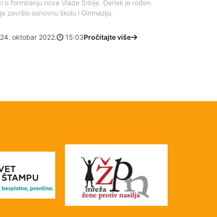
uci o formiranju nove Vlade Srbije. Đerlek je rođen
e završio osnovnu školu i Gimnaziju.
24. oktobar 2022.
15:03
Pročitajte više