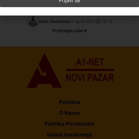
razgovora, direktor Doma zdravlja Ervin Ćorović je
demantovao ove informacije i
Enes Radetinac
7. april 2021.
18:12
Pročitajte više
Početna
O Nama
Politika Privatnosti
Uslovi korišćenja