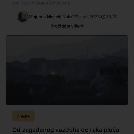
podržan od strane Ambasade
Mejrema Nicević Nokić
27. april 2023.
15:29
Pročitajte više
Društvo
Od zagađenog vazduha do raka pluća