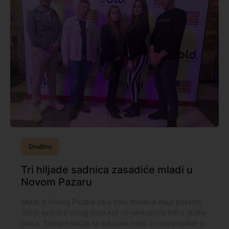
Društvo
Tri hiljade sadnica zasadiće mladi u
Novom Pazaru
Mladi iz Novog Pazara će u toku meseca maja posaditi
3000 sadnica crnog bora koji će simbolično biti u obliku
pluća. Tačna lokacija se još uvek traži, a ovaj projekat je