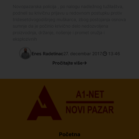
Novopazarska policija , po nalogu nadležnog tužilaštva,
podneli su krivičnu prijavu u redovnom postupku protiv
tridesetdvogodišnjeg muškarca, zbog postojanja osnova
sumnje da je počinio krivično delo nedozvoljena
proizvodnja, držanje, nošenje i promet oružja i
eksplozivnih
Enes Radetinac
27. decembar 2017.
13:46
Pročitajte više
Početna