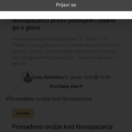
Hronika
Novopazarcu pretili pištoljem i udarili
ga u glavu
Novopazarska policija uhapsila je T.B. (1992) i T.M.
(1966) iz Novog Pazara zbog nedozvoljene proizvodnje,
držanje, nošenje i promet oružja i eksplozivnih materija,
kao i zbog nasilničkog ponašanja. Oni se terete da su u
jednom
Enes Radetinac
13. januar 2021.
19:40
Pročitajte više
Hronika
Pronađeno oružje kod Novopazarca