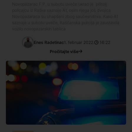
Novopazarac F.P. u subotu uveče ukrao je pištolj
policajcu iz Raške saznaje A1, osim njega još dvojica
Novopazaraca su uhapšeni zbog saučesništva. Kako A1
saznaje u subotu uveče, Raščanska policija je zaustavila
vozilo novopazarskih tablica
Enes Radetinac
1. februar 2022.
16:22
Pročitajte više