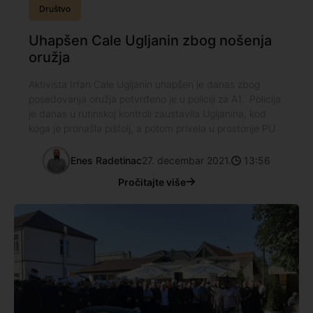
Društvo
Uhapšen Cale Ugljanin zbog nošenja
oružja
Aktivista Irfan Cale Ugljanin uhapšen je danas zbog
posedovanja oružja potvrđeno je u policiji za A1. Policija
je danas u rutinskoj kontroli zaustavila Ugljanina, kod
koga je pronašla pištolj, a potom privela u prostorije PU
Enes Radetinac
27. decembar 2021.
13:56
Pročitajte više