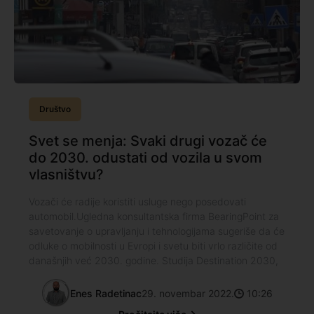
Društvo
Svet se menja: Svaki drugi vozač će
do 2030. odustati od vozila u svom
vlasništvu?
Vozači će radije koristiti usluge nego posedovati
automobil.Ugledna konsultantska firma BearingPoint za
savetovanje o upravljanju i tehnologijama sugeriše da će
odluke o mobilnosti u Evropi i svetu biti vrlo različite od
današnjih već 2030. godine. Studija Destination 2030,
Enes Radetinac
29. novembar 2022.
10:26