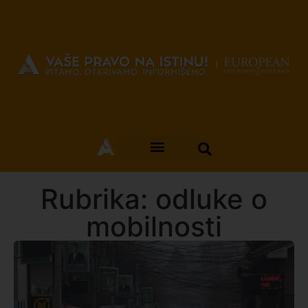
Rubrika: odluke o
mobilnosti