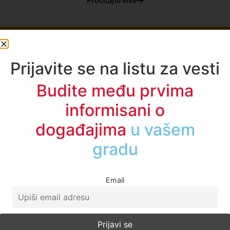
Pročitajte više
Prijavite se na listu za vesti
Budite među prvima
informisani o
Početna
događajima
u vašem
O Nama
gradu
Politika Privatnosti
Uslovi korišćenja
Email
Impresum
Kontakt