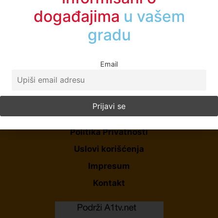
događajima
u vašem
gradu
Email
Početna
O Nama
Politika Privatnosti
Uslovi korišćenja
Impresum
Kontakt