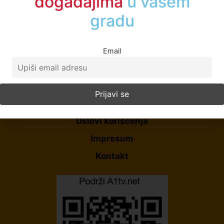
događajima
u vašem
gradu
Email
Početna
O Nama
Politika Privatnosti
Uslovi korišćenja
Impresum
Kontakt