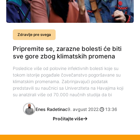
Zdravlje pre svega
Pripremite se, zarazne bolesti će biti
sve gore zbog klimatskih promena
Posledice više od polovine infektivnih bolesti koje su
tokom istorije pogađale čovečanstvo pogoršavane su
klimatskim promenama. Zabrinjavajući podatak
predstavili su naučnici sa Univerziteta na Havajima koji
su analzirali više od 70.000 naučnih studija da bi
Enes Radetinac
9. avgust 2022.
13:36
Pročitajte više