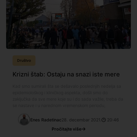
Društvo
Krizni štab: Ostaju na snazi iste mere
Kad smo sumirali šta se dešavalo poslednjih nedelja sa
epidemiološkog i kliničkog aspekta, došli smo do
zaključka da sve mere koje su i do sada važile, treba da
se nastave i u narednom vremenskom periodu,
Enes Radetinac
28. decembar 2021.
20:46
Pročitajte više