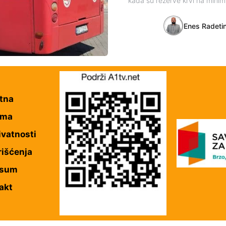
kada su rezerve krvi na mini
Enes Radeti
tna
ama
ivatnosti
rišćenja
esum
akt