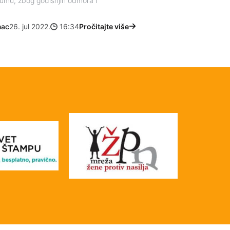
mumu, zbog godišnjih odmora i
nac
26. jul 2022.
16:34
Pročitajte više