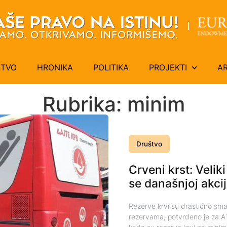
ŠTVO
HRONIKA
POLITIKA
PROJEKTI
A
Rubrika: minim
Društvo
Crveni krst: Veli
se današnjoj akcij
Rezerve krvi su drastično sma
rezervama, potvrđeno je za A1 