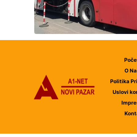
Poče
O N
Politika Pr
Uslovi ko
Impr
Kont