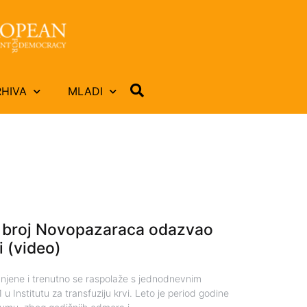
RHIVA
MLADI
ki broj Novopazaraca odazvao
i (video)
njene i trenutno se raspolaže s jednodnevnim
u Institutu za transfuziju krvi. Leto je period godine