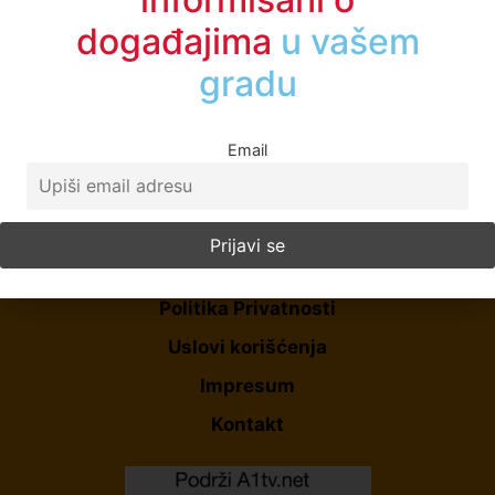
događajima
u vašem
gradu
Email
Početna
O Nama
Politika Privatnosti
Uslovi korišćenja
Impresum
Kontakt